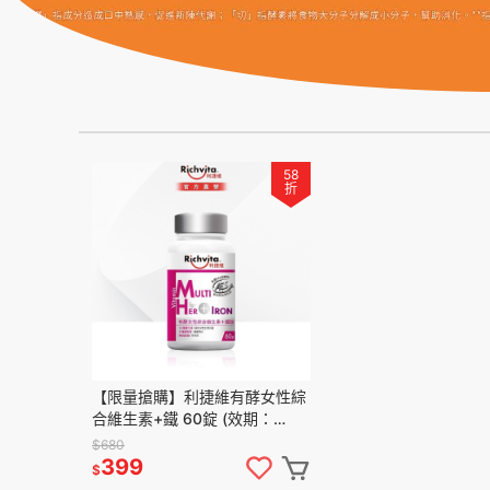
58
折
【限量搶購】利捷維有酵女性綜
合維生素+鐵 60錠 (效期：
2027/01/01)
$680
399
$