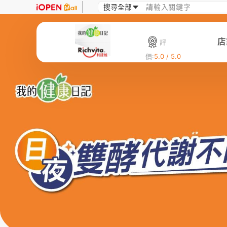
店
評
價:
5.0 / 5.0