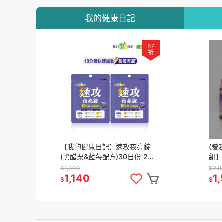
我的健康日記
87
折
【我的健康日記】速攻夜亮錠
(贈
(黑醋栗&藍莓配方)30日份 2入
組
組
膠原
$1,300
$2,
1,140
1
$
$