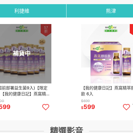
利捷維
熊津
57
折
補貨中
超前部署益生菌9入)【限定
【我的健康日記】燕窩精萃
】【我的健康日記】燕窩精萃
飲 6入
飲24入
800
$699
,599
599
$
精選影音