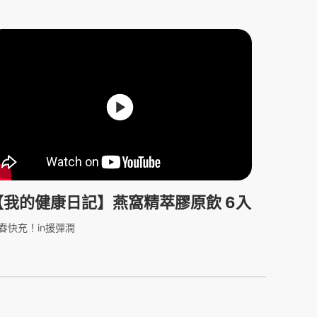
【我的健康日記】燕窩精萃膠原飲 6入
春快充！in援彈潤