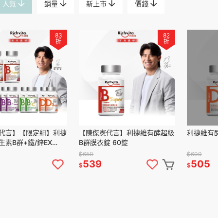
人氣
銷量
新上市
價錢
83
82
折
折
代言】【限定組】利捷
【陳傑憲代言】利捷維有酵超級
利捷維有酵
生素B群+鐵/鋅EX
B群膜衣錠 60錠
群+C/超級B群 60錠2
$650
$600
539
505
$
$