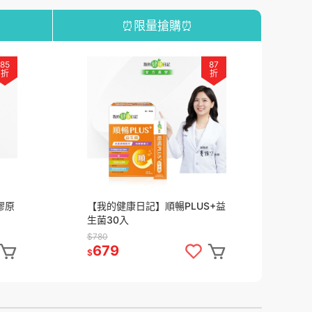
⏰限量搶購⏰
85
87
折
折
膠原
【我的健康日記】順暢PLUS+益
利
生菌30入
囊 
$780
$7
679
6
$
$