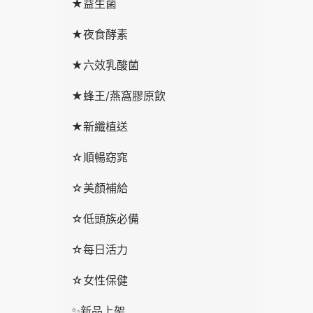
★益生菌
★夜食酵素
★六效乳酸菌
★蜂王/燕窩膠原飲
★新纖植送
☆順暢窈窕
☆美顏補給
☆低頭族必備
☆每日活力
☆女性保健
✨新品上架