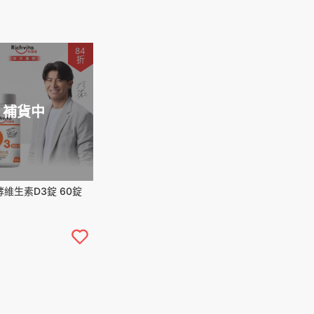
84
折
補貨中
維生素D3錠 60錠