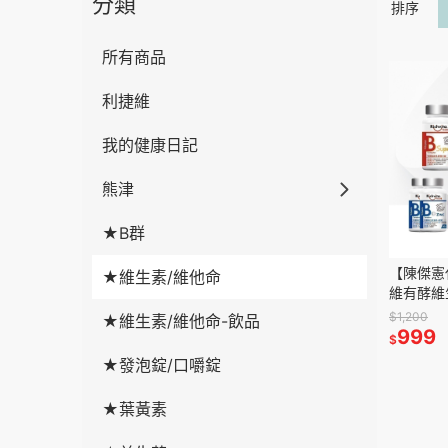
分類
排序
所有商品
利捷維
我的健康日記
熊津
★B群
【陳傑憲
★維生素/維他命
維有酵維
錠/D3/B
$1,200
★維生素/維他命-飲品
件組
999
$
★發泡錠/口嚼錠
★葉黃素