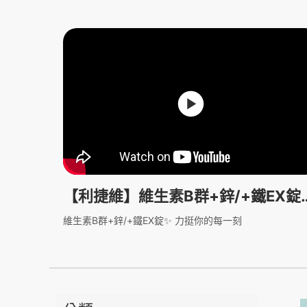
【利捷維】維生素B群+鋅/+鐵EX錠
全新升級上市！
維生素B群+鋅/+鐵EX錠✨ 力挺你的每一刻