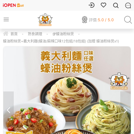
評價:
5.0 / 5.0
首頁
-
熟食調理
-
🥡蠔油粉絲煲
-
蠔油粉絲煲+義大利麵(蠔油/麻辣口味12包組/18包組) (加贈 蠔油粉絲煲x1)