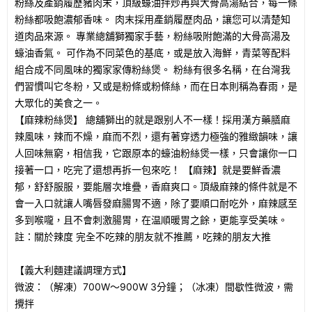
粉絲及產銷履歷豬肉末，頂級蠔油拌炒再與大骨高湯結合，每一條
粉絲都吸飽濃郁香味。 肉末採用產銷履歷肉品，讓您可以清楚知
道肉品來源。 專業總舖獅獨家手藝，粉絲吸附飽滿的大骨高湯及
蠔油香氣。 可作為不同菜色的基底，或是放入海鮮，青菜等配料
組合成不同風味的獨家家傳粉絲煲。 粉絲有很多名稱，在台灣我
們習慣叫它冬粉，又或是粉條或粉條絲，而在日本則稱為春雨，是
大眾化的美食之一。
【麻辣粉絲煲】 總舖獅出的就是跟别人不一樣！採用漢方藥膳麻
辣風味，辣而不燥，麻而不烈，還有著穿透力極強的雅緻韻味，讓
人回味無窮，相信我，它跟原本的蠔油粉絲煲一樣，只會讓你一口
接著一口，吃完了還想再拆一包來吃！ 【麻辣】就是要鮮香濃
郁，舒舒服服，要能層次堆疊，香麻爽口。頂級麻辣的條件就是不
會一入口就讓人嘴唇發麻腸胃不適，除了要順口耐吃外，麻辣感至
多到喉嚨，且不會刺激腸胃，在温順暖胃之餘，更能享受美味。
註：關於辣度 完全不吃辣的朋友就不推薦，吃辣的朋友大推
【義大利麵建議調理方式】
微
波：（解凍）700W～900W 3分鐘；（冰凍）間歇性微波，需
攪拌