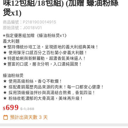
味12包組/18包組) (加贈 蠔油粉絲
煲x1)
商品編號：P2181903014915
原始貨號：J0018V01
※指定優惠組加贈《蠔油粉絲煲x1》
義大利麵
★堅持傳統炒培工法，呈現道地的義大利經典美味！
★ 使用彈牙口感百分之百杜蘭小麥義大利麵！
★特選蛤蜊與新鮮蘿勒，超濃香氣美味逼人！
★豐富的口感，層次分明，入口濃純圓潤！
蠔油粉絲煲
★ 使用高級粉絲，香Ｑ不軟爛！
★ 搭配產銷履歷肉品來源的肉末！每一口都安心健康！
★ 採用頂級蠔油拌炒與高湯結合熬煮 , 香氣四溢！
★ 粉絲收乾濃郁的大骨高湯，美味再升級！
699
$
$ 1,368
預計出貨天數
3
天