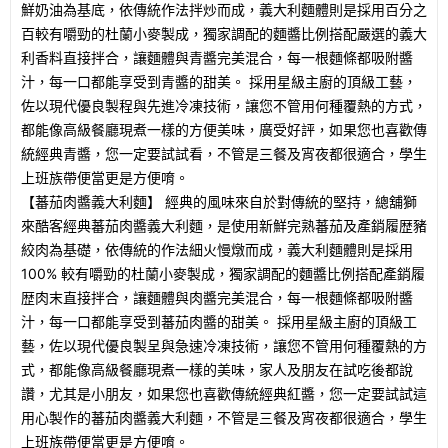
鮮奶油為基底，依傳統作法拌炒而成，義大利麵體則是採用百分之
百較有嚼勁的杜蘭小麥製成，獨家調配的麵醬比例搭配嚴選的義大
利香料直接拌合，讓麵體與青醬完美混合，每一根麵條都吸附醬
汁，每一口都能享受到青醬的甜美。 採用星級主廚的頂級工藝，
佐以現代優良製程與先進冷凍技術，讓您不管用何種覆熱的方式，
都能像高級餐廳現煮一樣的方便美味，廣受好評，如果您也喜歡傳
統經典青醬，您一定要試試看，不管是三餐及宵夜都很適合，學生
上班族帶便當更是方便唷。
【蕃茄肉醬義大利麵】 經典的風味來自於對傳統的堅持，總舖獅
來酷客經典蕃茄肉醬義大利麵，是使用新鮮完熟蕃茄及產銷履歴豬
絞肉為基礎，依傳統的作法細火慢燉而成，義大利麵體則是採用
100% 較有嚼勁的杜蘭小麥製成，獨家調配的麵醬比例搭配產銷履
歴肉末直接拌合，讓麵體與肉醬完美混合，每一根麵條都吸附醬
汁，每一口都能享受到蕃茄肉醬的甜美。 採用星級主廚的頂級工
藝，佐以現代優良製呈與急速冷凍技術，讓您不管用何種覆熱的方
式，都能像高級餐廳現煮一樣的美味，家人及朋友在試吃後都說
讚，尤其是小朋友，如果您也喜歡傳統經典紅醬，您一定要試試這
用心製作的蕃茄肉醬義大利麵，不管是三餐及宵夜都很適合，學生
上班族帶便當更是方便唷。