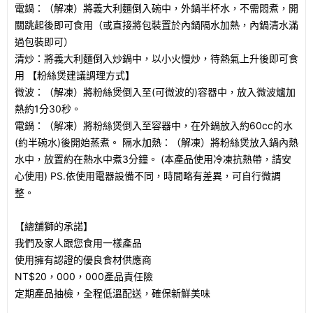
電鍋：（解凍）將義大利麵倒入碗中，外鍋半杯水，不需悶煮，開
關跳起後即可食用（或直接將包裝置於內鍋隔水加熱，內鍋清水滿
過包裝即可）
清炒：將義大利麵倒入炒鍋中，以小火慢炒，待熱氣上升後即可食
用 【粉絲煲建議調理方式】
微波：（解凍）將粉絲煲倒入至(可微波的)容器中，放入微波爐加
熱約1分30秒。
電鍋：（解凍）將粉絲煲倒入至容器中，在外鍋放入約60cc的水
(約半碗水)後開始蒸煮。 隔水加熱：（解凍）將粉絲煲放入鍋內熱
水中，放置約在熱水中煮3分鐘。 (本產品使用冷凍抗熱帶，請安
心使用) PS.依使用電器設備不同，時間略有差異，可自行微調
整。
【總舖獅的承諾】
我們及家人跟您食用一樣產品
使用擁有認證的優良食材供應商
NT$20，000，000產品責任險
定期產品抽檢，全程低溫配送，確保新鮮美味