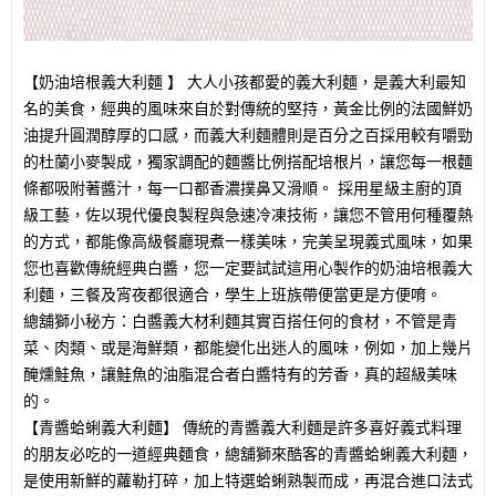
【奶油培根義大利麵 】 大人小孩都愛的義大利麵，是義大利最知
名的美食，經典的風味來自於對傳統的堅持，黃金比例的法國鮮奶
油提升圓潤醇厚的口感，而義大利麵體則是百分之百採用較有嚼勁
的杜蘭小麥製成，獨家調配的麵醬比例搭配培根片，讓您每一根麵
條都吸附著醬汁，每一口都香濃撲鼻又滑順。 採用星級主廚的頂
級工藝，佐以現代優良製程與急速冷凍技術，讓您不管用何種覆熱
的方式，都能像高級餐廳現煮一樣美味，完美呈現義式風味，如果
您也喜歡傳統經典白醬，您一定要試試這用心製作的奶油培根義大
利麵，三餐及宵夜都很適合，學生上班族帶便當更是方便唷。
總舖獅小秘方：白醬義大材利麵其實百搭任何的食材，不管是青
菜、肉類、或是海鮮類，都能變化出迷人的風味，例如，加上幾片
醃燻鮭魚，讓鮭魚的油脂混合者白醬特有的芳香，真的超級美味
的。
【青醬蛤蜊義大利麵】 傳統的青醬義大利麵是許多喜好義式料理
的朋友必吃的一道經典麵食，總舖獅來酷客的青醬蛤蜊義大利麵，
是使用新鮮的蘿勒打碎，加上特選蛤蜊熟製而成，再混合進口法式