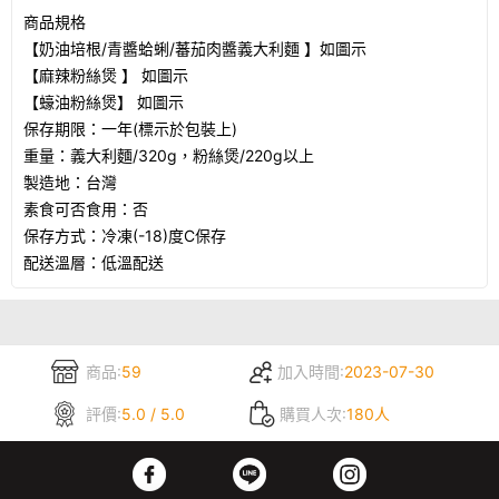
商品規格
【奶油培根/青醬蛤蜊/蕃茄肉醬義大利麵 】
如圖示
【麻辣粉絲煲 】 如圖示
【蠔油粉絲煲】
如圖示
保存期限：一年(標示於包裝上)
重量：義大利麵/320g，粉絲煲/220g以上
製造地：台灣
素食可否食用：否
保存方式：冷凍(-18)度C保存
配送溫層：低溫配送
商品:
59
加入時間:
2023-07-30
評價:
5.0 / 5.0
購買人次:
180人