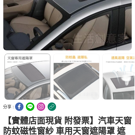
分享 :
【實體店面現貨 附發票】汽車天窗
防蚊磁性窗紗 車用天窗遮陽罩 遮