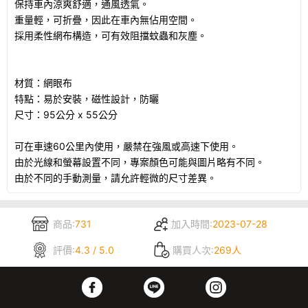
保持車內涼爽舒適，通風透氣。
重量輕，可折疊，因此在車內無佔用空間。
採用柔性網布構造，可有效阻擋蚊蟲和灰塵。
材質：網眼布
特點：易於安裝，磁性設計，防曬
尺寸：95公分 x 55公分
可在車速60公里內使用，嚴禁在強風或高速下使用。
由於光線和螢幕設置不同，專案顏色可能與圖片略有不同。
由於不同的手動測量，請允許輕微的尺寸差異。
商品:
731
加入時間:
2023-07-28
評價:
4.3 / 5.0
購買人次:
269人