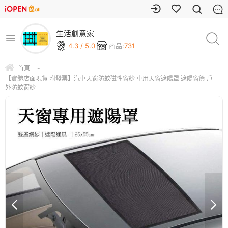
生活創意家
4.3 / 5.0
商品:
731
首頁
-
【實體店面現貨 附發票】汽車天窗防蚊磁性窗紗 車用天窗遮陽罩 遮陽窗簾 戶
外防蚊窗紗