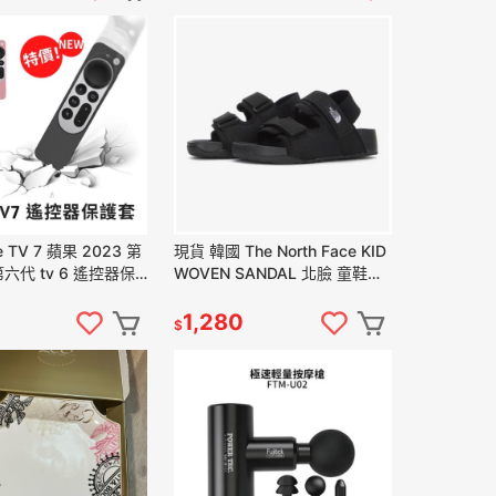
 TV 7 蘋果 2023 第
現貨 韓國 The North Face KID
第六代 tv 6 遙控器保
WOVEN SANDAL 北臉 童鞋小
 矽膠套
童 中大童 親子鞋涼鞋 雙槓涼鞋
1,280
$