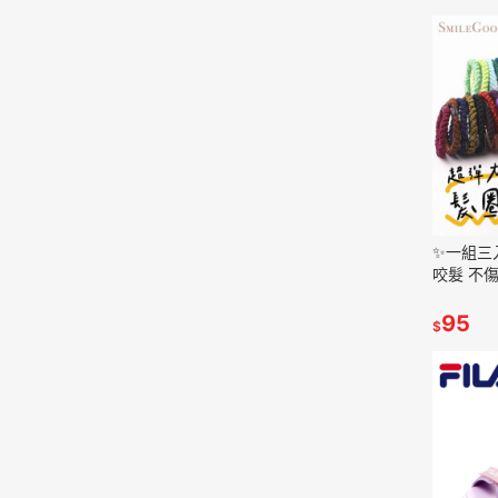
✨一組三
咬髮 不傷髮馬尾髮束 與
L.Eric
95
$