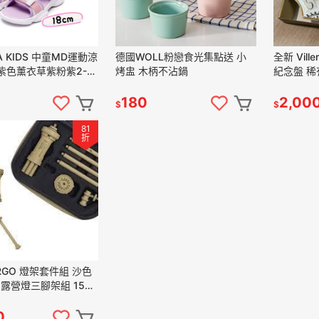
A KIDS 中童MD運動涼
德國WOLL粉戀食光集點送 小
全新 Ville
 紫色薰衣草紫粉紫2-
烤盅 木柄不沾鍋
紀念盤 稀
23
型藝術盤
180
2,00
$
$
81
折
RGO 燈架套件組 沙色
 露營燈三腳架組 15個
合金 桌夾 燈具配件組
0