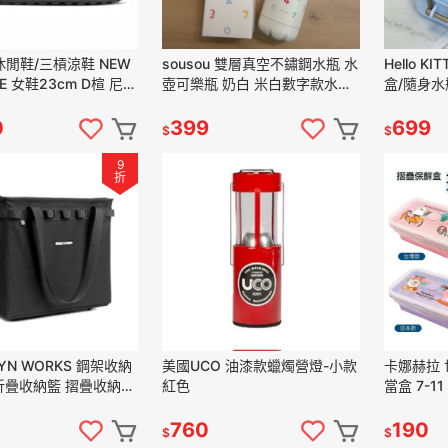
休閒鞋/三槓涼鞋 NEW
sousou 雙層真空不鏽鋼水瓶 水
Hello K
E 女鞋23cm D楦 尼龍
壺可樂瓶 奶白 米白數字款水瓶
盒/隨身水瓶
不銹鋼隨身瓶 保溫杯 保溫瓶 冷
水瓶
0
399
699
$
$
9
折
LYN WORKS 鋼架收納
美國UCO 油漆款蠟燭營燈-小款
卡娜赫拉 
 折疊收納籃 摺疊收納袋
紅色
當盒 7-11
納籃
760
190
$
$