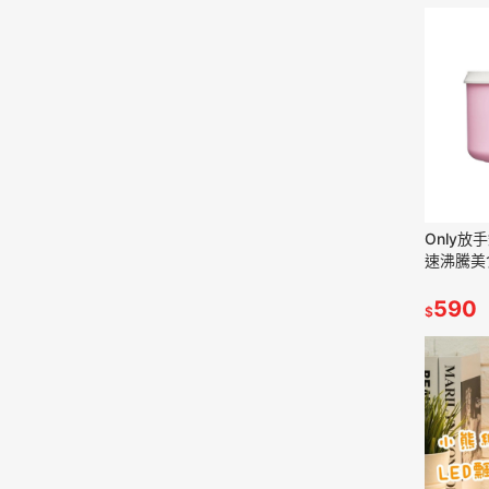
Only放
速沸騰美
泡麵鍋
590
$