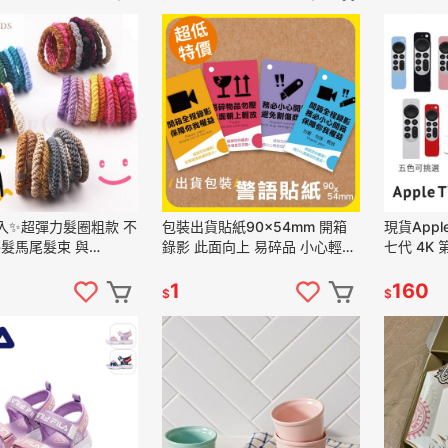
入✨超彈力髮圈粗款 不
包裝出貨貼紙90x54mm 開箱
現貨Apple
錄影 此面向上 易碎品 小心輕放
七代 4K 
kson類似款
客製化貼紙
護套 夜光
1
160
$
$