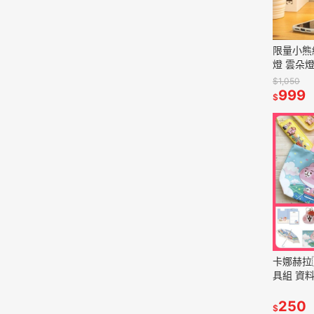
限量小熊
燈 雲朵燈 I
充電
$1,050
999
$
卡娜赫拉
具組 資料
直傘 收
疊矽膠保
250
$