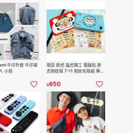
ami 牛仔外套 牛仔裙
現貨 胖虎 猛虎開工 電腦包 胖
人 小孩
虎抱枕毯 7-11 抱枕毛毯組 筆電
保護套
650
$