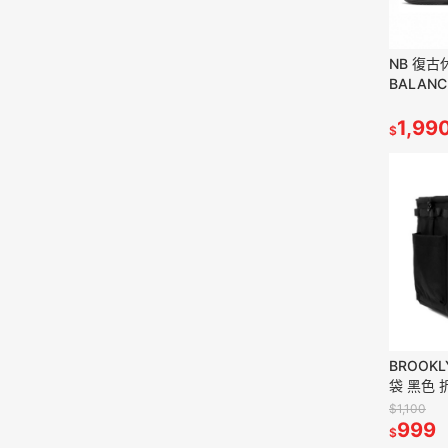
NB 復古
BALANC
織帶
1,99
$
BROOK
袋 黑色
開放式收
$1,100
999
$