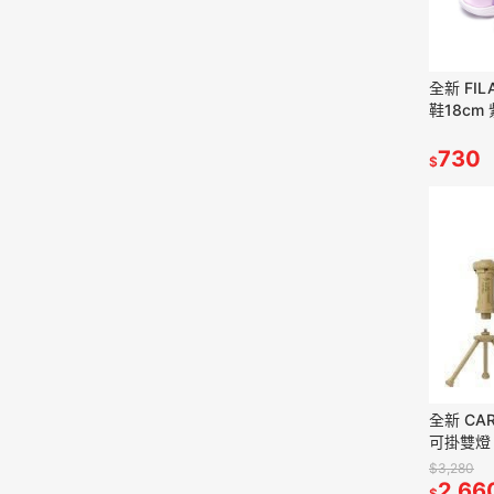
全新 FIL
鞋18cm
S427V-1
730
$
全新 CA
可掛雙燈
零件 鋁
$3,280
2,66
$