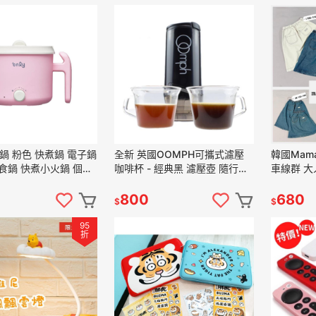
手鍋 粉色 快煮鍋 電子鍋
全新 英國OOMPH可攜式濾壓
韓國Mam
食鍋 快煮小火鍋 個人
咖啡杯 - 經典黑 濾壓壺 隨行杯
車線群 大
咖啡杯 法壓濾杯
800
680
$
$
95
折