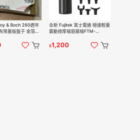
roy & Boch 260週年
全新 Fujitek 富士電通 極速輕量
有限量版盤子 金箔造
震動按摩槍筋膜槍FTM-
U02(USB充電 輕量有勁 6顆按
摩頭)
0
1,200
$