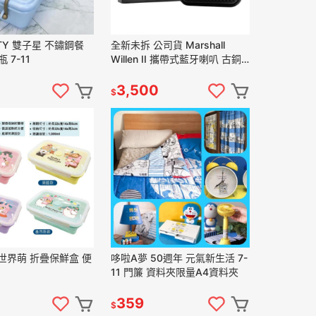
ITTY 雙子星 不鏽鋼餐
全新未拆 公司貨 Marshall
 7-11
Willen II 攜帶式藍牙喇叭 古銅
黑
3,500
$
世界萌 折疊保鮮盒 便
哆啦A夢 50週年 元氣新生活 7-
11 門簾 資料夾限量A4資料夾
359
$