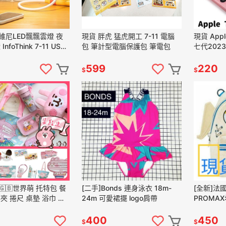
維尼LED飄飄雲燈 夜
現貨 胖虎 猛虎開工 7-11 電腦
現貨 App
nfoThink 7-11 USB
包 筆計型電腦保護包 筆電包
七代2023
器保護套
599
220
$
$
🇧世界萌 托特包 餐
[二手]Bonds 連身泳衣 18m-
[全新]法國
夾 捲尺 桌墊 浴巾 大
24m 可愛裙擺 logo肩帶
PROMA
納盒 摺疊風扇充氣墊摺
鮮盒果汁機7-11
400
450
$
$