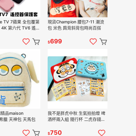
le TV 7蘋果 全包覆第
現貨Champion 腰包7-11 潮流
 4K 第六代 TV6 遙控
包 米色 肩背斜背包時尚百搭
矽膠套
699
$
精品maison
我不是胖虎中秋 生氣拍拍燈 啤
X希臘 天神包 天馬包
酒杯兩入組 隨行杯 二虎存錢筒
電腦包大頭麻吉抱枕 胖虎抱枕
毯 面紙套 7-11
750
$