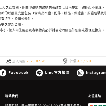
算七天之鑑賞期，期間申請退購欲退購者請於七日內提出，逾期恕不受理。
全新的狀態且完整包裝（含商品本體、配件、贈品、保證書、原廠包裝及
如有遺失、毀損或缺件，
所需之整新費用。
、耗材、個人衛生用品及客製化商品拆封後除瑕疵品外恕無法辦理退換貨。
加入時間:
2023-07-26
評價:
4.5 / 5.0
Facebook
Line官方帳號
Instagra
聯絡我們
友善連結
服務時間：週一至週五09:00~18:00 (不含國定假日)