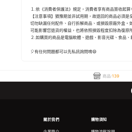
１.依《消費者保護法》規定，消費者享有商品簽收起
【注意事項】
猶豫期並非試用期，故退回的商品必須是
切勿缺漏任何配件、自行拆解商品、或損毀原廠外盒。
可能影響您退貨的權益，也將依照損毀程度扣除為復原
２.如購買的商品是電腦軟體、遊戲、影音光碟、食品
🎈有任何問題都可以先私訊詢問唷😄
商品:
139
關於我們
購物須知
企業簡介
購物流程說明