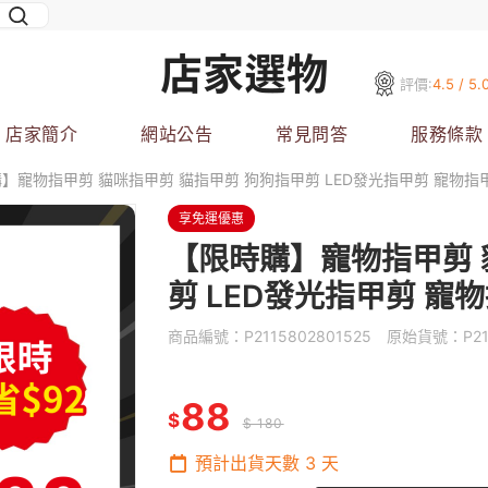
評價:
4.5 / 5.
店家簡介
網站公告
常見問答
服務條款
】寵物指甲剪 貓咪指甲剪 貓指甲剪 狗狗指甲剪 LED發光指甲剪 寵物指
享免運優惠
【限時購】寵物指甲剪 
剪 LED發光指甲剪 寵
商品編號：
P2115802801525
原始貨號：
P2
88
$
$ 180
預計出貨天數
3
天