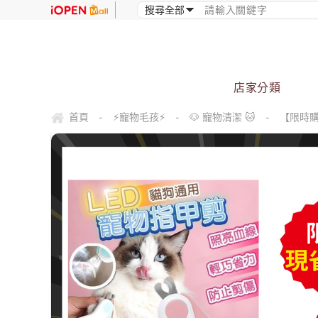
店家分類
首頁
⚡寵物毛孩⚡
🐶 寵物清潔 🐱
【限時購
-
-
-