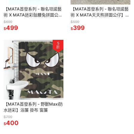
【MATA首發系列 - 聯名坦諾藝
【MATA首發系列 - 聯名坦諾藝
術 X MATA迷彩骷髏兔拼圖公
術 X MATA天天熊拼圖公仔】迷
仔】迷彩 拼圖 公仔 骷髏 兔
彩 拼圖 公仔 迷彩熊
$699
$599
499
399
$
$
5
折
【MATA首發系列 - 野獸Maxi防
水迷彩】浴簾 掛布 窗簾
$799
400
$