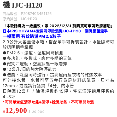
機 IJC-H120
商品編號：P2087403451126
原始貨號：IJC-H120
「本款除濕為一級能效，限 2025/12/31 前購買可申請政府補助」
日本IRIS OHYAMA空氣清淨除濕機IJC-H120｜潮濕黴菌殺手
一機兩用 有效過濾PM2.5粒子
2.9公升大容量儲水箱，搭配單手可拆裝設計，水量隨時可
於透明把手掌握
●PM2.5、濕度、溫度同時偵測
●多功能，多模式，應付多變的天氣
●微笑四燈號，空氣狀態一眼看穿
●12公升/日的強大除溼能力
●送風、除溼同時進行，提高屋內及衣物的乾燥效率
可外接水管，水管可至五金行貨是材料店購買，尺寸為
12mm，或是講行話買「4分」的水管
日除濕12公升 / 除濕坪數約15坪，空氣清淨適用坪數約
4~8坪
*可開單空氣清淨功能&清淨+除濕功能，不可單開除濕
12,900
$
$ 20,900