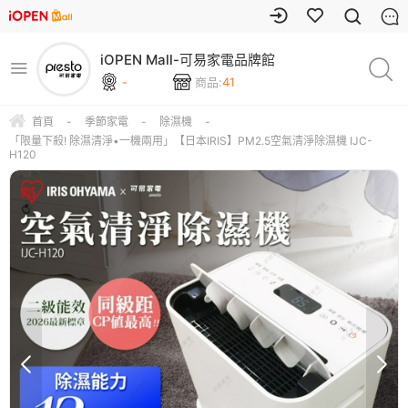
iOPEN Mall-可易家電品牌館
-
商品:
41
首頁
-
季節家電
-
除濕機
-
「限量下殺! 除濕清淨•一機兩用」【日本IRIS】PM2.5空氣清淨除濕機 IJC-
H120