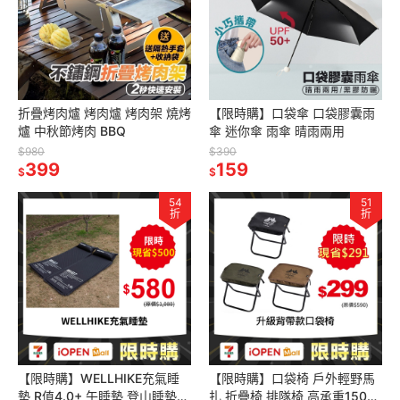
折疊烤肉爐 烤肉爐 烤肉架 燒烤
【限時購】口袋傘 口袋膠囊雨
爐 中秋節烤肉 BBQ
傘 迷你傘 雨傘 晴雨兩用
$980
$390
399
159
$
$
54
51
折
折
【限時購】WELLHIKE充氣睡
【限時購】口袋椅 戶外輕野馬
墊 R值4.0+ 午睡墊 登山睡墊
扎 折疊椅 排隊椅 高承重150kg