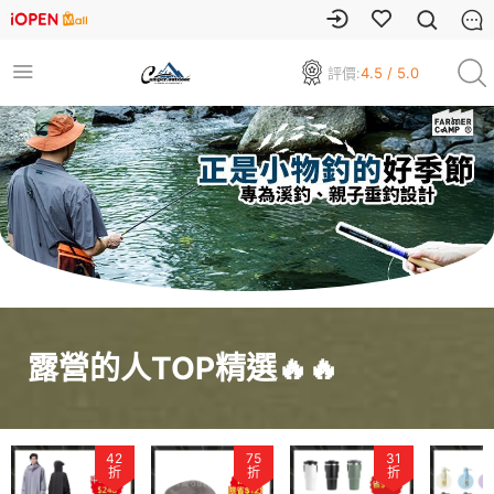
評價:
4.5 / 5.0
露營的人TOP精選🔥🔥
42
75
31
折
折
折