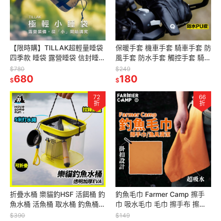
【限時購】TILLAK超輕量睡袋
保暖手套 機車手套 騎車手套 防
四季款 睡袋 露營睡袋 信封睡袋
風手套 防水手套 觸控手套 騎士
露營棉被 旅行睡袋 登山睡袋
手套 手套 加絨保暖
$780
$249
680
180
$
$
72
66
折
折
折疊水桶 樂貓釣HSF 活餌桶 釣
釣魚毛巾 Farmer Camp 擦手
魚水桶 活魚桶 取水桶 釣魚桶
巾 吸水毛巾 毛巾 擦手布 擦手
打水桶 觀魚桶 取水袋 釣魚 小
毛巾 釣魚配件 小物釣 釣魚
$390
$149