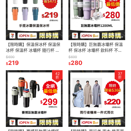
【限時購】保溫保冰杯 保溫保
【限時購】巨無霸冰壩杯 保溫
冰杯 保溫杯 冰壩杯 隨行杯 手
杯 保冰杯 冰壩杯 飲料杯 不鏽
提環保杯 飲料杯 咖啡杯 304不
鋼保溫杯 吸管杯 大容量保溫杯
$690
$699
鏽鋼 雙層真空
219
環保杯
280
$
$
42
37
折
折