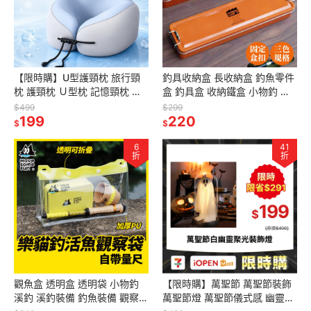
【限時購】U型護頸枕 旅行頸
釣具收納盒 長收納盒 釣魚零件
枕 護頸枕 Ｕ型枕 記憶頸枕 慢
盒 釣具盒 收納鐵盒 小物釣 魚
回彈頸枕 午睡枕 旅行枕 飛機枕
竿 收納盒 溪釣裝備 Farmer
$499
$299
頸枕
199
Camp
220
$
$
6
41
折
折
觀魚盒 透明盒 透明袋 小物釣
【限時購】萬聖節 萬聖節裝飾
溪釣 溪釣裝備 釣魚裝備 觀察盒
萬聖節燈 萬聖節儀式感 幽靈燈