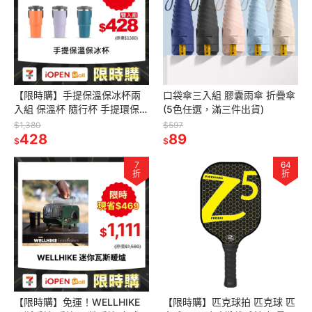
【限時購】手提保溫保冰杯兩
口袋傘三入組 膠囊雨傘 折疊傘
入組 保溫杯 隨行杯 手提環保杯
(5色任選，滿三件出貨)
(單入無法接單，請以2的倍數
$1,380
$597
下單)
428
89
$
$
7
64
折
折
【限時購】免運！WELLHIKE
【限時購】匹克球拍 匹克球 匹