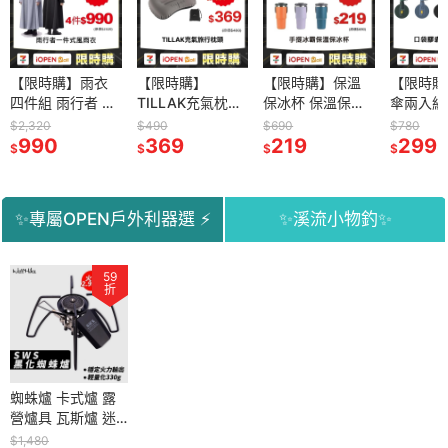
【限時購】雨衣
【限時購】
【限時購】保溫
【限時購
四件組 雨行者 機
TILLAK充氣枕頭
保冰杯 保溫保冰
傘兩入組
車雨衣 一件式雨
露營枕頭 輕量化
杯 保溫杯 冰壩杯
囊雨傘 
$2,320
$490
$690
$780
衣 男女雨衣
990
充氣枕 旅行枕
369
隨行杯 手提環保
219
傘 晴雨
299
$
$
$
$
TPU充氣枕 午睡
杯 飲料杯 咖啡杯
枕 靠腰枕
304不鏽鋼 雙層
真空
✨專屬OPEN戶外利器選 ⚡
✨溪流小物釣✨
59
59
59
4
59
折
折
折
折
折
箱 贈杯架
蜘蛛爐 卡式爐 露
餌盒 餌料盒 魚餌
漁夫帽 遮陽帽 釣
觀魚盒 透明盒 透
營收納箱
營爐具 瓦斯爐 迷
盒 蝦餌 魚餌 小物
魚帽 奔尼帽 小物
明袋 小物釣 溪釣
路亞箱 釣
你瓦斯爐 露營卡式
釣 溪釣 釣魚用具
釣 防曬帽 登山帽
溪釣裝備 釣魚裝備
$1,480
$99
$490
$249