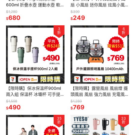
600ml 折疊水壺 運動水壺 軟式
扇 小風扇 迷你風扇 炫風小風扇
水壺 健身水壺 登山水壺 可捲式
掛腰風扇 掛脖風扇 隨身風扇
$1,280
$399
水壺
680
249
$
$
3
6
折
折
【限時購】保冰保溫杯900ml
【限時購】露營風扇 風扇燈 擺
兩入組 保溫杯 冰壩杯 可手提
頭風扇 風扇 強力風扇 充電風扇
(單入無法接單，請以2的倍數
戶外風扇 10400mAh
$1,598
$1,280
下單）
490
769
$
$
35
33
折
折