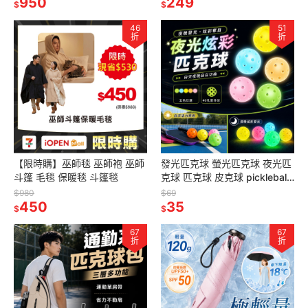
950
249
$
$
46
51
折
折
【限時購】巫師毯 巫師袍 巫師
發光匹克球 螢光匹克球 夜光匹
斗篷 毛毯 保暖毯 斗篷毯
克球 匹克球 皮克球 pickleball
40孔匹克球 室外匹克球
$980
$69
450
35
$
$
67
67
折
折