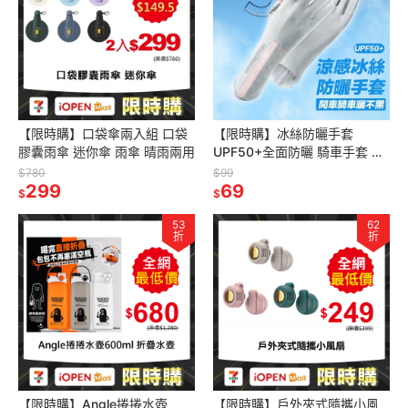
【限時購】口袋傘兩入組 口袋
【限時購】冰絲防曬手套
膠囊雨傘 迷你傘 雨傘 晴雨兩用
UPF50+全面防曬 騎車手套 涼
感手套 抗UV手套 觸控手套
$780
$99
299
69
$
$
53
62
折
折
【限時購】Angle捲捲水壺
【限時購】戶外夾式隨攜小風