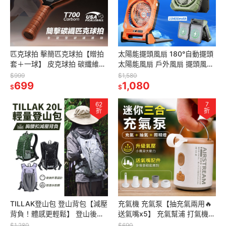
匹克球拍 擊簡匹克球拍【贈拍
太陽能擺頭風扇 180°自動擺頭
套＋一球】 皮克球拍 碳纖維匹
太陽能風扇 戶外風扇 擺頭風扇
克球拍 匹克球 T700碳纖維
露營風扇 風扇燈 充電風扇
$999
$1,580
pickleball
699
1,080
$
$
62
7
折
折
TILLAK登山包 登山背包【減壓
充氣機 充氣泵【抽充氣兩用🔥
背負！體感更輕鬆】 登山後背
送氣嘴x5】 充氣幫浦 打氣機
包 輕量化登山包 後背包 雙肩包
無線打氣機 真空抽氣機 電動打
$1,280
$690