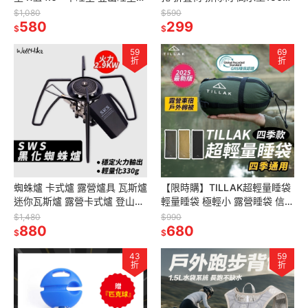
自動充氣床 露營睡墊 露營床墊
戰術黑/軍風綠/沙色卡其/虎紋
$1,080
$590
580
迷彩 330g
299
$
$
59
69
折
折
蜘蛛爐 卡式爐 露營爐具 瓦斯爐
【限時購】TILLAK超輕量睡袋
迷你瓦斯爐 露營卡式爐 登山爐
輕量睡袋 極輕小 露營睡袋 信封
【 SWS 黑化蜘蛛爐 】 露營的
睡袋 旅行睡袋 登山睡袋
$1,480
$990
人
880
680
$
$
43
59
折
折