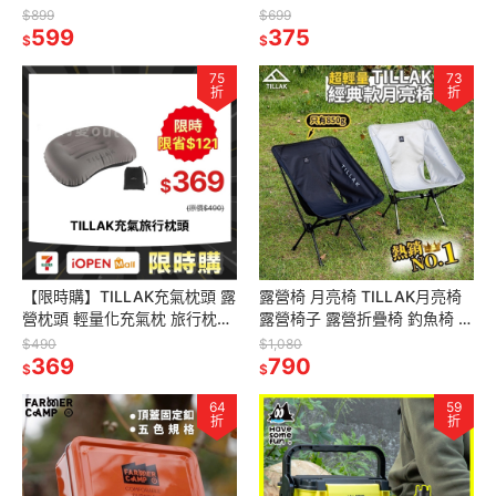
pickleball 匹克球拍組 皮克球
背包 運動背包 登山包女
$899
$699
拍 皮克球
599
375
$
$
75
73
折
折
【限時購】TILLAK充氣枕頭 露
露營椅 月亮椅 TILLAK月亮椅
營枕頭 輕量化充氣枕 旅行枕
露營椅子 露營折疊椅 釣魚椅 野
TPU充氣枕 午睡枕 靠腰枕
餐椅 折疊椅【TILLAK經典款月
$490
$1,080
369
亮椅】露營的人
790
$
$
64
59
折
折