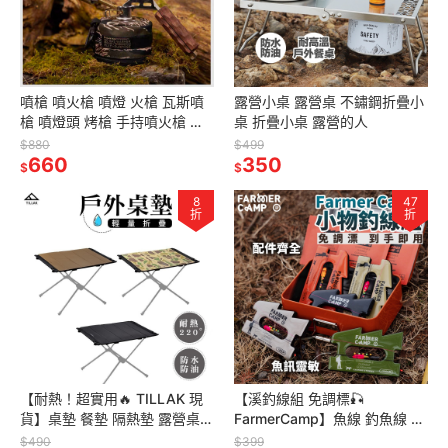
噴槍 噴火槍 噴燈 火槍 瓦斯噴
露營小桌 露營桌 不鏽鋼折疊小
槍 噴燈頭 烤槍 手持噴火槍 戶
桌 折疊小桌 露營的人
外噴槍 加長距離
$880
$499
660
350
$
$
8
47
折
折
【耐熱！超實用🔥 TILLAK 現
【溪釣線組 免調標🎣
貨】桌墊 餐墊 隔熱墊 露營桌墊
FarmerCamp】魚線 釣魚線 溪
露營餐墊 防水防油 餐桌墊 隔熱
釣 溪釣竿 溪釣浮標 溪釣線組
$490
$399