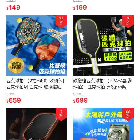
活魚桶 釣魚 樂貓釣HSF 台灣
萬聖節幽靈燈 萬聖節禮物
$249
$490
NO.1小物釣
149
199
$
$
73
7
折
折
匹克球拍 【2拍+4球+收納包】
碳纖維匹克球拍 【UPA-A認證
匹克球拍組 匹克球 玻璃纖維球
球拍】 匹克球拍 進攻pro系列
拍 pickleball
pickleball T700碳纖維 匹克球
$899
$999
659
699
$
$
7
68
折
折