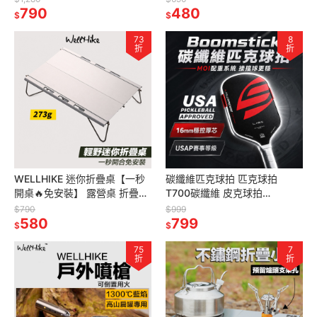
運動背包 旅行背包
790
氣機 迷你打氣機
480
$
$
73
8
折
折
WELLHIKE 迷你折疊桌【一秒
碳纖維匹克球拍 匹克球拍
開桌🔥免安裝】 露營桌 折疊桌
T700碳纖維 皮克球拍
露營小桌 登山桌 折疊露營桌 小
pickleball 碳纖球拍 匹克球
$790
$999
折疊桌
580
799
$
$
75
7
折
折