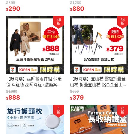
的人
$399
$1,280
290
880
$
$
45
54
折
折
【限時購】巫師毯兩件組 保暖
【限時購】登山杖 雲馳折疊登
毯 斗篷毯 巫師斗篷 (激勵案專
山杖 折疊登山杖 鋁合金登山杖
屬賣場)
7075-T6 輕量登山杖 健走杖
$1,960
$699
888
手杖 登山用品
379
$
$
4
74
折
折