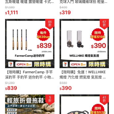
瓦斯暖爐 暖爐 露營暖爐 卡式暖
克球入門 玻璃纖維球拍 輕量球
爐 取暖爐 迷你暖爐 戶外暖爐
拍 室外球 聚會運動
$1,580
$499
1,111
319
$
$
66
67
折
折
【限時購】FarmerCamp 手竿
【限時購】免運！WELLHIKE
溪釣竿 手釣竿 迷你釣竿 小物釣
燭燈 汽化燈 燃氣燈 氣氛燈 露
釣竿 溪釣 微物釣 蝦竿
營燈 露營的人
$1,280
$580
839
390
$
$
5
41
折
折