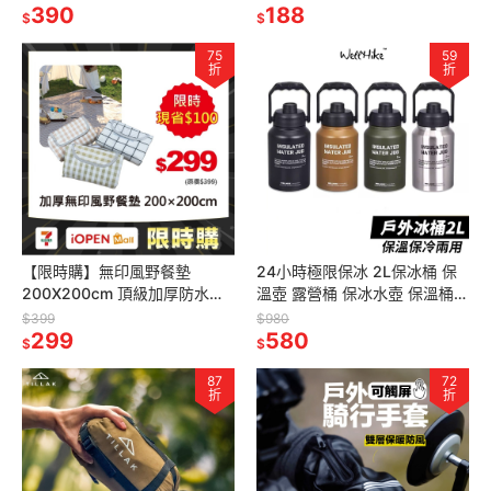
餐墊 隔熱桌墊 露營
390
釣魚線組 小物釣 溪釣裝備
188
$
$
75
59
折
折
【限時購】無印風野餐墊
24小時極限保冰 2L保冰桶 保
200X200cm 頂級加厚防水野
溫壺 露營桶 保冰水壺 保溫桶
餐墊 野餐地墊 防水野餐墊 加厚
保冰壺 冰塊桶 不銹鋼水壺
$399
$980
野餐墊
299
580
$
$
87
72
折
折