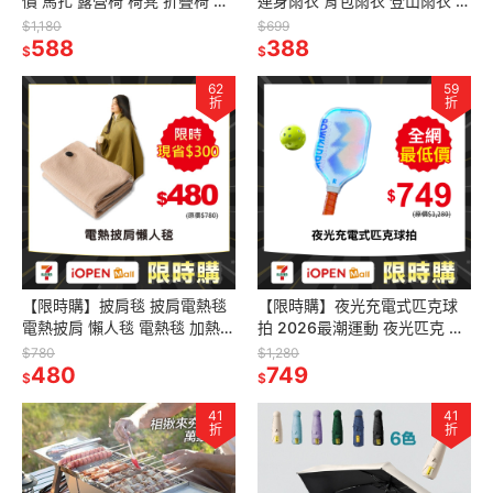
價 馬扎 露營椅 椅凳 折疊椅 小
連身雨衣 背包雨衣 登山雨衣 斗
椅子 童軍椅 330g
篷式雨衣 WELLHIKE
$1,180
$699
588
388
$
$
62
59
折
折
【限時購】披肩毯 披肩電熱毯
【限時購】夜光充電式匹克球
電熱披肩 懶人毯 電熱毯 加熱毯
拍 2026最潮運動 夜光匹克 發
披肩毛毯 午睡毯 保暖毯 USB供
光匹克球拍 pickleball LED球拍
$780
$1,280
電
480
749
$
$
41
41
折
折