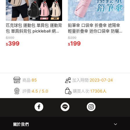
匹克球包 運動包 單肩包 運動背
鉛筆傘 口袋傘 折疊傘 遮陽傘
包 單肩斜背包 pickleball 網球
輕量折疊傘 迷你口袋傘 防曬雨
包 羽毛球包
傘 羽毛傘 防曬傘 迷你傘 摺疊
$599
$299
399
傘
199
$
$
商品:
85
加入時間:
2023-07-24
評價:
4.5 / 5.0
購買人次:
17306人
關於我們