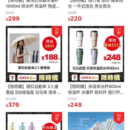
【限時購】賽博巨無霸冰壩杯
【限時購】雨行者 雨衣 機車雨
1000ml 保冰杯 保溫杯 陶瓷內
衣 一件式雨衣 男女雨衣
膽保溫杯 吸管杯 冰壩杯 隨行杯
$699
$580
環保杯
299
220
$
$
31
31
折
折
【限時購】環扣自動傘 2入優
【限時購】保溫保冰杯900ml
惠組 抗8級強風 勾勾傘 雨傘 自
保溫杯 冰壩杯 飲料杯 隨行杯
動傘 摺疊傘 晴雨傘 防曬傘
環保杯 自帶提手把 304不鏽鋼
$1,180
$799
376
248
$
$
38
69
折
折