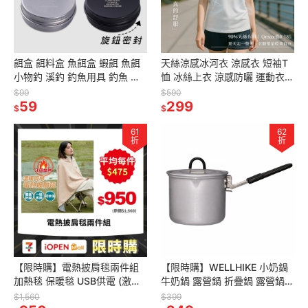
餌盒 餌料盒 魚餌盒 蝦餌 魚餌
天絲涼感冰河衣 涼感衣 短袖T
小物釣 溪釣 釣魚用具 釣魚 釣
恤 冰絲上衣 涼感防曬 運動衣
具 垂釣 露營 FarmerCamp
一穿就涼！全日防曬
$99
$590
59
299
$
$
61
62
折
折
【限時購】電熱披肩毯兩件組
【限時購】WELLHIKE 小奶鍋
加熱毯 保暖毯 USB供電 (激勵
牛奶鍋 露營鍋 折疊鍋 露營鍋具
案專屬賣場)
露營的人
$1,560
$399