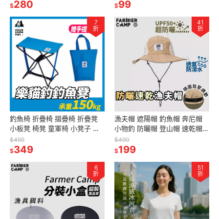
物釣 釣魚
280
99
$
$
7
41
折
折
釣魚椅 折疊椅 摺疊椅 折疊凳
漁夫帽 遮陽帽 釣魚帽 奔尼帽
小板凳 椅凳 童軍椅 小凳子 小
小物釣 防曬帽 登山帽 速乾帽
椅子 露營椅 釣魚 樂貓釣HSF
UPF50+防曬
$499
$490
349
199
$
$
6
51
折
折