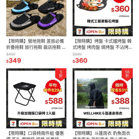
【限時購】營地拖鞋 差旅必備
【限時購】烤盤 卡式爐烤盤 韓
折疊拖鞋 旅行拖鞋 飯店拖鞋 室
式烤盤 烤肉盤 燒烤盤 不沾烤盤
內拖鞋 拖鞋 懶人鞋 沙灘拖鞋
麥飯石烤盤 中秋節烤盤
$699
$880
349
360
$
$
5
56
折
折
【限時購】口袋椅兩件組 優惠
【限時購】斗篷雨衣 釣魚雨衣