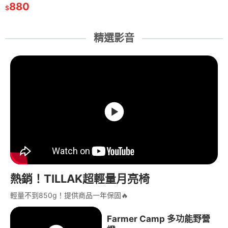
箱 路亞工
爐 登山爐【 SWS
880
釣魚 釣具 垂釣 露
59
速乾帽 UPF50+防
199
觀察盒 活魚桶 釣
149
$
$
$
$
魚 路亞 樂
黑化蜘蛛爐 】 露
營 FarmerCamp
曬
魚 樂貓釣HSF 台
F
營的人
灣NO.1小物釣
精選影音
熱銷！TILLAK超輕量月亮椅
輕量不到850g！提供商品一年保固🔥
Farmer Camp 多功能野營