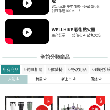
燈
BC玩家的夢中情燈～超輕量✨照
射距離達100M！！
WELLHIKE 戰術點火器
最高質量！一點傾心🔥 藍色火焰
全館分類商品
所有商品
✨釣具相關
✨露營椅
✨野炊用品
✨睡眠系
人氣
銷量
新上市
價錢
31
4
折
折