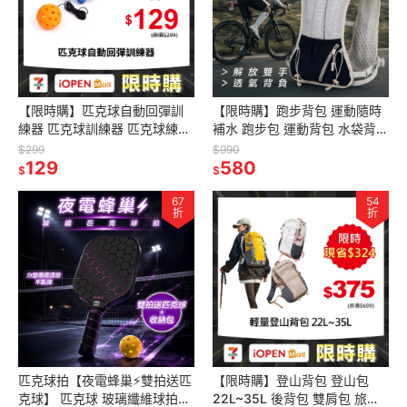
【限時購】匹克球自動回彈訓
【限時購】跑步背包 運動隨時
練器 匹克球訓練器 匹克球練習
補水 跑步包 運動背包 水袋背包
器 匹克球訓練底座 pickleball
自行車背包 登山包 跑步背心包
$299
$990
匹克球 初學者訓練
129
580
$
$
67
54
折
折
匹克球拍【夜電蜂巢⚡️雙拍送匹
【限時購】登山背包 登山包
克球】 匹克球 玻璃纖維球拍
22L~35L 後背包 雙肩包 旅行