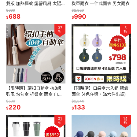
雙版 加熱驅蚊 露營風扇 太陽能
機車雨衣 一件式雨衣 男女雨衣
風扇 風扇燈 春夏爆款
$999
$2,320
688
990
$
$
37
5
折
折
【限時購】環扣自動傘 抗8級
【限時購】口袋傘六入組 膠囊
強風 勾勾傘 折疊傘 雨傘 自動
雨傘 (4色任選，滿六件出貨)
傘 摺疊傘 環扣自動傘 晴雨傘
$590
$2,340
防曬傘
220
133
$
$
31
14
折
折