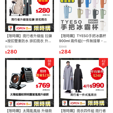
【限時購】雨行者升級版 拉鍊
【限時購】TYESO手把冰霸杯
+按扣雙重防水 排扣雨衣 升級
900ml 兩件組(一件無接單，請
三重門襟 暴雨級防水 防水係數
下單2件含以上) 14色
$780
$848
10000mm
280
284
$
$
68
42
折
折
【限時購】太陽能風扇 升級款
【限時購】雨衣四件組 雨行者