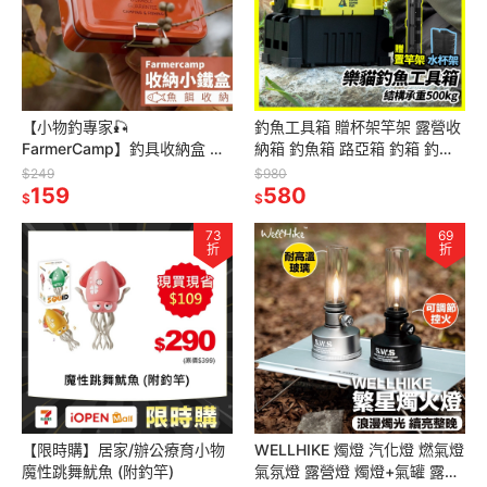
【小物釣專家🎣
釣魚工具箱 贈杯架竿架 露營收
FarmerCamp】釣具收納盒 釣
納箱 釣魚箱 路亞箱 釣箱 釣具
魚零件盒 溪釣 釣具小配件收納
箱 路亞工具箱 釣魚 路亞 樂貓
$249
$980
釣具盒 魚餌盒 釣魚配件 釣魚
159
釣HSF
580
$
$
73
69
折
折
【限時購】居家/辦公療育小物
WELLHIKE 燭燈 汽化燈 燃氣燈
魔性跳舞魷魚 (附釣竿)
氣氛燈 露營燈 燭燈+氣罐 露營