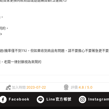
助買家更換同款商品或退還購買額(含運費)😙
內。
同的。

題過(機率僅不到1%)，但如果收到商品有問題，請不要擔心不要著急更不
題，老闆一律封鎖視為來鬧的
加入時間:
2023-07-22
評價:
4.8 / 5.0
Facebook
Line官方帳號
Instagra