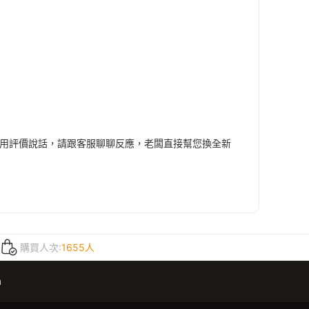
要用評價說話，請跟客服聊聊反應，老闆直接幫您換全新
購買人次:
1655人
m