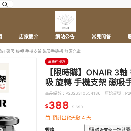
類
店家簡介
網站公告
常見問答
萬向 磁吸 旋轉 手機支架 磁吸手機架 無須充電
享免運優惠
【限時購】ONAIR 3軸
吸 旋轉 手機支架 磁吸
商品編號：
P2026310554186
原始貨號：
P2
388
$
$ 690
預計出貨天數
4
天
規格
磁吸支架一擰就緊(