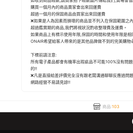
如收到商品瑕疵,請買家拍下瑕疵圖片傳給我們,賣場會協
購買一個月內的商品賣家會出來回運費
超過一個月的保固商品由買家出來回運費
❌如果是人為因素而損壞的商品並不列入在保固範圍之
超過鑑賞期的商品,我們將視狀況酌收整理費及運費。
如果商品上有標示使用年限,保固的時間和使用年限是相
ONAIR希望給客人帶來的是其他品牌做不到的完美購物
下標前請注意:
所有電子產品都會有機率出瑕疵品不可能100%沒有問
的!!
❌凡是直接給差評價完全沒有跟老闆溝通聊聊反應過問
網路經營不易請見諒!!
商品:
103