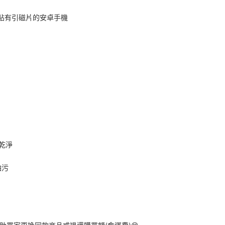
機或貼有引磁片的安卓手機
拭乾淨
油污