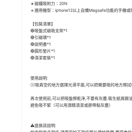
🔸磁鐵吸附力：20N
🔹適用機型：iphone12以上自備Magsafe功能的手
【包裝清單】
🔵吸盤式磁吸支架*1
🔵引磁環*1
🔵說明書*1
🔵圓形墊片*1
🔵清潔套裝*1
使用說明:
👉🏻吸真空的地方選擇光滑平面,可以把需要吸的地方擦
再次使用前,可以把吸盤擦乾淨,不要有灰塵.衛生紙屑跟
避免吸不緊（可以用酒精清潔或膠帶黏灰塵）
⚠️退換貨說明: