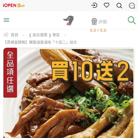
評價:
5.0 / 5.0
首頁
-
❮ 組合優惠 ❯ 專區
-
【黑棟當歸鴨】藥膳滷香滷味「十送二」組合