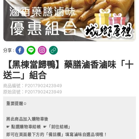
分享 :
【黑棟當歸鴨】藥膳滷香滷味「十
送二」組合
商品編號：P2017902423949
原始貨號：P2017902423949
重要提醒☺
將此商品加入購物車後
☛ 點選購物車結帳 ☛「前往結帳」
即可在頁面最下方的
「備註欄」填寫
滷味自選品項哦！