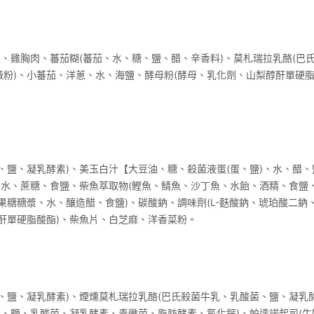
、雞胸肉、蕃茄糊(蕃茄、水、糖、鹽、醋、辛香料)、莫札瑞拉乳酪(巴
澱粉)、小蕃茄、洋蔥、水、海鹽、酵母粉(酵母、乳化劑、山梨醇酐單硬
鹽、凝乳酵素)、美玉白汁【大豆油、糖、殺菌液蛋(蛋、鹽)、水、醋、鹽
、水、蔗糖、食鹽、柴魚萃取物(鰹魚、鯖魚、沙丁魚、水飴、酒精、食鹽、
高果糖糖漿、水、釀造醋、食鹽)、碳酸鈉、調味劑(L-麩酸鈉、琥珀酸二鈉
酐單硬脂酸酯)、柴魚片、白芝麻、洋香菜粉。
、鹽、凝乳酵素)、煙燻莫札瑞拉乳酪(巴氏殺菌牛乳、乳酸菌、鹽、凝乳
奶、鹽、乳酸菌、凝乳酵素、青黴菌、脂肪酵素、氯化鈣)、帕達諾起司(牛