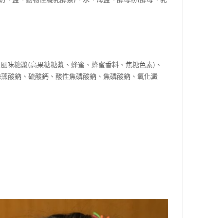
風味糖漿(高果糖糖漿、蜂蜜、蜂蜜香料、焦糖色素)、
、海藻酸鈉、硫酸鈣、酸性焦磷酸鈉、焦磷酸鈉、氧化澱