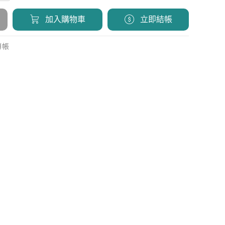
加入購物車
立即結帳
轉帳