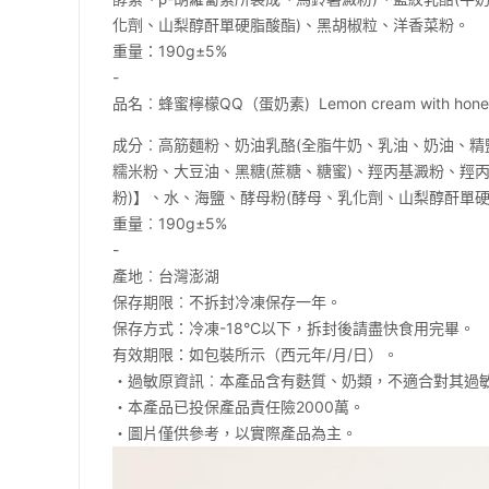
化劑、山梨醇酐單硬脂酸酯)、黑胡椒粒、洋香菜粉。
重量：190g±5%
-
品名︰蜂蜜檸檬QQ（蛋奶素) Lemon cream with honey
成分︰高筋麵粉、奶油乳酪(全脂牛奶、乳油、奶油、精
糯米粉、大豆油、黑糖(蔗糖、糖蜜)、羥丙基澱粉、羥
粉)】、水、海鹽、酵母粉(酵母、乳化劑、山梨醇酐單硬
重量︰190g±5%
-
產地︰台灣澎湖
保存期限︰不拆封冷凍保存一年。
保存方式：冷凍-18°C以下，拆封後請盡快食用完畢。
有效期限：如包裝所示（西元年/月/日）。
・過敏原資訊︰本產品含有麩質、奶類，不適合對其過
・本產品已投保產品責任險2000萬。
・圖片僅供參考，以實際產品為主。