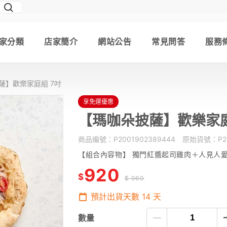
家分類
店家簡介
網站公告
常見問答
服務
薩】歡樂家庭組 7吋
享免運優惠
【瑪咖朵披薩】歡樂家庭
商品編號：
P2001902389444
原始貨號：
P2
【組合內容物】 獨門紅醬起司雞肉＋人見人愛
920
$
$ 960
預計出貨天數
14
天
數量