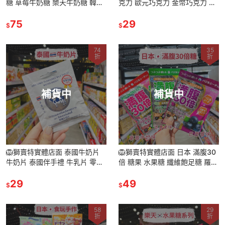
糖 草莓牛奶糖 樂天牛奶糖 韓國
克力 歐元巧克力 金幣巧克力 巧
牛奶糖 牛奶糖
克力 義大利巧克力 歐洲巧克力
75
點心 零食
29
$
$
74
35
折
折
補貨中
補貨中
🦁獅賣特實體店面 泰國牛奶片
🦁獅賣特實體店面 日本 滿腹30
牛奶片 泰國伴手禮 牛乳片 零食
倍 糖果 水果糖 纖維飽足糖 羅勒
糖果 代購 24g
籽
29
49
$
$
58
29
折
折