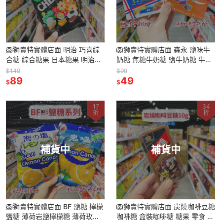
🦁獅賣特實體店面 明治 巧喜綜
🦁獅賣特實體店面 森永 鹽味牛
合糖 綜合糖果 日本糖果 明治糖
奶糖 焦糖牛奶糖 鹽牛奶糖 牛奶
果 糖果 零食 日本代購
糖 糖果 日本牛奶糖 糖果 代購
$149
$99
89
日本糖果
49
$
$
17
34
折
折
補貨中
補貨中
🦁獅賣特實體店面 BF 鹽糖 檸檬
🦁獅賣特實體店面 炭燒咖啡豆糖
鹽糖 薄荷岩鹽檸檬糖 薄荷玫瑰
咖啡糖 盒裝咖啡糖 糖果 零食 咖