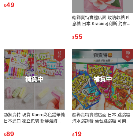
17.5g
49
$
🦁獅賣特實體店面 玫瑰軟糖 吐
息糖 日本 Kracie可利斯 約會必
備 32g
55
$
81
65
折
折
補貨中
補貨中
🦁️獅賣特 現貨 Kanro彩色鉛筆糖
🦁獅賣特實體店面 日本 跳跳糖
日本進口 獨立包裝 新鮮濃縮果
汽水跳跳糖 葡萄跳跳糖 可樂跳
汁製成
跳糖
89
19
$
$