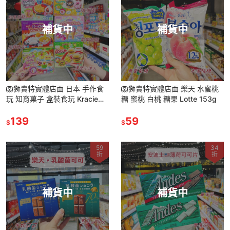
補貨中
補貨中
🦁獅賣特實體店面 日本 手作食
🦁獅賣特實體店面 樂天 水蜜桃
玩 知育菓子 盒裝食玩 Kracie
糖 蜜桃 白桃 糖果 Lotte 153g
DIY食玩
139
59
$
$
59
34
折
折
補貨中
補貨中