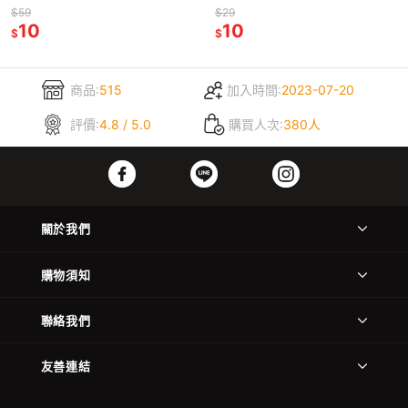
鹽檸檬糖 糖果
啡
$59
$29
10
10
$
$
商品:
515
加入時間:
2023-07-20
評價:
4.8 / 5.0
購買人次:
380人
關於我們
購物須知
聯絡我們
友善連結