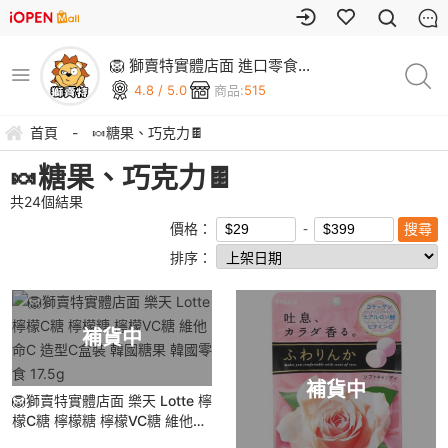
🦁 獅賣特實體店面 進口零食
OUTLET 現貨供應
4.8 / 5.0
商品:
515
首頁
-
🍬糖果、巧克力🍫
🍬糖果、巧克力🍫
共
24
個結果
價格：
排序：
補貨中
補貨中
🦁獅賣特實體店面 樂天 Lotte 檸
檬C糖 檸檬糖 檸檬VC糖 維他命
C 造型C盒裝 韓國糖果 韓國零食