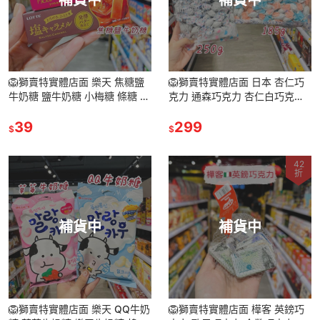
🦁獅賣特實體店面 樂天 焦糖鹽
🦁獅賣特實體店面 日本 杏仁巧
牛奶糖 鹽牛奶糖 小梅糖 條糖 樂
克力 通森巧克力 杏仁白巧克力
天條糖 糖果
巧克力 白巧克力
39
299
$
$
42
折
補貨中
補貨中
🦁獅賣特實體店面 樂天 QQ牛奶
🦁獅賣特實體店面 樺客 英鎊巧