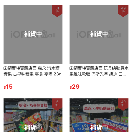
51
49
折
折
補貨中
補貨中
🦁獅賣特實體店面 森永 汽水糖
🦁獅賣特實體店面 玩具總動員水
糖果 古早味糖果 零食 零嘴 23g
果風味軟糖 巴斯光年 胡迪 三眼
怪 水果軟糖 軟糖 糖果
15
29
$
$
6
49
折
折
補貨中
補貨中