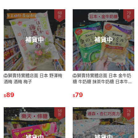
68
79
折
折
補貨中
補貨中
🦁獅賣特實體店面 日本 野澤梅
🦁獅賣特實體店面 日本 金牛奶
酒梅 酒梅 梅子
糖 牛奶糖 抹茶牛奶糖 日本牛奶
糖 日本糖果 零食
89
79
$
$
56
74
折
折
補貨中
補貨中