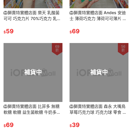
🦁獅賣特實體店面 樂天 乳酸菌
🦁獅賣特實體店面 Andes 安迪
可可 巧克力片 70%巧克力 乳酸
士 薄荷巧克力 薄荷可可薄片 可
菌巧克力 牛奶巧克力
可片 132g 28片
59
69
$
$
69
56
折
折
補貨中
補貨中
🦁獅賣特實體店面 比菲多 無糖
🦁獅賣特實體店面 森永 大嘴鳥
軟糖 軟糖 益生菌軟糖 牛奶多多
草莓巧克力球 巧克力球 零食 點
原味 糖果 69g
心 糖果 日本代購
69
39
$
$