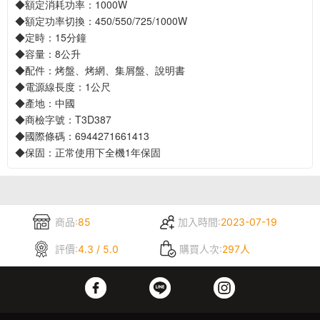
◆額定消耗功率：1000W
◆額定功率切換：450/550/725/1000W
◆定時：15分鐘
◆容量：8公升
◆配件：烤盤、烤網、集屑盤、說明書
◆電源線長度：1公尺
◆產地：中國
◆商檢字號：T3D387
◆國際條碼：6944271661413
◆保固：正常使用下全機1年保固
商品:
85
加入時間:
2023-07-19
評價:
4.3 / 5.0
購買人次:
297人