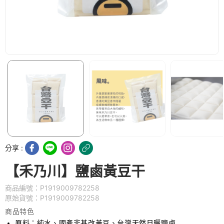
分享 :
【禾乃川】鹽鹵黃豆干
商品編號：P1919009782258
原始貨號：P1919009782258
商品特色
原料：純水、國產非基改黃豆、台灣天然日曬鹽鹵