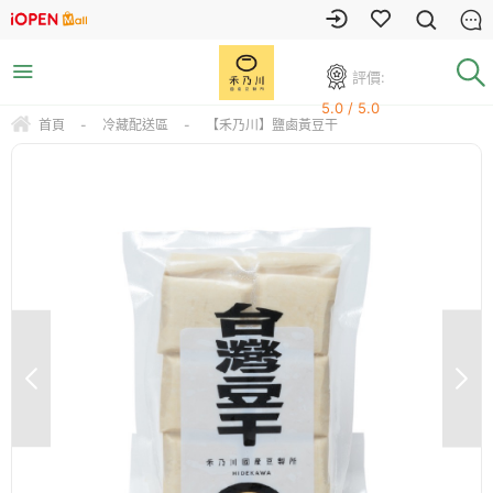
評價:
5.0 / 5.0
首頁
-
冷藏配送區
-
【禾乃川】鹽鹵黃豆干