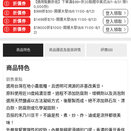
【適用點數折抵】下單滿$99+折20點贈中美式(8/1-8/31 限1
折價券
0,000份)
$999折$50-開運大發(8/6 11:00-8/12)
折價券
登入領取
$1499折$70-開運大發(8/6 11:00-8/12)
折價券
登入領取
$18000折$1000-開運大發(8/6 11:00-8/1
折價券
登入領取
2)
商品特色
商品運送及退貨詳情
評價(0)
商品特色
銷售重點
選用台灣在地小農栽種，且透明可溯源的非基改黃豆。
原料使用近10度純濃豆漿，過程不添加防腐劑、增稠劑以及消泡劑
選用天然鹽鹵以古法凝結方式，後壓製而成，絕不添加熟石灰、漂
白劑、防腐劑或化學凝固劑。
百搭的禾乃川豆干，不論是煎、煮、炒、炸、滷或是涼拌都很美
味！
外層是緊實彈性的咬勁，內層是綿密滑順的口感，香濃的黃豆香伴