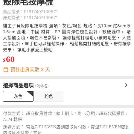
殼除毛按摩梳
商品編號：P1917402109571
原始貨號：P1917402109571
貓主子貝殼除毛按摩梳 選項：灰色/粉色 規格：長10cm寬8cm厚
1.5cm 產地：中國 材質：PP 圓潤彈性梳齒設計，軟硬適中， 增
大接觸面積，韌性不易斷裂， 讓你輕鬆打理毛小孩的毛髮， 人體
工學設計，單手也可以輕鬆操作， 輕鬆鬆開打結的毛髮，帶有按摩
效果， 讓毛小孩愛上梳毛!
60
$
預計出貨天數
3
天
選擇商品選項
(2規格)
灰色
粉色
付款方式：
超商取貨付款 / 線上刷卡 / 刷卡分期 / 超商代碼繳費 /
ATM 轉帳
運送方式：
常溫7-ELEVEN店到店取貨付款 / 常溫7-ELEVEN店到
店取貨不付款 / 宅配