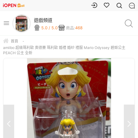
遊戲頻道
5.0 / 5.0
商品:
468
首頁
-
amiibo 超級瑪利歐 奧德賽 瑪利歐 婚禮 婚紗 禮服 Mario Odyssey 碧姬公主
PEACH 公主 全新