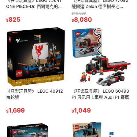
《狂樂玩具屋》LEGO 75641
《狂樂玩具屋》 LEGO 77092
ONE PIECE-Dr. 西爾爾克的藏
薩爾達 Zelda 德庫樹長老
身處(6)
Great Deku Tree 曠野之息 時
$10,099
825
之笛
8,080
$
$
《狂樂玩具屋》 LEGO 40912
《狂樂玩具屋》 LEGO 60493
海蛇號
F1 展示用卡車與 Audi F1 賽車
1,699
1,049
$
$