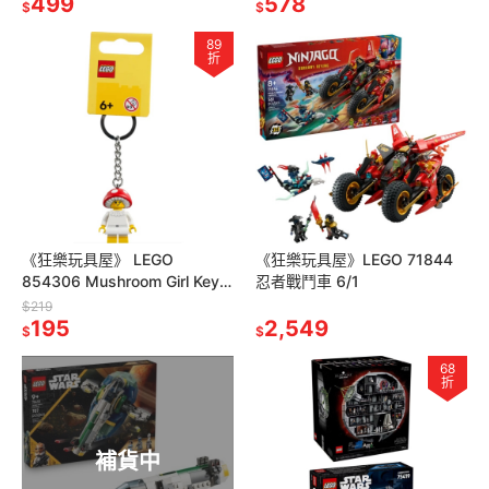
499
578
$
$
89
折
《狂樂玩具屋》 LEGO
《狂樂玩具屋》LEGO 71844
854306 Mushroom Girl Key
忍者戰鬥車 6/1
Chain
$219
195
2,549
$
$
68
折
補貨中