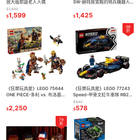
放大版耶誕老人人偶
SW-赫特族宮殿的哨兵機器人
大對決(6)
$1,899
1,599
1,425
$
$
68
折
《狂樂玩具屋》LEGO 75644
《狂樂玩具屋》LEGO 77243
ONE PIECE-多利 vs. 布洛基－
Speed-甲骨文紅牛車隊 RB20
小花園的巨人(4)
F1
$849
2,250
578
$
$
79
折