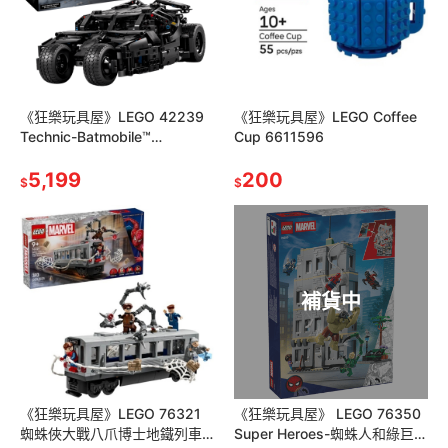
《狂樂玩具屋》LEGO 42239
《狂樂玩具屋》LEGO Coffee
Technic-Batmobile™
Cup 6611596
Tumbler(2)
5,199
200
$
$
補貨中
《狂樂玩具屋》LEGO 76321
《狂樂玩具屋》 LEGO 76350
蜘蛛俠大戰八爪博士地鐵列車
Super Heroes-蜘蛛人和綠巨人