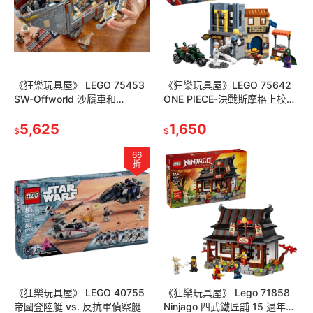
《狂樂玩具屋》 LEGO 75453
《狂樂玩具屋》LEGO 75642
SW-Offworld 沙履車和
ONE PIECE-決戰斯摩格上校
Mudhorn(1)
(5)
5,625
1,650
$
$
66
折
《狂樂玩具屋》 LEGO 40755
《狂樂玩具屋》 Lego 71858
帝國登陸艇 vs. 反抗軍偵察艇
Ninjago 四武鐵匠舖 15 週年紀