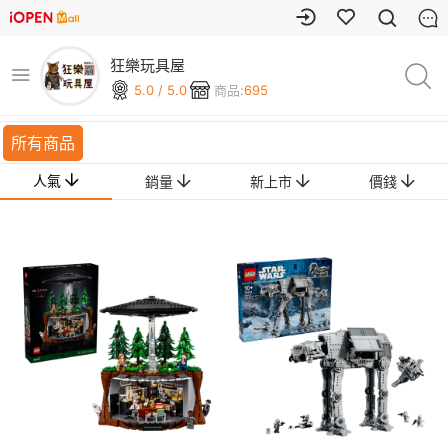
狂樂玩具屋
5.0 / 5.0
商品:
695
所有商品
人氣
銷量
新上市
價錢