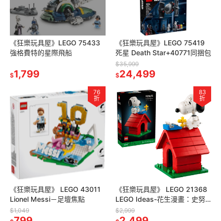
《狂樂玩具屋》LEGO 75433
《狂樂玩具屋》LEGO 75419
強格費特的星際飛船
死星 Death Star+40771同捆包
$35,999
1,799
24,499
$
$
76
83
折
折
《狂樂玩具屋》 LEGO 43011
《狂樂玩具屋》 LEGO 21368
Lionel Messi－足壇焦點
LEGO Ideas-花生漫畫：史努
比的狗屋
$1,049
$2,999
799
2,499