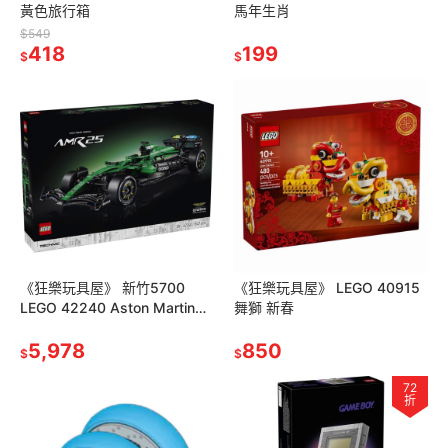
黃色旅行箱
馬年生肖
$549
418
199
$
$
《狂樂玩具屋》 新竹5700
《狂樂玩具屋》 LEGO 40915
LEGO 42240 Aston Martin
舞獅 新春
Aramco AMR25 F1
5,978
850
$
$
72
折