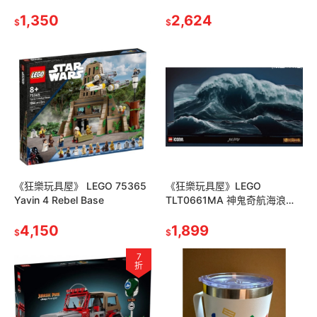
場景
浩克的精采激戰(3)
1,350
2,624
$
$
《狂樂玩具屋》 LEGO 75365
《狂樂玩具屋》LEGO
Yavin 4 Rebel Base
TLT0661MA 神鬼奇航海浪展
示架
4,150
1,899
$
$
7
折