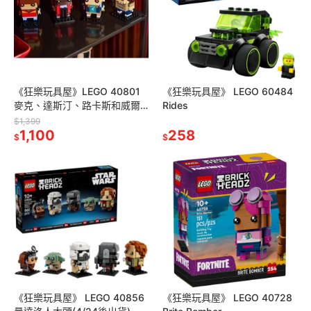
《狂樂玩具屋》LEGO 40801
《狂樂玩具屋》 LEGO 60484
麥克、達斯汀、路卡斯和威爾
Rides
玩偶
$1,399
1,100
258
$
$
《狂樂玩具屋》 LEGO 40856
《狂樂玩具屋》 LEGO 40728