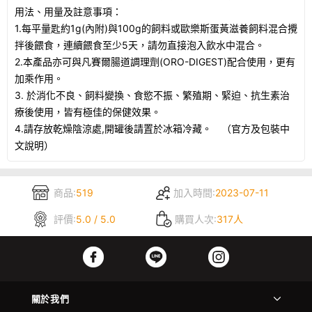
用法、用量及註意事項：
1.每平量匙約1g(內附)與100g的飼料或歐樂斯蛋黃滋養飼料混合攪
拌後餵食，連續餵食至少5天，請勿直接泡入飲水中混合。
2.本產品亦可與凡賽爾腸道調理劑(ORO-DIGEST)配合使用，更有
加乘作用。
3. 於消化不良、飼料變換、食慾不振、繁殖期、緊迫、抗生素治
療後使用，皆有極佳的保健效果。
4.請存放乾燥陰涼處,開罐後請置於冰箱冷藏。 （官方及包裝中
文說明）
商品:
519
加入時間:
2023-07-11
評價:
5.0 / 5.0
購買人次:
317人
關於我們