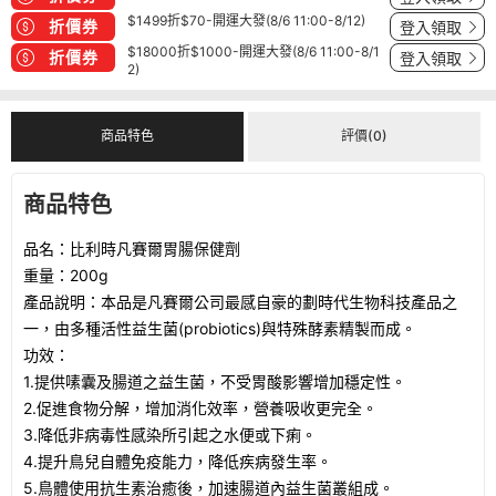
$1499折$70-開運大發(8/6 11:00-8/12)
折價券
登入領取
$18000折$1000-開運大發(8/6 11:00-8/1
折價券
登入領取
2)
商品特色
評價(0)
商品特色
品名：比利時凡賽爾胃腸保健劑
重量：200g
產品說明：本品是凡賽爾公司最感自豪的劃時代生物科技產品之
一，由多種活性益生菌(probiotics)與特殊酵素精製而成。
功效：
1.提供嗉囊及腸道之益生菌，不受胃酸影響增加穩定性。
2.促進食物分解，增加消化效率，營養吸收更完全。
3.降低非病毒性感染所引起之水便或下痢。
4.提升鳥兒自體免疫能力，降低疾病發生率。
5.鳥體使用抗生素治癒後，加速腸道內益生菌叢組成。