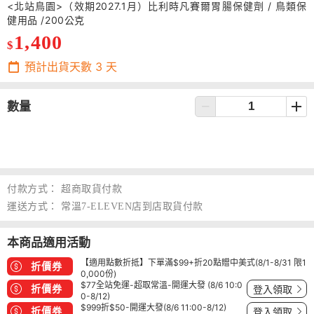
<北站鳥園>（效期2027.1月）比利時凡賽爾胃腸保健劑 / 鳥類保
健用品 /200公克
1,400
$
預計出貨天數
3
天
數量
付款方式：
超商取貨付款
運送方式：
常溫7-ELEVEN店到店取貨付款
本商品適用活動
【適用點數折抵】下單滿$99+折20點贈中美式(8/1-8/31 限1
折價券
0,000份)
$77全站免運-超取常溫-開運大發 (8/6 10:0
折價券
登入領取
0-8/12)
$999折$50-開運大發(8/6 11:00-8/12)
折價券
登入領取