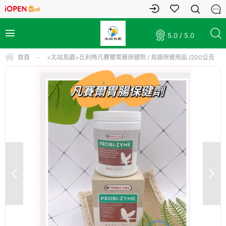
5.0 / 5.0
首頁
-
<北站鳥園>比利時凡賽爾胃腸保健劑 / 鳥類保健用品 /200公克