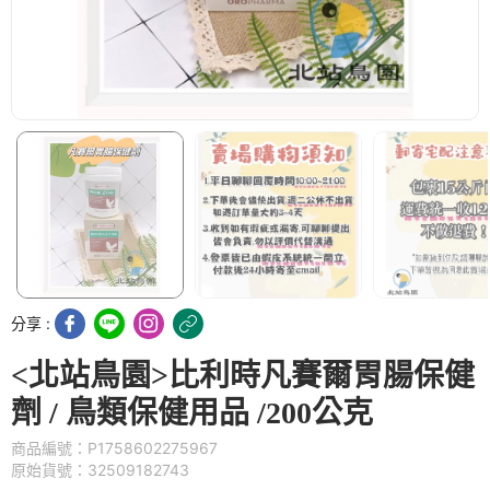
分享 :
<北站鳥園>比利時凡賽爾胃腸保健
劑 / 鳥類保健用品 /200公克
商品編號：P1758602275967
原始貨號：32509182743