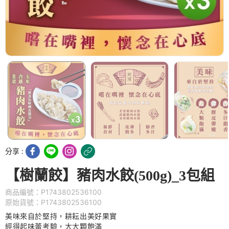
分享 :
【樹蘭餃】豬肉水餃(500g)_3包組
商品編號：P1743802536100
原始貨號：P1743802536100
美味來自於堅持，耕耘出美好果實
經得起味蕾考驗，大大顆飽滿