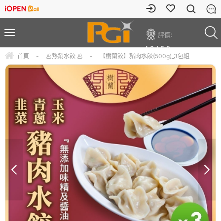
評價:
4.9 / 5.0
首頁
-
🥟熱銷水餃 🥟
-
【樹蘭餃】豬肉水餃(500g)_3包組