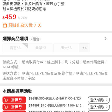
彈餅皮彈嫩，香多汁餡香，匠匠心手藝
創立契機源於對奶奶的思念
459
$
$ 749
預計出貨天數
7
天
選擇商品選項
(7組合)
青蔥*3
韭菜*3
玉米*3
+4
付款方式：
超商取貨付款 / 線上刷卡 / 刷卡分期 / 超商代碼繳費 /
ATM 轉帳
運送方式：
冷凍7-ELEVEN店到店取貨付款 / 冷凍7-ELEVEN店到
店取貨不付款 / 宅配
本商品適用活動
$999折$50-開運大發(8/6 11:00-8/12)
折價券
登入領取
$1499折$70-開運大發(8/6 11:00-8/12)
折價券
登入領取