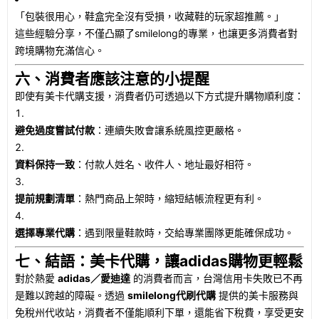
「包裝很用心，鞋盒完全沒有受損，收藏鞋的玩家超推薦。」
這些經驗分享，不僅凸顯了smilelong的專業，也讓更多消費者對
跨境購物充滿信心。
六、消費者應該注意的小提醒
即使有美卡代購支援，消費者仍可透過以下方式提升購物順利度：
避免過度嘗試付款
：連續失敗會讓系統風控更嚴格。
資料保持一致
：付款人姓名、收件人、地址最好相符。
提前規劃清單
：熱門商品上架時，縮短結帳流程更有利。
選擇專業代購
：遇到限量鞋款時，交給專業團隊更能確保成功。
七、結語：美卡代購，讓adidas購物更輕鬆
對於熱愛
adidas／愛迪達
的消費者而言，台灣信用卡失敗已不再
是難以跨越的障礙。透過
smilelong代刷代購
提供的美卡服務與
免稅州代收站，消費者不僅能順利下單，還能省下稅費，享受更安