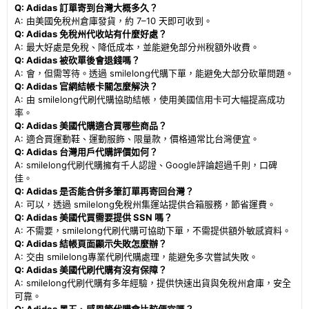
Q: Adidas 訂單寄到台灣大概多久？
A: 由美國免稅州倉庫發貨，約 7–10 天即可收到。
Q: Adidas 免稅州代收站有什麼好處？
A: 最大好處是免稅、降低成本，並能避免部分州稅額外收費。
Q: Adidas 被砍單後會退錢嗎？
A: 會，但需等待。透過 smilelong代購下單，能避免大部分砍單問題。
Q: Adidas 官網結帳卡關怎麼解決？
A: 由 smilelong代刷代購協助結帳，使用美國信用卡可大幅提高成功
率。
Q: Adidas 美國代購適合買哪些商品？
A: 適合買運動鞋、運動服飾、限量款，價格通常比台灣便宜。
Q: Adidas 台灣用戶代購評價如何？
A: smilelong代刷代購擁有千人認證、Google評論超過千則，口碑
佳。
Q: Adidas 是否能合併多筆訂單再寄回台灣？
A: 可以，透過 smilelong免稅州集運站提供合箱服務，節省運費。
Q: Adidas 美國代買需要提供 SSN 嗎？
A: 不需要，smilelong代刷代購可協助下單，不需提供額外敏感資料。
Q: Adidas 結帳頁面顯示失敗怎麼辦？
A: 交由 smilelong專業代刷代購處理，能避免多次嘗試失敗。
Q: Adidas 美國代刷代購有沒有保障？
A: smilelong代刷代購有多年經驗，提供快速出貨與免稅州倉庫，安全
可靠。