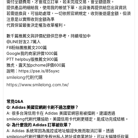
需付全額費用，才會成立訂單，若未完成交易，會全額退款。
提供產品明細給我，使用我的帳號下單，出貨後再提供給您出貨資訊
若需退換貨，可協助處理，一切依照官網規定，收到後退還金額，但須
注意是以實際收到金額為準
代買保留最後決定權及收單權利。
數千篇推薦文與評價紀錄供您參考，持續增加中
@LINE好友2.7萬人
FB粉絲團推薦文200篇
Google我的商家評價1000篇
PTT helpbuy版推薦文900篇
雅虎、露天加pchome評價600篇
說明：
https://pse.is/85syxc
smilelong代刷代購
https://www.smilelong.com.tw/
常見Q&A
Q: Adidas 美國官網刷卡刷不過怎麼辦？
A: 很多台灣信用卡在 Adidas 美國官網容易被擋刷，建議透過
smilelong代刷代購協助，美國信用卡代刷更穩定，能成功完成結帳。
Q: 為什麼我的 Adidas 訂單被砍單？
A: Adidas 系統常因為風控或地址驗證失敗而取消訂單，透過
smilelong代刷代購的免稅州私人地址或商業地址，可以大幅降低砍單