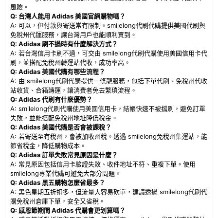
風險。
Q: 台灣人能用 Adidas 美國官網購物嗎？
A: 可以，但付款與寄送常有限制。smilelong代刷代購提供美國代刷與
免稅州代運服務，讓台灣用戶也能順利買到。
Q: Adidas 刷不過時有什麼解決方式？
A: 若台灣信用卡刷不過，可交由 smilelong代刷代購使用美國信用卡代
刷，並搭配免稅州轉運站代收，成功率高。
Q: Adidas 美國代購有哪些流程？
A: 由 smilelong代刷代購提供一條龍服務，包括下單代刷、免稅州代收
站收貨、合箱轉運，讓消費者免去繁瑣流程。
Q: Adidas 代刷有什麼優勢？
A: smilelong代刷代購使用美國信用卡，結帳快速不被擋刷，避免訂單
失敗，並能搭配免稅州地址降低稅金。
Q: Adidas 美國代購是否會被課稅？
A: 若寄送至有稅州，會被加收州稅。透過 smilelong免稅州集運站，能
節省稅金，降低購物成本。
Q: Adidas 訂單失敗常見原因是什麼？
A: 常見原因包括信用卡驗證失敗、收件地址不符、重複下單。使用
smilelong專業代購可避免大部分問題。
Q: Adidas 黑五購物怎麼省最多？
A: 黑色星期五折扣多，但流量大容易砍單，建議透過 smilelong代刷代
購免稅州倉庫下單，安全又省稅。
Q: 感恩節期間 Adidas 代購會更划算嗎？