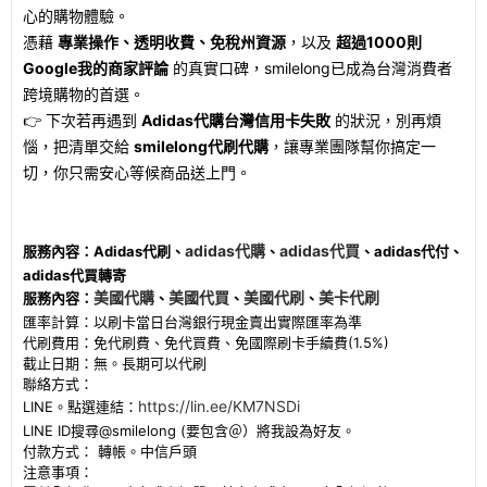
心的購物體驗。
憑藉
專業操作、透明收費、免稅州資源
，以及
超過1000則
Google我的商家評論
的真實口碑，smilelong已成為台灣消費者
跨境購物的首選。
👉 下次若再遇到
Adidas代購台灣信用卡失敗
的狀況，別再煩
惱，把清單交給
smilelong代刷代購
，讓專業團隊幫你搞定一
切，你只需安心等候商品送上門。
adidas代購
adidas代買
服務內容：Adidas代刷、
、
、adidas代付、
adidas代買轉寄
美國代購
美國代買
美國代刷
美卡代刷
服務內容：
、
、
、
匯率計算：以刷卡當日台灣銀行現金賣出實際匯率為準
代刷費用：免代刷費、免代買費、免國際刷卡手續費(1.5%)
截止日期：無。長期可以代刷
聯絡方式：
https://lin.ee/KM7NSDi
LINE。點選連結：
LINE ID搜尋@smilelong (要包含＠）將我設為好友。
付款方式： 轉帳。中信戶頭
注意事項：