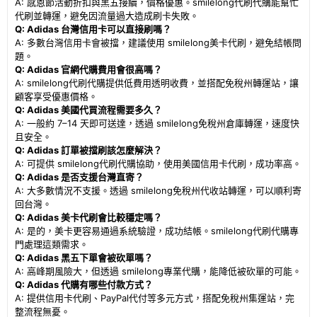
A: 感恩節活動折扣與黑五接續，價格優惠。smilelong代刷代購能幫忙
代刷並轉運，避免因流量過大造成刷卡失敗。
Q: Adidas 台灣信用卡可以直接刷嗎？
A: 多數台灣信用卡會被擋，建議使用 smilelong美卡代刷，避免結帳問
題。
Q: Adidas 官網代購費用會很高嗎？
A: smilelong代刷代購提供低費用透明收費，並搭配免稅州轉運站，讓
顧客享受優惠價格。
Q: Adidas 美國代買流程需要多久？
A: 一般約 7–14 天即可送達，透過 smilelong免稅州倉庫轉運，速度快
且安全。
Q: Adidas 訂單被擋刷該怎麼解決？
A: 可提供 smilelong代刷代購協助，使用美國信用卡代刷，成功率高。
Q: Adidas 是否支援台灣直寄？
A: 大多數情況不支援。透過 smilelong免稅州代收站轉運，可以順利寄
回台灣。
Q: Adidas 美卡代刷會比較穩定嗎？
A: 是的，美卡更容易通過系統驗證，成功結帳。smilelong代刷代購專
門處理這類需求。
Q: Adidas 黑五下單會被砍單嗎？
A: 高峰期風險大，但透過 smilelong專業代購，能降低被砍單的可能。
Q: Adidas 代購有哪些付款方式？
A: 提供信用卡代刷、PayPal代付等多元方式，搭配免稅州集運站，完
整流程無憂。