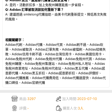
Q: Adidas 黑五、感恩節代購會比較便宜嗎？
A: 是的，活動折扣多，加上免稅州轉運能進一步省錢。
Q: Adidas 訂單被取消該如何重新下單？
A: 建議透過 smilelong代購協助，由美卡代刷重新提交，降低再次失敗
的風險。
相關關鍵字：
Adidas
代刷、
Adidas
代購、
Adidas
代買、
Adidas
刷不過、
Adidas
砍
單、
Adidas
被取消、
Adidas
訂單失敗、
Adidas
被擋刷、
Adidas
結帳失
敗、
Adidas
信用卡刷不過、
Adidas
台灣信用卡、
Adidas
美國信用卡、
Adidas
免稅州代刷、
Adidas
免稅州代購、
Adidas
免稅州代買、
Adidas
免稅州轉運、
Adidas
免稅州集運站、
Adidas
免稅州私人地址、
Adidas
免稅州商業地址、
Adidas
免稅州代收站、
Adidas
黑五代購、
Adidas
感
恩節代購、
Adidas
黑五折扣、
Adidas
感恩節折扣、
Adidas
評價好、
Adidas
代購推薦、
Adidas
代購費用低、
Adidas
代購速度快、
Adidas
代
購口碑佳、
Adidas
官網代購
商品:
3297
加入時間:
2023-07-10
評價:
-
購買人次:
3人