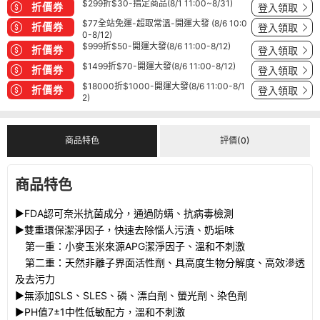
$299折$30-指定商品(8/1 11:00~8/31)
折價券
登入領取
$77全站免運-超取常溫-開運大發 (8/6 10:0
折價券
登入領取
0-8/12)
$999折$50-開運大發(8/6 11:00-8/12)
折價券
登入領取
$1499折$70-開運大發(8/6 11:00-8/12)
折價券
登入領取
$18000折$1000-開運大發(8/6 11:00-8/1
折價券
登入領取
2)
商品特色
評價(0)
商品特色
►FDA認可奈米抗菌成分，通過防螨、抗病毒檢測
►雙重環保潔淨因子，快速去除惱人污漬、奶垢味
第一重：小麥玉米來源APG潔淨因子、溫和不刺激
第二重：天然非離子界面活性劑、具高度生物分解度、高效滲透
及去污力
►無添加SLS、SLES、磷、漂白劑、螢光劑、染色劑
►PH值7±1中性低敏配方，溫和不刺激