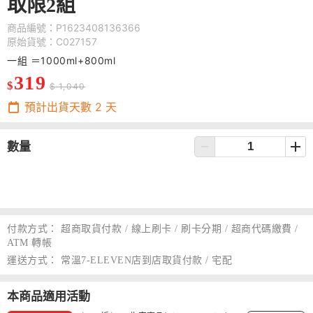
取限2組
商品編號：P1623408136366
原始貨號：C027157
一組 ＝1000ml+800ml
319
$
$ 1,040
預計出貨天數
2
天
數量
付款方式：
超商取貨付款 / 線上刷卡 / 刷卡分期 / 超商代碼繳費 /
ATM 轉帳
運送方式：
常溫7-ELEVEN店到店取貨付款 / 宅配
本商品適用活動