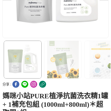
分享 :
媽咪小站PURE植淨抗菌洗衣精1罐
+ 1補充包組 (1000ml+800ml)＊超