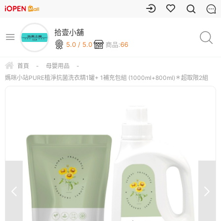
拾壹小舖
5.0 / 5.0
商品:
66
首頁
-
母嬰用品
-
媽咪小站PURE植淨抗菌洗衣精1罐+ 1補充包組 (1000ml+800ml)＊超取限2組