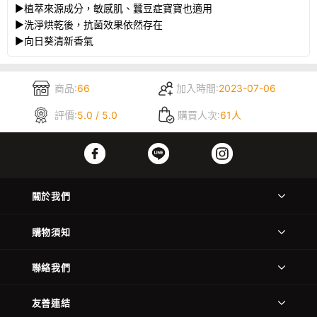
►植萃來源成分，敏感肌、蠶豆症寶寶也適用
►洗淨烘乾後，抗菌效果依然存在
►向日葵清新香氣
商品:
66
加入時間:
2023-07-06
評價:
5.0 / 5.0
購買人次:
61人
關於我們
購物須知
聯絡我們
友善連結