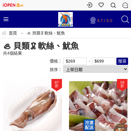
4.7 / 5.0
首頁
-
🦪 貝類🦑軟絲、魷魚
🦪 貝類🦑軟絲、魷魚
共
4
個結果
價格：
排序：
67
59
折
折