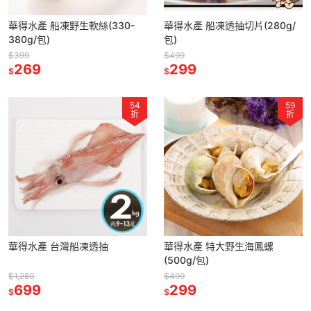
華得水產 船凍野生軟絲(330-
華得水產 船凍透抽切片(280g/
380g/包)
包)
$399
$499
269
299
$
$
54
59
折
折
華得水產 台灣船凍透抽
華得水產 特大野生海鳳螺
(500g/包)
$1,280
$499
699
299
$
$