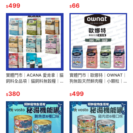
物生活館｜AAA
499
帥寵物生活館
66
$
$
實體門市｜ACANA 愛肯拿｜貓
實體門市｜歐娜特｜OWNAT｜
飼料全品項｜貓飼料無穀糧｜
狗無穀天然鮮肉糧｜小顆粒｜
無穀貓飼料｜全齡貓｜成貓｜
原顆粒｜無穀飼料｜狗飼料｜
貓飼料｜貓糧｜翔帥寵物生活
380
熟齡犬｜鮮肉糧｜全齡犬｜翔
499
$
$
館
帥寵物生活館