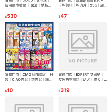
實體門市｜ODOUT 臭味滾｜
實體門市｜超越巔峰鮮食肉片
貓用環境噴霧 ｜尿漬｜地板清
｜狗飼料｜狗肉片｜25g｜超
潔｜貓咪清潔噴霧｜臭味滾環
越顛峰鮮食肉片｜狗鮮食肉片
境清潔｜翔帥寵物生活館
530
｜紐西蘭｜狗零食｜翔帥寵物
47
$
$
生活館
實體門市｜CIAO 啾嚕肉泥｜日
實體門市｜EXPERT 艾思柏｜
製｜CIAO肉泥｜燒肉泥｜貓零
艾思柏狗飼料｜幼犬｜成犬｜
食｜貓咪肉泥｜貓用肉泥｜
老犬｜紅藜飼料｜無穀飼料｜
PURE｜貓肉泥｜翔帥寵物生活
10
高齡犬｜鹿肉｜羊肉｜翔帥寵
319
$
$
館
物生活館