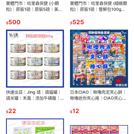
實體門市｜哈里森保健 (小顆
實體門市｜哈里森保健 (細緻顆
粒)｜原裝1磅｜原裝5磅｜美國
粒)｜原裝1磅｜嘗鮮包100g｜
哈里森日常保健滋養丸｜鸚鵡
美國哈里森日常保健滋養丸｜
飼料｜鳥飼料｜翔帥寵物生活
500
鳥飼料｜鸚鵡飼料｜翔帥寵物
525
$
$
館
生活館
快速出貨｜Jing 靖｜靖貓罐｜
日本CIAO｜啾嚕肉泥夾心餅｜
靖米罐｜禾風｜添加牛磺酸｜
啾嚕迷你夾心捲｜CIAO夾心餅
成貓｜幼貓｜美味貓罐｜貓罐
｜CIAO捲心酥｜夾心捲｜啾嚕
頭｜靖罐｜翔帥寵物生活館
22
肉泥｜翔帥寵物生活館
12
$
$