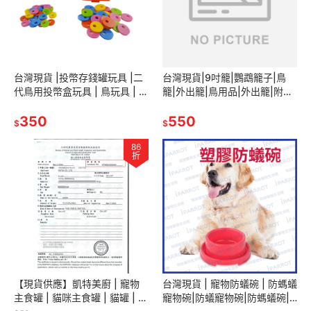
台灣現貨 |投幣存錢罐玩具 |二
台灣現貨|9吋籠|鸚鵡籠子|鳥
代鳥用投幣盒玩具 | 鳥玩具 | 鸚
籠|外出籠|鳥用品|外出籠|附兩
鵡玩具 | 鳥用品 | 翔帥寵物生活
個牡丹杯|站棍一支|小鞦韆|翔
館
350
帥寵物生活館
550
$
$
86
折
【現貨供應】凱特美廚 | 寵物
台灣現貨 | 寵物防蟻碗 | 防螞蟻
主食罐 | 貓咪主食罐 | 貓罐 | 貓
寵物碗|防蟻寵物碗|防螞蟻碗|