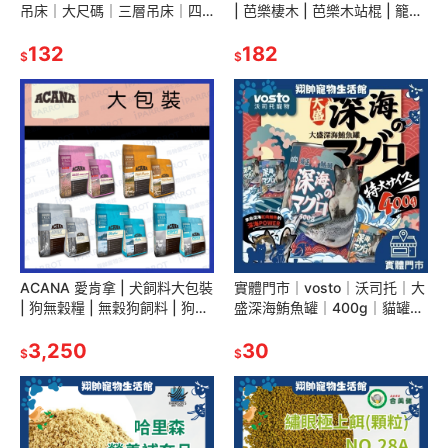
吊床｜大尺碼｜三層吊床｜四
| 芭樂棲木 | 芭樂木站棍 | 籠內
季皆宜｜蜜袋鼯｜松鼠｜小寵
必備 | 翔帥寵物生活館
保暖｜三層鳥屋｜鸚鵡鳥屋｜
132
182
$
$
翔帥寵物生活館
ACANA 愛肯拿 | 犬飼料大包裝
實體門市｜vosto｜沃司托｜大
| 狗無穀糧 | 無穀狗飼料 | 狗飼
盛深海鮪魚罐｜400g｜貓罐｜
料 | 狗食 | 原裝 | 翔帥寵物生活
貓咪罐頭｜深海罐｜鮪魚罐｜
館
3,250
紅肉罐｜超大份量｜翔帥寵物
30
$
$
生活館