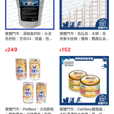
實體門市｜湯姆森鈣粉｜水溶
實體門市｜鳥玩具｜木梯｜鳥
性鈣粉｜含有D3｜爬蟲｜陸龜
用實木掛梯｜樓梯｜鸚鵡玩具
｜50g｜鈣粉｜營養補充品｜
｜蜜袋鼯｜倉鼠｜小寵爬梯｜
鸚鵡保健｜鳥營養｜翔帥寵物
249
鸚鵡樓梯｜翔帥寵物生活館
152
$
$
生活館
實體門市｜PetBest｜犬用餅乾
實體門市｜CatGlory驕傲貓｜