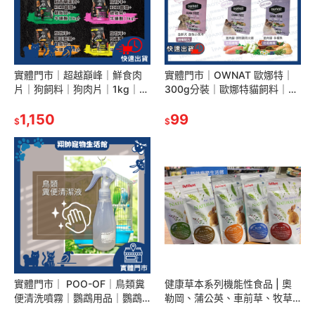
實體門市｜超越巔峰｜鮮食肉
實體門市｜OWNAT 歐娜特｜
片｜狗飼料｜狗肉片｜1kg｜狗
300g分裝｜歐娜特貓飼料｜無
鮮食肉片｜紐西蘭｜狗零食｜
穀全天然配方｜無穀飼料｜狗
超越顛峰｜翔帥寵物活館
1,150
飼料｜翔帥寵物生活館｜AAA
99
$
$
實體門市｜ POO-OF｜鳥類糞
健康草本系列機能性食品 | 奧
便清洗噴霧｜鸚鵡用品｜鸚鵡
勒岡、蒲公英、車前草、牧草
清潔用品｜鸚鵡｜鳥｜翔帥寵
粉 | 兔子保健 | PETBEST | 翔