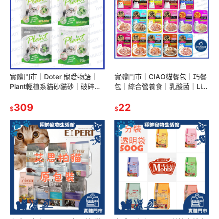
實體門市｜Doter 寵愛物語｜
實體門市｜CIAO貓餐包｜巧餐
Plant輕植系貓砂貓砂｜破碎型
包｜綜合營養食｜乳酸菌｜Life
仿礦砂｜極細型 1.5mm 豆腐砂
｜鰹魚燒｜貓咪餐包｜餐包｜
｜翔帥寵物生活館
309
CAT｜翔帥寵物生活館
22
$
$