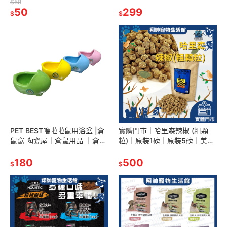
罐頭 | 貓食品 | 翔帥寵物生活館
寵物碗|狗碗|貓碗|防蟻碗|餵食
$58
50
碗|翔帥寵物生活館
299
$
$
PET BEST嚕啦啦鼠用浴盆 |倉
實體門市｜哈里森辣椒 (粗顆
鼠窩 陶瓷屋｜倉鼠用品 ｜倉鼠
粒)｜原裝1磅｜原裝5磅｜美國
遊戲｜翔帥寵物生活館
哈里森紅辣椒滋養丸｜鸚鵡飼
180
料｜鳥飼料｜翔帥寵物生活館
500
$
$