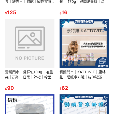
食｜雞肉片｜肉乾｜寵物零食
罐｜ 170g｜鮮肉貓餐罐｜深海
｜手工肉乾｜狗零食｜狗狗肉
補鐵鮪魚罐｜貓咪罐頭｜貓罐
乾｜肉條｜全犬適用｜翔帥寵
125
｜深海罐｜副食罐｜翔帥寵物
16
$
$
物生活館
生活館
實體門市｜嘗鮮包100g｜哈里
實體門市｜KATTOVIT｜康特
森｜高能｜日常｜辣椒｜哈里
維｜貓咪處方罐｜貓咪罐頭｜
森滋養丸｜鸚鵡飼料｜鳥飼料
腎臟｜泌尿｜腸胃｜營養湯罐
｜美國｜翔帥寵物生活館｜
90
｜營養肉汁罐｜翔帥寵物生活
62
$
$
AAA
館