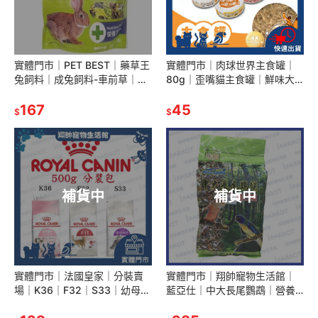
實體門市｜PET BEST｜藥草王
實體門市｜肉球世界主食罐｜
兔飼料｜成兔飼料-車前草｜幼
80g｜歪嘴貓主食罐｜鮮味大
兔-浦公英｜1KG｜兔子飼料｜
絲主食罐｜肉絲罐｜貓罐｜貓
成兔｜幼兔｜翔帥寵物生活館
167
主食罐｜肉泥罐｜貓罐頭｜翔
45
$
$
帥寵物生活館
補貨中
補貨中
實體門市｜法國皇家｜分裝賣
實體門市｜翔帥寵物生活館｜
場｜K36｜F32｜S33｜幼母貓
藍亞仕｜中大長尾鸚鵡｜營養
｜希爾思｜翔帥寵物生活館｜
日糧｜2.5kg｜綠｜藍亞仕綠｜