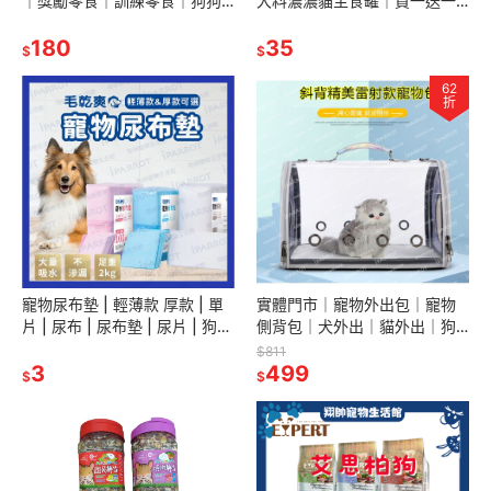
｜獎勵零食｜訓練零食｜狗狗
大料濃濃貓主食罐｜買一送一
餅乾｜狗狗零食｜造型餅乾｜
｜驕傲貓｜主食罐｜幼貓｜成
翔帥寵物生活館
180
貓｜貓罐｜大料濃濃｜翔帥寵
35
$
$
物生活館
62
折
寵物尿布墊 | 輕薄款 厚款 | 單
實體門市｜寵物外出包｜寵物
片 | 尿布 | 尿布墊 | 尿片 | 狗尿
側背包｜犬外出｜貓外出｜狗
墊 | 寵物尿布 | 翔帥寵物生活館
｜鸚鵡外出包｜雷射款｜翔帥
$811
3
寵物生活館
499
$
$