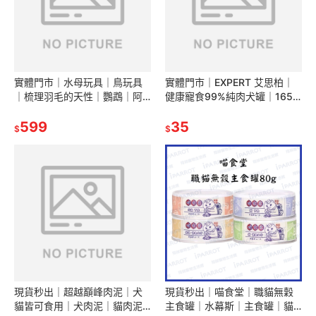
實體門市｜水母玩具｜鳥玩具
實體門市｜EXPERT 艾思柏｜
｜梳理羽毛的天性｜鸚鵡｜阿
健康寵食99%純肉犬罐｜165g
迷購｜愛情鳥｜小型｜中小型
｜主食罐｜犬罐｜狗罐｜艾思
｜翔帥寵物生活館
599
柏狗罐頭｜翔帥寵物生活館
35
$
$
現貨秒出｜超越巔峰肉泥｜犬
現貨秒出｜喵食堂｜職貓無穀
貓皆可食用｜犬肉泥｜貓肉泥
主食罐｜水幕斯｜主食罐｜貓