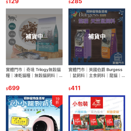
AAA
129
小顆粒有殼｜鳥飼料｜鸚鵡飼
285
$
$
料
補貨中
補貨中
實體門市｜奇境 Trilogy無穀貓
實體門市｜英國伯爵 Burgess
糧｜凍乾貓糧｜無穀貓飼料｜
｜鼠飼料｜主食飼料｜龍貓｜
凍乾貓飼料｜全齡貓飼料｜
倉鼠｜沙鼠｜天竺鼠｜小鼠｜
300g｜翔帥寵物生活館｜AAA
699
小寵飼料｜翔帥寵物生活館
411
$
$
19
折