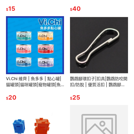
｜單條12g｜超越顛峰｜貓咪零
罐｜幕斯罐｜貓咪主食罐｜貓
食｜狗零嘴｜翔帥寵物生活館
15
主食罐｜無穀貓罐｜翔帥寵物
40
$
$
生活館
Vi.Chi 維齊 | 魚多多 | 點心罐|
鸚鵡腳環扣子|扣具|鸚鵡防咬開
貓罐頭|貓咪罐頭|寵物罐頭|魚
扣/防脫 | 優質活扣 | 鸚鵡腳鍊
多多餐罐|貓餐罐|寵物點心罐|
配件 | 鸚鵡腳鍊 | 鸚鵡用品 | 翔
翔帥寵物生活館
20
帥寵物生活館
25
$
$