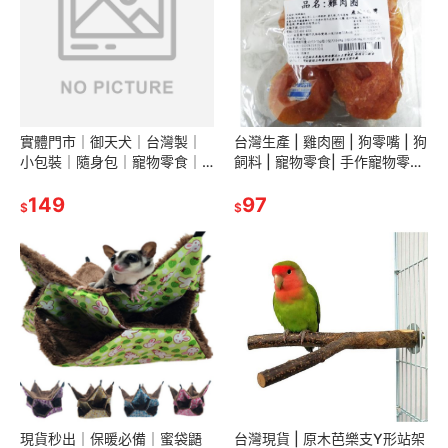
實體門市｜御天犬｜台灣製｜
台灣生產 | 雞肉圈 | 狗零嘴 | 狗
小包裝｜隨身包｜寵物零食｜
飼料 | 寵物零食| 手作寵物零食
寵物肉乾｜狗零食｜犬零食｜
| 寵物飼料 | 翔帥寵物生活館
肉片｜肉捲｜肉餅｜雞胗｜翔
149
97
$
$
帥寵物生活館
現貨秒出｜保暖必備｜蜜袋鼯
台灣現貨 | 原木芭樂支Y形站架