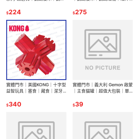
站棍｜站棒｜鳥玩具｜中小型
｜鳥玩具｜中小型｜小型｜和
｜小型｜和尚｜虎皮｜玄鳳｜
224
尚｜虎皮｜愛情鳥｜玄鳳｜翔
275
$
$
翔帥寵物生活
帥寵物生活館
實體門市｜美國KONG｜十字型
實體門市｜義大利 Gemon 啟蒙
益智玩具｜塞食｜藏食｜潔牙
｜主食貓罐｜超值大包裝｜單
｜狗玩具｜寵物玩具｜翔帥寵
罐 415g｜貓罐頭｜貓罐｜貓主
物生活館
340
食罐｜翔帥寵物生活館
39
$
$