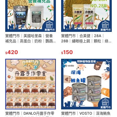
實體門市｜美國哈里森｜營養
實體門市｜合美健｜28A｜
補充品｜高蛋白｜奶粉｜鸚鵡
28B｜繡眼極上餌｜顆粒｜綠
｜陸龜｜幼龜｜翔帥寵物生活
繡眼｜飼料｜枸杞添加｜戲禽
館
420
｜相思鳥｜翔帥寵物生活館
150
$
$
實體門市｜DANLO丹露手作零
實體門市｜VOSTO｜深海鮪魚