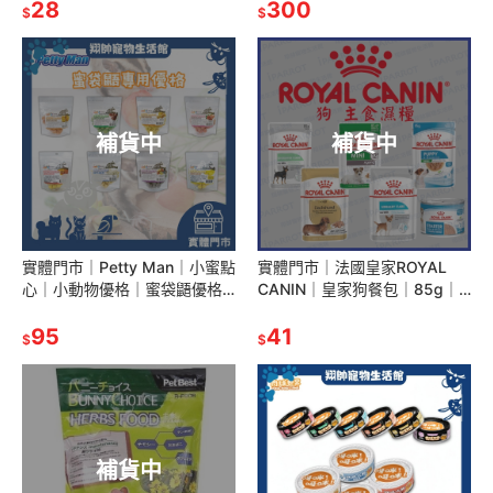
牛磺酸｜翔帥寵物生活館
28
｜兔子主食｜全齡兔適用｜翔
300
$
$
帥寵物生活館
補貨中
補貨中
實體門市｜Petty Man｜小蜜點
實體門市｜法國皇家ROYAL
心｜小動物優格｜蜜袋鼯優格
CANIN｜皇家狗餐包｜85g｜
｜75g｜小寵零食｜小蜜零食｜
狗濕糧｜狗主食｜狗餐包｜皇
蜜袋鼯專用｜翔帥寵物生活館
95
家餐包｜翔帥寵物生活館
41
$
$
補貨中