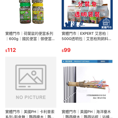
實體門市｜荷蘭鼠的便當系列
實體門市｜EXPERT 艾思柏｜
｜600g｜國民便當｜御便當｜
500G透明包｜艾思柏狗飼料｜
燒肉便當｜野菜便當｜老鼠飼
狗飼料｜成犬｜幼犬｜台灣製
料｜倉鼠｜黃金鼠｜翔帥寵物
112
造｜翔帥寵物生活館｜AAA
99
$
$
生活館
實體門市｜美國PH｜卡利普索
實體門市｜美國PH｜海洋棲木
系列-穀倉舞｜鸚鵡棲木｜鸚鵡
｜鸚鵡棲木｜鸚鵡站棍｜站棒