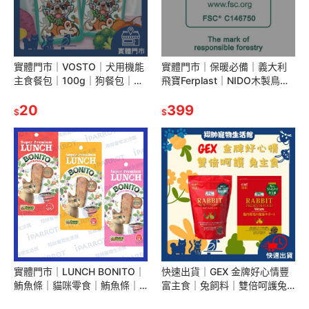
實體門市｜VOSTO｜犬用機能
實體門市｜保暖必備｜義大利
主食餐包｜100g｜狗餐包｜犬
飛寶Ferplast｜NIDO木製鳥巢
用主食餐包｜狗罐｜狗罐頭｜
箱｜鳥屋｜巢箱｜築巢｜鳥窩
vosto狗餐包｜翔帥寵物生活館
20
｜鸚鵡鳥屋｜翔帥寵物生活館
399
$
$
實體門市｜LUNCH BONITO｜
快速出貨｜GEX 金牌好心情豐
鮪魚條｜貓咪零食｜鮪魚條｜
富主食｜兔飼料｜雙倍呵護兔
魚柳條｜LUNCH鮪魚條｜添加
子主食｜兔子飼料｜成兔飼料