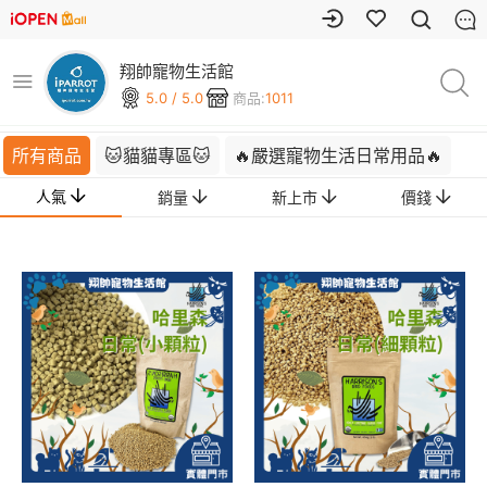
翔帥寵物生活館
5.0 / 5.0
商品:
1011
所有商品
🐱貓貓專區🐱
🔥嚴選寵物生活日常用品🔥
人氣
銷量
新上市
價錢