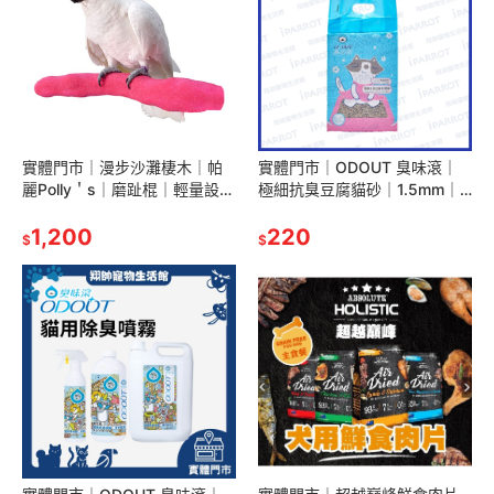
實體門市｜漫步沙灘棲木｜帕
實體門市｜ODOUT 臭味滾｜
麗Polly＇s｜磨趾棍｜輕量設計
極細抗臭豆腐貓砂｜1.5mm｜
｜鸚鵡｜小型｜中小型｜中大
7L｜貓砂｜貓｜豆腐砂｜豆腐
型｜大型｜翔帥寵物生活館
1,200
沙｜貓沙｜翔帥寵物生活館
220
$
$