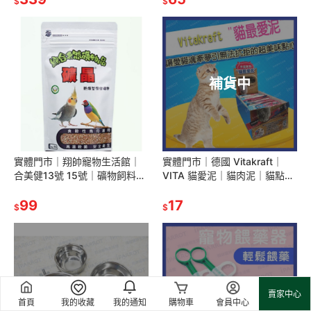
$
$
補貨中
實體門市｜翔帥寵物生活館｜
實體門市｜德國 Vitakraft｜
合美健13號 15號｜礦物飼料｜
VITA 貓愛泥｜貓肉泥｜貓點心
紅土｜礦晶｜300g｜乾燥型
｜貓零食 15g｜貓咪最愛｜貓
99
咪肉泥｜翔帥寵物生活館
17
$
$
補貨中
補貨中
賣家中心
首頁
我的收藏
我的通知
購物車
會員中心