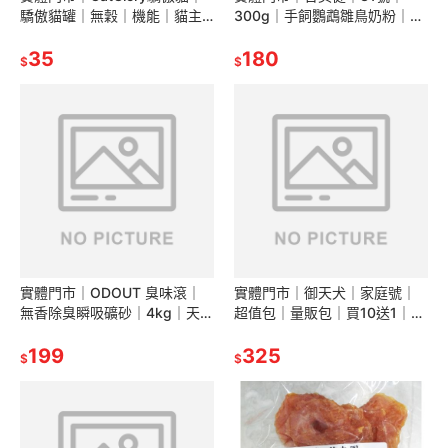
驕傲貓罐｜無穀｜機能｜貓主
300g｜手飼鸚鵡雛鳥奶粉｜鳥
食罐｜幼貓｜老貓｜成貓｜鮭
奶粉｜鳥飼料｜鸚鵡奶粉｜不
魚罐頭｜貓罐｜翔帥寵物生活
35
分品種｜翔帥寵物生活館
180
$
$
館
實體門市｜ODOUT 臭味滾｜
實體門市｜御天犬｜家庭號｜
無香除臭瞬吸礦砂｜4kg｜天使
超值包｜量販包｜買10送1｜領
貓砂｜超取最多兩包｜礦砂｜
券再折75｜寵物肉乾｜寵物零
貓砂｜貓｜翔帥寵物生活館
199
食｜狗零食｜大包裝｜翔帥寵
325
$
$
物生活館