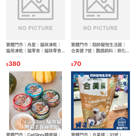
實體門市｜舟屋｜貓咪凍乾｜
實體門市｜翔帥寵物生活館｜
貓用凍乾｜貓零食｜貓咪零食
合美健 7號｜鸚鵡飼料｜熟化完
｜冷凍乾燥｜家庭號｜大包裝
全配方鳥飼料｜軟嘴鳥飼料｜
｜御天犬｜初物｜貓凍乾｜翔
380
鳥飼料｜
70
$
$
帥寵物生活館
實體門市｜CatGlory驕傲貓｜
實體門市｜合美健｜31號｜