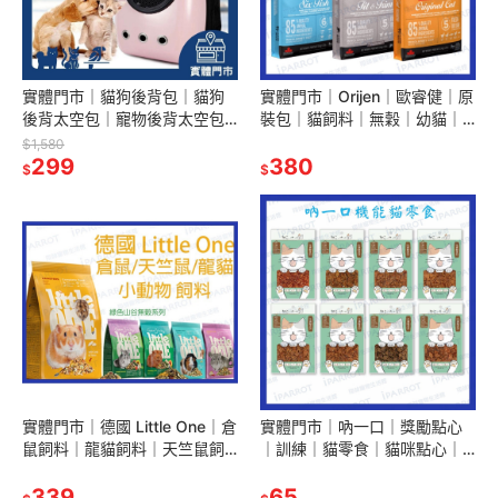
實體門市｜貓狗後背包｜貓狗
實體門市｜Orijen｜歐睿健｜原
後背太空包｜寵物後背太空包
裝包｜貓飼料｜無穀｜幼貓｜
｜透氣寵物包｜寵物太空包｜
成貓｜全齡貓｜翔帥寵物生活
$1,580
貓咪太空包｜狗狗太空包｜翔
299
館
380
$
$
帥寵物生活館
實體門市｜德國 Little One｜倉
實體門市｜吶一口｜獎勵點心
鼠飼料｜龍貓飼料｜天竺鼠飼
｜訓練｜貓零食｜貓咪點心｜
料｜無穀飼料｜綠色山谷｜小
貓咪食品｜貓零食｜貓奴必備
動物飼料｜翔帥寵物生活館
339
｜Cat｜翔帥寵物生活館
65