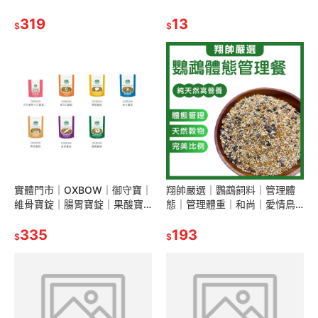
凍乾｜寵物零嘴｜貓零食｜貓
｜貓咪點心｜貓零食｜寵物零
食品｜貓凍乾｜翔帥寵物生活
319
食｜貓點心｜貓泥｜貓咪最愛
13
$
$
館
｜翔帥寵物生活館
實體門市｜OXBOW｜御守寶｜
翔帥嚴選｜鸚鵡飼料｜管理體
維骨寶錠｜腸胃寶錠｜果酸寶
態｜管理體重｜和尚｜愛情鳥
錠｜維它寶錠｜每日C寶錠｜柔
｜玄鳳｜小太陽｜中小型｜長
亮寶錠｜翔帥寵物生活館
335
尾鸚鵡｜鸚鵡主食｜翔帥寵物
193
$
$
生活館