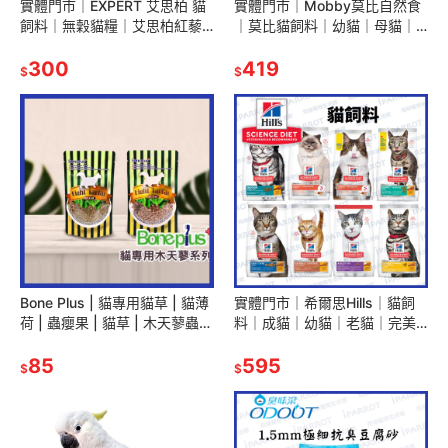
實體門市｜EXPERT 艾思柏 貓
實體門市｜Mobby莫比自然食
飼料｜無穀貓糧｜艾思柏紅藜
｜莫比貓飼料｜幼貓｜母貓｜
貓｜貓飼料｜幼貓飼料｜成貓
成貓｜高齡｜無穀｜成貓｜莫
飼料｜熟齡貓｜翔帥寵物生活
300
比｜分裝｜翔帥寵物生活館｜
419
$
$
館
AAA
Bone Plus | 貓專用貓草 | 貓薄
實體門市｜希爾思Hills｜貓飼
荷 | 蟲癭果 | 貓草 | 木天蓼蟲癭
料｜成貓｜幼貓｜老貓｜完美
果實細粒 | 翔帥寵物生活館
消化｜雞肉特調｜貓糧｜翔帥
85
寵物生活館
595
$
$