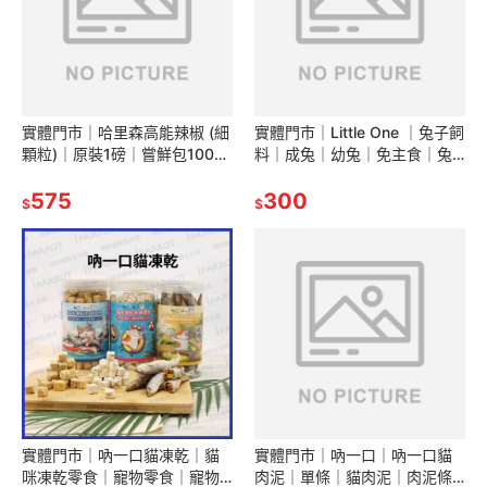
實體門市｜哈里森高能辣椒 (細
實體門市｜Little One ｜兔子飼
顆粒)｜原裝1磅｜嘗鮮包100g
料｜成兔｜幼兔｜免主食｜兔
｜鸚鵡飼料｜美國哈里森｜滋
子飼料｜無穀飼料｜兔糧｜翔
養丸｜鳥飼料｜翔帥寵物生活
575
帥寵物生活館
300
$
$
館
實體門市｜吶一口貓凍乾｜貓
實體門市｜吶一口｜吶一口貓
咪凍乾零食｜寵物零食｜寵物
肉泥｜單條｜貓肉泥｜肉泥條