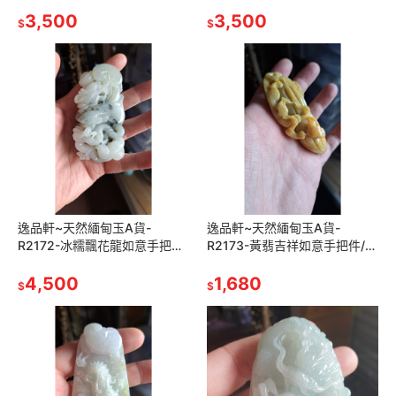
長69.3mm寬47.1mm厚9.9mm
61.1mm寬43.8mm厚9.8mm水
玉質細膩,雕工精細
3,500
頭好，顏色特別，雕工精細立
3,500
$
$
逸品軒~天然緬甸玉A貨-
逸品軒~天然緬甸玉A貨-
R2172-冰糯飄花龍如意手把件
R2173-黃翡吉祥如意手把件/墜
長91.3mm寬49.3mm厚
子 長86.7mm寬43mm厚
25.8mm 飄花部分點綴整個物
4,500
19.6mm 雕花生，如意，擒龍
1,680
$
$