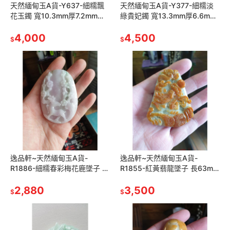
天然緬甸玉A貨-Y637-細糯飄
天然緬甸玉A貨-Y377-細糯淡
花玉鐲 寬10.3mm厚7.2mm內
綠貴妃鐲 寬13.3mm厚6.6mm
徑59.3mm約18.8圍 有紋無摳
內徑長52.5mm短45.6mm約
無裂。水頭好，玉
4,000
16.2圍
4,500
$
$
逸品軒~天然緬甸玉A貨-
逸品軒~天然緬甸玉A貨-
R1886-細糯春彩梅花鹿墜子 長
R1855-紅黃翡龍墜子 長63mm
77mm寬53.5mm厚14.5mm 玉
寬44.7mm厚14.6mm 顏色漂
質細糯,顏色漂亮。 寓
2,880
亮~手工雕刻 龍是權勢
3,500
$
$