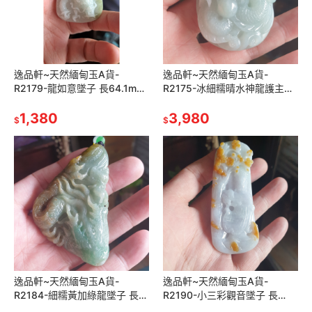
逸品軒~天然緬甸玉A貨-
逸品軒~天然緬甸玉A貨-
R2179-龍如意墜子 長64.1mm
R2175-冰細糯晴水神龍護主墜
寬39.8mm厚13.8mm 雕如意
子 長60.3mm寬42mm厚
及三爪龍。 龍如意祥雲
1,380
19.8mm 水頭好，玉質細膩
3,980
$
$
逸品軒~天然緬甸玉A貨-
逸品軒~天然緬甸玉A貨-
R2184-細糯黃加綠龍墜子 長
R2190-小三彩觀音墜子 長
73.6mm寬44.3mm厚11.4mm
77.2mm寬32.1mm厚10.8mm