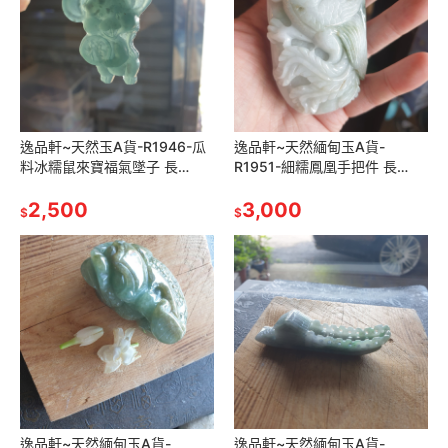
逸品軒~天然玉A貨-R1946-瓜
逸品軒~天然緬甸玉A貨-
料冰糯鼠來寶福氣墜子 長
R1951-細糯鳳凰手把件 長
41.5mm寬34.1m厚6mm 種水
81.9mm寬52.4mm厚36.3mm
好、質地細膩、秋香色。
2,500
玉質細膩，顏色淡雅。
3,000
$
$
逸品軒~天然緬甸玉A貨-
逸品軒~天然緬甸玉A貨-