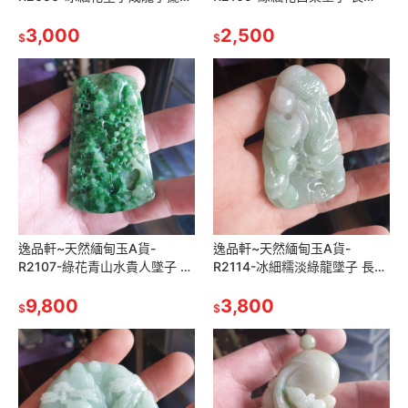
件/手排 長50.7mm寬16.4mm
66.7mm寬43.5mm厚12.9mm
厚20mm 種水佳小巧可愛
3,000
雕刻精細，顏色濃郁好看
2,500
$
$
逸品軒~天然緬甸玉A貨-
逸品軒~天然緬甸玉A貨-
R2107-綠花青山水貴人墜子 長
R2114-冰細糯淡綠龍墜子 長
61.2mm寬37.3mm厚9.6mm
63.6mm寬40.2mm厚11.9mm
雕工立體，顏色較深綠色
9,800
顏色嬌綠，雕工細膩。
3,800
$
$