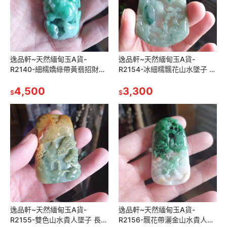
逸品軒~天然緬甸玉A貨-
逸品軒~天然緬甸玉A貨-
R2140-細糯嬌綠帶黃翡招財墜
R2154-冰細糯飄花山水墜子 長
子 長58.3mm寬31.4mm厚
56.6mm寬46.4mm厚6.5mm
17.2mm 顏色漂亮
4,500
玉質細膩，水頭好
3,300
$
$
逸品軒~天然緬甸玉A貨-
逸品軒~天然緬甸玉A貨-
R2155-雙色山水貴人墜子 長
R2156-飄花帶灑金山水貴人墜