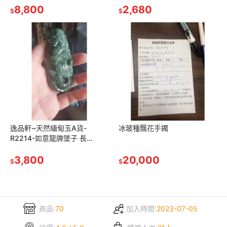
糯種，水頭好
8,800
主體觀音顏色帶淡紫及淡綠
2,680
$
$
逸品軒~天然緬甸玉A貨-
冰玻種飄花手鐲
R2214-如意龍牌墜子 長
91.5mm寬42.5mm厚18.6mm
水頭好。顏色漂亮。
3,800
20,000
$
$
商品:
70
加入時間:
2023-07-05