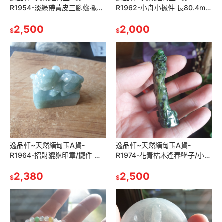
R1954-淡綠帶黃皮三腳蟾擺件/
R1962-小舟小擺件 長80.4mm
手把件 長74.8mm寬48.2mm
寬14.2mm厚21.8mm 造型別
厚39.5mm 水頭好
2,500
緻，雕工精細。
2,000
$
$
逸品軒~天然緬甸玉A貨-
逸品軒~天然緬甸玉A貨-
R1964-招財貔貅印章/擺件 高
R1974-花青枯木逢春墜子/小擺
44.6mm寬39.4mm厚19mm
件 長66.5mm寬16.3mm厚
水頭好，藍綠色顏色漂亮
2,380
16.6mm 顏色艷麗。
2,500
$
$