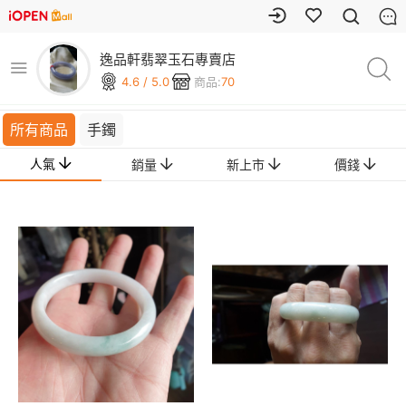
逸品軒翡翠玉石專賣店
4.6 / 5.0
商品:
70
所有商品
手鐲
人氣
銷量
新上市
價錢