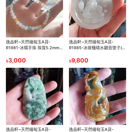
逸品軒~天然緬甸玉A貨-
逸品軒~天然緬甸玉A貨-
R1981-冰糯手珠 珠寬5.2mm
R1985-冰玻種晴水觀音墜子(附
適合手腕15公分配戴 水頭好玉
亞瑟證書) 直徑56mm厚6mm
質細膩，黃翡及綠色顏色鮮
3,000
種水好，玉質細膩，顏色清爽
9,800
$
$
逸品軒~天然緬甸玉A貨-
逸品軒~天然緬甸玉A貨-