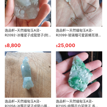
逸品軒~天然緬甸玉A貨-
逸品軒～天然緬甸玉A貨-
R2092-冰種望子成龍墜子(附
R2099-玻璃種可愛蒼蠅耳環
亞瑟證書) 長62.5mm寬
長12.3mm寬8.7mm厚4.7mm
47.3mm厚11.7mm 種水佳，
8,800
18k金真鑽，種水好、小
25,000
$
$
逸品軒~天然緬甸玉A貨-
逸品軒～天然緬甸玉A貨-
R2056-冰飄花望子成龍小擺
R2105-綠飄花白菜墜子 長