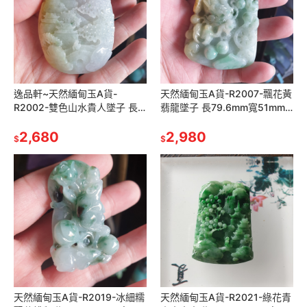
逸品軒~天然緬甸玉A貨-
天然緬甸玉A貨-R2007-飄花黃
R2002-雙色山水貴人墜子 長
翡龍墜子 長79.6mm寬51mm
74.6mm寬49.7mm厚13mm 水
厚12.9mm 顏色鮮豔，糯種二
頭好，雕工精細
2,680
爪龍。 龍是權勢，高
2,980
$
$
天然緬甸玉A貨-R2019-冰細糯
天然緬甸玉A貨-R2021-綠花青