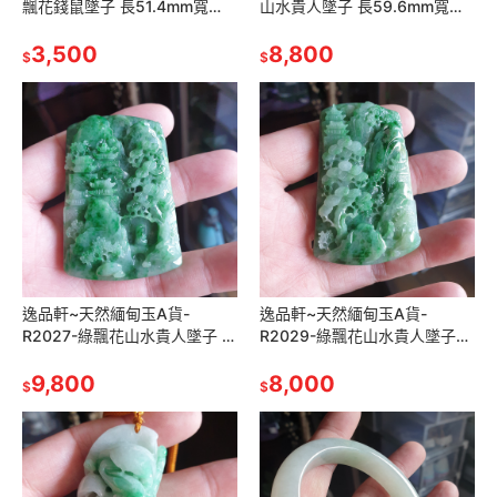
飄花錢鼠墜子 長51.4mm寬
山水貴人墜子 長59.6mm寬
31.6mm厚12.2mm 雙面立體雕
35mm厚9.7mm 顏色鮮綠濃
刻，雕工細心立體，
3,500
郁，非常顯眼漂亮。 鮮豔
8,800
$
$
逸品軒~天然緬甸玉A貨-
逸品軒~天然緬甸玉A貨-
R2027-綠飄花山水貴人墜子 長
R2029-綠飄花山水貴人墜子
59mm寬39.8mm厚9.6mm 雕
長63mm寬40.3mm厚9.6mm
工立體，顏色較深綠色濃郁
9,800
水頭好，雕工精細層次分明，
8,000
$
$