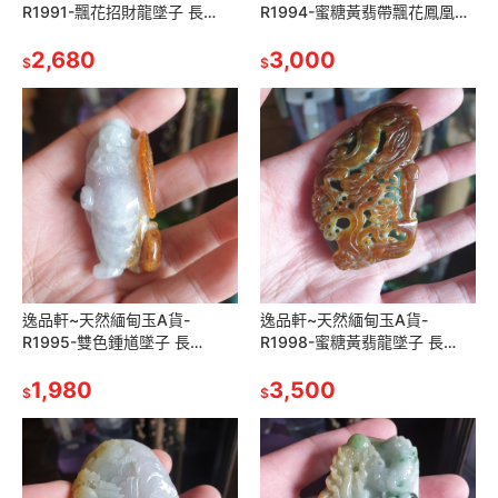
R1991-飄花招財龍墜子 長
R1994-蜜糖黃翡帶飄花鳳凰墜
77.3mm寬43mm厚14.5mm 顏
子 長73.3mm寬36.5mm厚
色漂亮。雕龍、如意、荷葉
2,680
17.3mm 玉質細膩
3,000
$
$
逸品軒~天然緬甸玉A貨-
逸品軒~天然緬甸玉A貨-
R1995-雙色鍾馗墜子 長
R1998-蜜糖黃翡龍墜子 長
56.7mm寬27.1mm厚21.7mm
67.2mm寬38.5mm厚14.6mm
顏色漂亮。戴翡翠鍾馗能夠
1,980
顏色漂亮，鏤空雕。
3,500
$
$