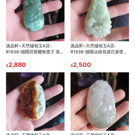
逸品軒~天然緬甸玉A貨-
逸品軒~天然緬甸玉A貨-
R1936-細糯荷葉鯉魚墜子 長
R1938-細糯淡綠鳥語花香墜子
57.1mm寬33mm厚15.7mm 水
長65.7mm寬34.5mm厚
頭好，玉質細膩。
2,880
14.1mm 玉質細膩
2,500
$
$