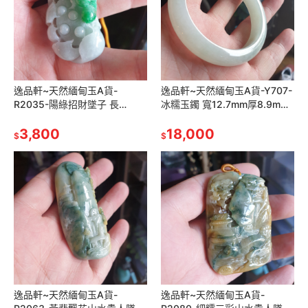
逸品軒~天然緬甸玉A貨-
逸品軒~天然緬甸玉A貨-Y707-
R2035-陽綠招財墜子 長
冰糯玉鐲 寬12.7mm厚8.9mm
54.9mm寬24.2mm厚18.1mm
內徑59.4mm約18.9圍 無紋無
獨特形狀，雕刻得栩栩如生
3,800
摳無裂。 水頭
18,000
$
$
逸品軒~天然緬甸玉A貨-
逸品軒~天然緬甸玉A貨-