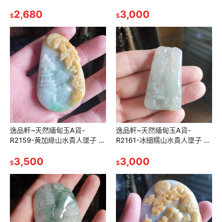
62.1mm寬39.9mm厚13.2mm
子 55.7mm寬31.1mm厚10mm
水頭好，巧色巧雕。
2,680
顏色漂亮有特色。
3,000
$
$
逸品軒~天然緬甸玉A貨-
逸品軒~天然緬甸玉A貨-
R2159-黃加綠山水貴人墜子 長
R2161-冰細糯山水貴人墜子 長
54.1mm寬39mm厚11.3mm 水
50.2mm寬28.81mm厚7.3mm
頭好。雕工精細。
3,500
種水好，玉質細膩
3,000
$
$