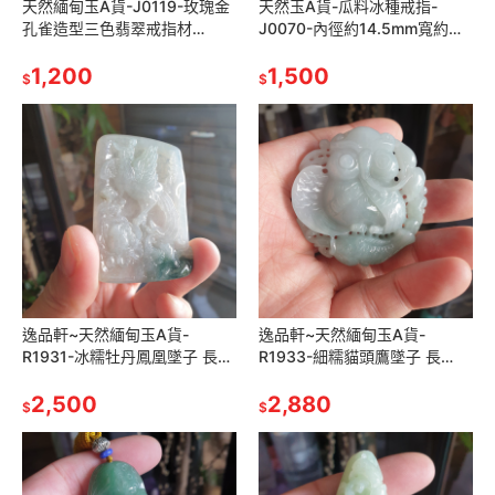
天然緬甸玉A貨-J0119-玫瑰金
天然玉A貨-瓜料冰種戒指-
孔雀造型三色翡翠戒指材
J0070-內徑約14.5mm寬約
質:925銀鍍玫瑰金、鋯石、翡
5mm厚約2.9mm🌟國際圍＃
翠🌟活動戒圍♥️優惠價1200元
1,200
7♥️特價1500元
1,500
$
$
逸品軒~天然緬甸玉A貨-
逸品軒~天然緬甸玉A貨-
R1931-冰糯牡丹鳳凰墜子 長
R1933-細糯貓頭鷹墜子 長
60.6mm寬43mm厚7mm 水頭
52mm寬50.2mm厚12.8mm
好，顏色漂亮。
2,500
水頭好，玉質細膩。雕工精細
2,880
$
$