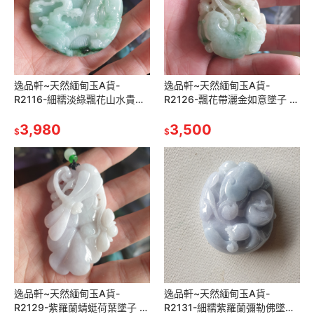
逸品軒~天然緬甸玉A貨-
逸品軒~天然緬甸玉A貨-
R2116-細糯淡綠飄花山水貴人
R2126-飄花帶灑金如意墜子 長
墜子 直徑56.8mm厚14.2mm
62mm寬40.2mm厚17.3mm 雙
顏色清爽漂亮，雕工立體。
3,980
面雕刻，主體為淡綠色，
3,500
$
$
逸品軒~天然緬甸玉A貨-
逸品軒~天然緬甸玉A貨-
R2129-紫羅蘭蜻蜓荷葉墜子 長
R2131-細糯紫羅蘭彌勒佛墜子