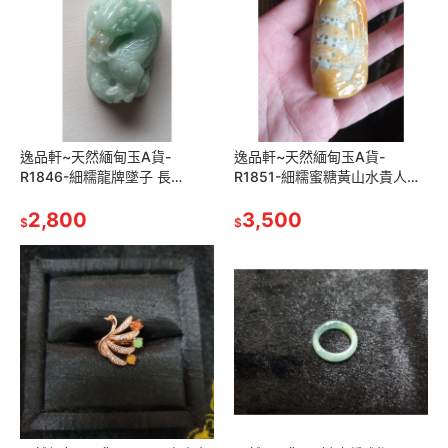
逸品軒~天然緬甸玉A貨-
逸品軒~天然緬甸玉A貨-
R1846-細糯龍牌墜子 長
R1851-細糯蜜糖黃山水貴人墜
63.2mm寬43.5mm厚22mm
子 長70.7mm寬34mm厚
青綠底色,雕工精細,料子大塊厚
2,800
17.8mm 水頭好、雕工精細，巧
3,500
$
$