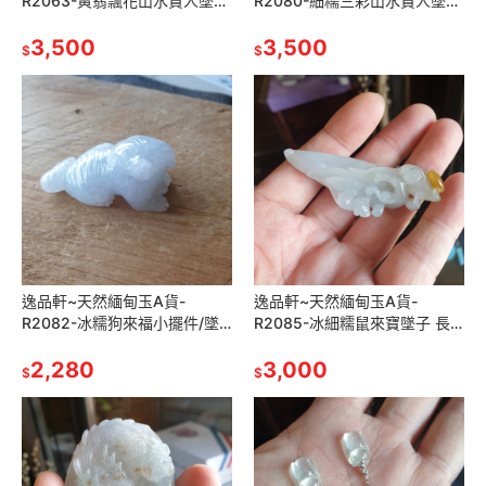
R2063-黃翡飄花山水貴人墜子
R2080-細糯三彩山水貴人墜子
長68.6mm寬31.1mm厚
長59.6mm寬42.3mm厚11mm
16.3mm 顏色濃郁，非常顯眼
3,500
水頭很好，雕工精細。
3,500
$
$
逸品軒~天然緬甸玉A貨-
逸品軒~天然緬甸玉A貨-
R2082-冰糯狗來福小擺件/墜
R2085-冰細糯鼠來寶墜子 長
子 長45.3mm寬23mm厚
63.8mm寬21.2mm厚15mm 雙
26.3mm 🌟🐕狗叫聲＂旺旺
2,280
面立體雕刻，雕工細心立體
3,000
$
$