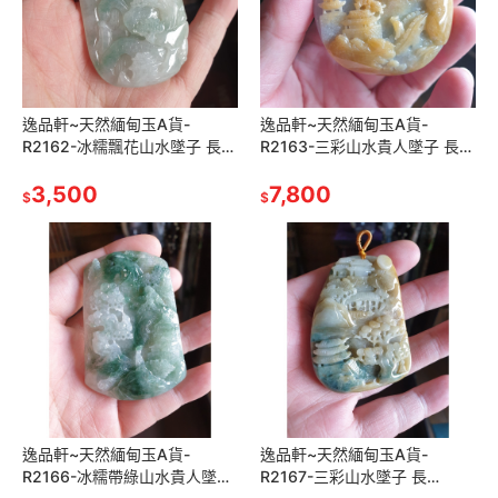
逸品軒~天然緬甸玉A貨-
逸品軒~天然緬甸玉A貨-
R2162-冰糯飄花山水墜子 長
R2163-三彩山水貴人墜子 長
69.3mm寬41mm厚9.9mm 料
62.5mm寬50.6mm厚15.9mm
子好、種水佳、料子細膩
3,500
紫羅蘭底色帶蜜糖黃翡
7,800
$
$
逸品軒~天然緬甸玉A貨-
逸品軒~天然緬甸玉A貨-
R2166-冰糯帶綠山水貴人墜子
R2167-三彩山水墜子 長