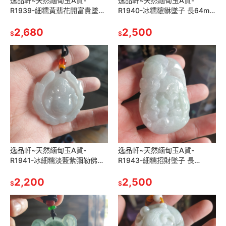
逸品軒~天然緬甸玉A貨-
逸品軒~天然緬甸玉A貨-
R1939-細糯黃翡花開富貴墜子
R1940-冰糯貔貅墜子 長64mm
長63mm寬37.5mm厚20.7mm
寬40.4mm厚11.5mm 造型特
水頭好，玉質細膩，顏色
2,680
別，立體雕工。
2,500
$
$
逸品軒~天然緬甸玉A貨-
逸品軒~天然緬甸玉A貨-
R1941-冰細糯淡藍紫彌勒佛墜
R1943-細糯招財墜子 長
子 長45.9mm寬46.3mm厚
57.5mm寬40.5mm厚14.5mm
6.8mm 種水好，雕刻精美
2,200
水頭好，玉質細膩。
2,500
$
$