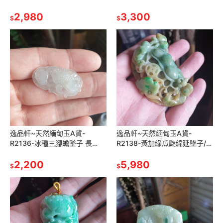
65mm寬39.9mm厚14.5mm
長54m寬45.8mm厚19.6mm
水頭好，玉質細膩。
2,980
玉質細膩，滿紫顏色漂亮
3,300
$
$
逸品軒~天然緬甸玉A貨-
逸品軒~天然緬甸玉A貨-
R2136-冰種三腳蟾墜子 長
R2138-黃加綠瓜瓞綿延墜子/手
31.9mm寬18.3mm厚5.7mm
把件 長70mm寬41.6mm厚
種水佳，水頭好
2,200
21.2mm 老件、老雕工。
5,980
$
$