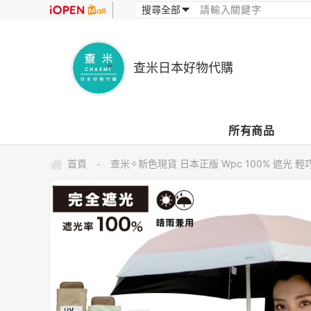
查米日本好物代購
所有商品
首頁
查米✧新色現貨 日本正版 Wpc 100% 遮光 輕
-