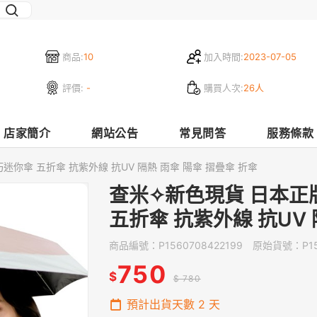
商品:
10
加入時間:
2023-07-05
評價:
-
購買人次:
26人
店家簡介
網站公告
常見問答
服務條款
巧迷你傘 五折傘 抗紫外線 抗UV 隔熱 雨傘 陽傘 摺疊傘 折傘
查米✧新色現貨 日本正版 
五折傘 抗紫外線 抗UV 
商品編號：
P1560708422199
原始貨號：
P1
750
$
$ 780
預計出貨天數
2
天