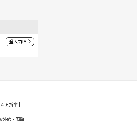
0
登入領取
% 五折傘 ▌
離紫外線、隔熱