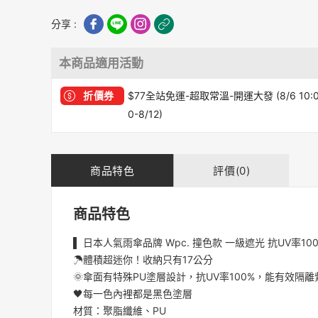
分享 :
本商品適用活動
折價券
$77全站免運-超取常溫-開運大發 (8/6 10:
0-8/12)
商品特色
評價(0)
商品特色
▌ 日本人氣雨傘品牌 Wpc. 撞色款 一級遮光 抗UV率100
☂體積超迷你！收納只有17公分
🌞傘面有特殊PU塗層設計，抗UV率100%，能有效隔
🖤每一色內裡都是黑色塗層
材質：聚脂纖維、PU