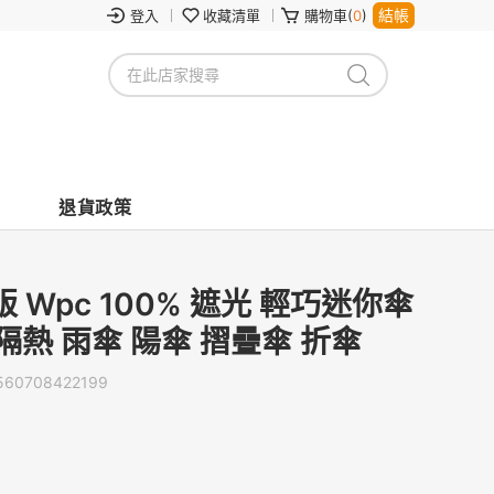
結帳
登入
收藏清單
購物車(
0
)
退貨政策
Wpc 100% 遮光 輕巧迷你傘
隔熱 雨傘 陽傘 摺疊傘 折傘
560708422199