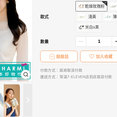
乾燥玫瑰粉
款式
淺黃
薄
米白x黑
數量
敲敲話
加入收藏
付款方式：
超商取貨付款
運送方式：
常溫7-ELEVEN店到店取貨付款