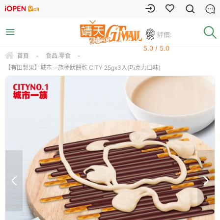
評價:
5.0 / 5.0
首頁
-
食品.零食
-
【有田製果】城市一族棒狀餅乾 CITY 25gx3入(巧克力口味)