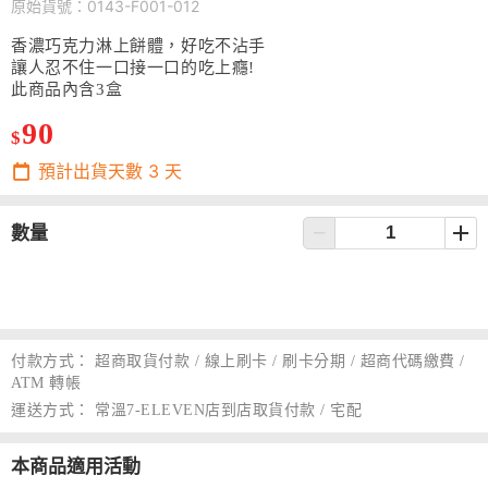
原始貨號：0143-F001-012
香濃巧克力淋上餅體，好吃不沾手
讓人忍不住一口接一口的吃上癮!
此商品內含3盒
90
$
預計出貨天數
3
天
數量
付款方式：
超商取貨付款 / 線上刷卡 / 刷卡分期 / 超商代碼繳費 /
ATM 轉帳
運送方式：
常溫7-ELEVEN店到店取貨付款 / 宅配
本商品適用活動