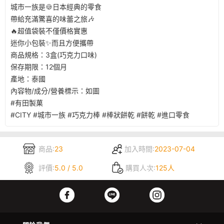
城市一族是🍪日本經典的零食
帶給充滿驚喜的味蕾之旅🎶
🔥超值袋裝不僅價格實惠
迷你小包裝✨而且方便攜帶
商品規格：3盒(巧克力口味)
保存期限：12個月
產地：泰國
內容物/成分/營養標示：如圖
#有田製菓
#CITY #城市一族 #巧克力棒 #棒狀餅乾 #餅乾 #進口零食
商品:
23
加入時間:
2023-07-04
評價:
5.0 / 5.0
購買人次:
125人