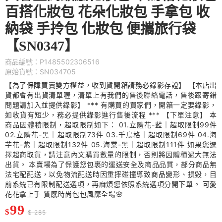
百搭化妝包 花朵化妝包 手拿包 收
納袋 手拎包 化妝包 便攜旅行袋
【SN0347】
商品編號：P1485502306516
原始貨號：SN034705
【為了保障買賣雙方權益，收到貨開箱請務必錄影存證】 【本店出
貨都會有出貨清單喔，清單上有我們的售後聯絡電話，售後跟寄錯
問題請加入並提供錄影】 *** 有購買的買家們，開箱一定要錄影，
如收貨有短少，務必提供錄影進行售後流程 *** 【下單注意】 本
商品因體積限制，超取限制如下： 01.立體花-藍｜超取限制99件
02.立體花-黑｜超取限制73件 03.千鳥格｜超取限制69件 04.海
芋花-紫｜超取限制132件 05.海棠-黑｜超取限制111件 如果您選
擇超商取貨，請注意內文購買數量的限制，否則將因體積過大無法
出貨。 本賣場為了保護您包裹的運送安全及商品品質，部分商品無
法宅配配送，以免物流配送時因重摔碰撞導致商品變形、損毀，目
前系統已有限制配送選項，再麻煩您依照系統選項分開下單。 可愛
花花拿上手 質感時尚包包風靡全場🌸
99
$
$ 285