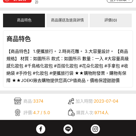
2)
商品特色
商品運送及退貨詳情
評價(0)
商品特色
【商品特色】 1.便攜旅行。 2.時尚花雕。 3.大容量設計。 【商品
規格】 材質：如圖所示 款式：如圖所示 數量：一入 #大容量高級
感化妝包 #千鳥格化妝包 #百搭化妝包 #花朵化妝包 #手拿包 #收
納袋 #手拎包 #化妝包 #便攜旅行袋 ★★購物附發票，購物有保
障 ★★JOEKI揪去購物提供您高CP值商品，價格保證甜甜價
商品:
3374
加入時間:
2023-07-04
評價:
4.7 / 5.0
購買人次:
9714人