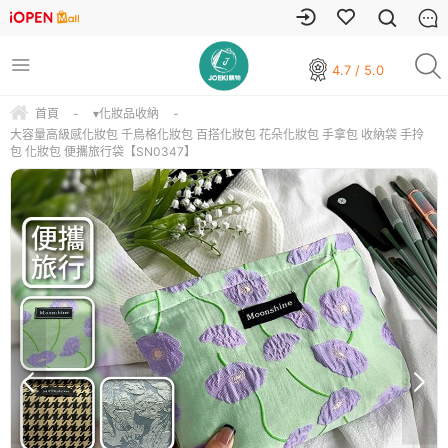
4.7 / 5.0
首頁
-
▾化妝品收納
-
大容量高級感化妝包 千鳥格化妝包 百搭化妝包 花朵化妝包 手拿包 收納袋 手拎
包 化妝包 便攜旅行袋【SN0347】