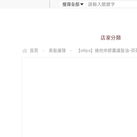
店家分類
首頁
美髮護理
【ellips】維他命膠囊護髮油-荷
-
-