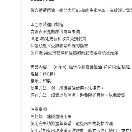
蘊含荷荷芭油，維他命原B5和維生素ACE，有效減少
印尼原裝進口製造
含珍貴罕見的摩洛哥堅果油
滲透,滋潤,更新和改善受損髮質
保護頭髮不受熱和紫外線的傷害
免沖洗 讓受損乾燥和粗糙的頭髮恢復滑順及光澤
商品內容：【ellips】維他命膠囊護髮油-荷荷芭油/桃紅
規格：(50顆)
產地：印尼
使用方法：與一般護髮油使用方法相同。
保存方法：請置於陰涼處，避免陽光直射，以免變質
注意事項：
開封後，建議盡速用畢
使用完畢請將盒蓋蓋緊，避免內容物乾枯溢漏
使用時如有出現皮膚刺激現象，應立即停止使用，並立