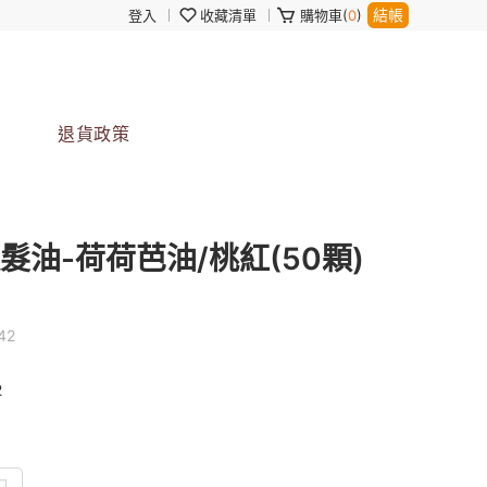
結帳
登入
收藏清單
購物車(
0
)
退貨政策
護髮油-荷荷芭油/桃紅(50顆)
42
2