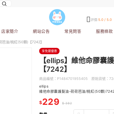
評價:
5.0 / 5.0
店家簡介
網站公告
常見問答
服務條款
荷芭油/桃紅(50顆)【7242】
享免運優惠
【ellips】維他命膠囊
【7242】
商品編號：
P1484701955405
原始貨號：
72
ellips
維他命膠囊護髮油-荷荷芭油/桃紅(50顆)724
229
$
$ 382