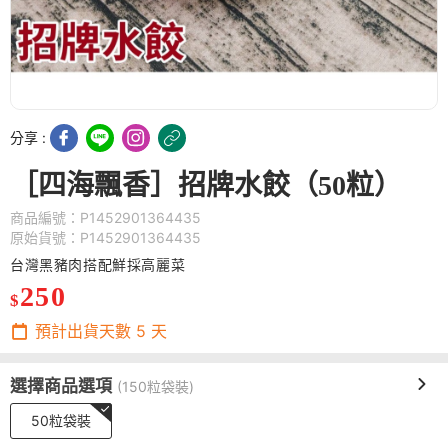
分享 :
［四海飄香］招牌水餃（50粒）
商品編號：P1452901364435
原始貨號：P1452901364435
台灣黑豬肉搭配鮮採高麗菜
250
$
預計出貨天數
5
天
選擇商品選項
(150粒袋裝)
50粒袋裝