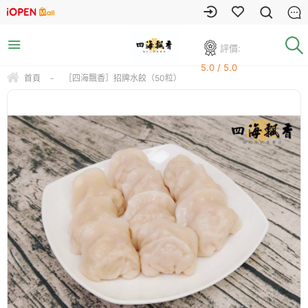
評價:
5.0 / 5.0
首頁
-
［四海飄香］招牌水餃（50粒）