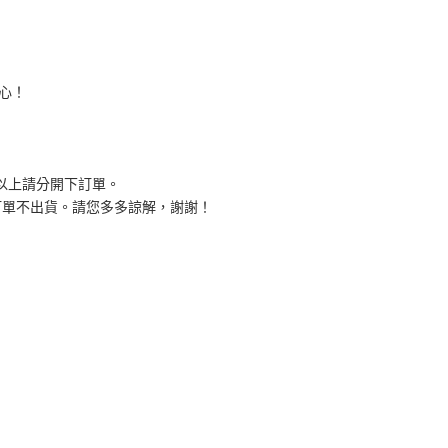
心！
組以上請分開下訂單。
訂單不出貨。請您多多諒解，謝謝！