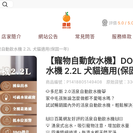
評價:
5.0 / 5.
店家簡介
網站公告
常見問答
服務條款
自動飲水機 2.2L 犬貓適用(保固一年)
【寵物自動飲水機】DOG
水機 2.2L 犬貓適用(保
商品編號：
P1418805149408
原始貨號：
33
🐶多尼斯 2.0活泉自動飲水機😸
家中毛孩無論怎麼做都不愛喝水嗎？
試試暢銷國內外的活泉自動飲水機，輕鬆解決
🙌🏻百萬網友好評的活泉自動飲水機🙌🏻
💡 湧泉式出水，吸引寵物注意，增加飲水量
💡 四重精細過濾，每滴水都天然潔淨