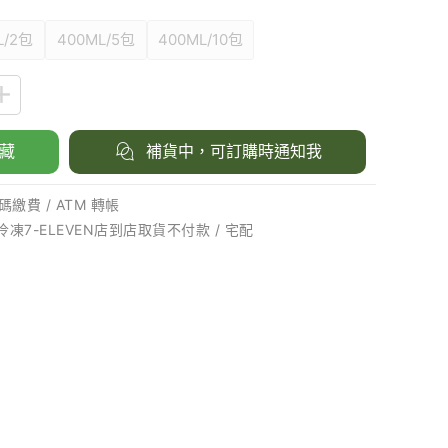
L/2包
400ML/5包
400ML/10包
藏
補貨中，可訂購時通知我
繳費 / ATM 轉帳
 冷凍7-ELEVEN店到店取貨不付款 / 宅配