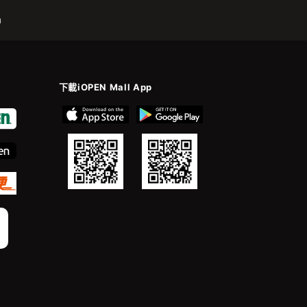
m
下載iOPEN Mall App