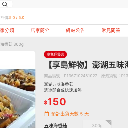
評價:
5.0 / 5.0
家分類
店家簡介
網站公告
常見問答
香菇 300g
享免運優惠
【享島鮮物】澎湖五味海
商品編號：
P1367102481027
原始貨號：
P1
澎湖五味
海香菇
退冰即食或快速加熱
150
$
預計出貨天數
5
天
五味海香菇
300g