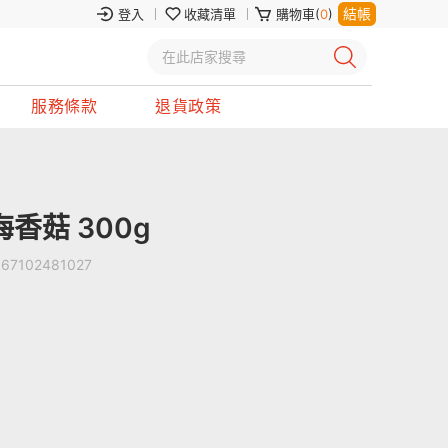
結帳
登入
收藏清單
購物車(
0
)
服務條款
退貨政策
香菇 300g
367102481027