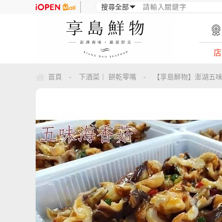
店
首頁
下酒菜｜ 餅乾零嘴
【享島鮮物】澎湖五味海
-
-