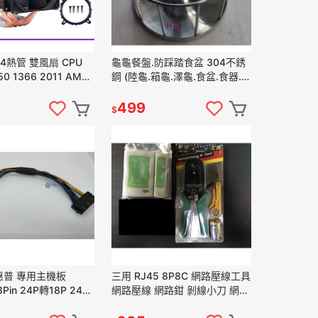
4熱管 雙風扇 CPU
龜龜餐盤.防踩踏食盆 304不銹
0 1366 2011 AM2
鋼 (陸龜.箱龜.澤龜.食盆.食器.水
 FM2
盆) 圓型
499
$
 惠普 專用主機板
三用 RJ45 8P8C 網路壓線工具
8Pin 24P轉18P 24針
網路壓線 網路鉗 剝線小刀 網路
源轉接線(款1)
線測試器+9V電池