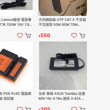
競筆
大同網路線 UTP CAT.5 不含箱
7.7A 150W 19V 7.9A
不含接頭 50M 60M 70M
壓器工作站
100M
550
$
 POE RJ45 電腦網
全新 華碩 ASUS Toshiba 技嘉
線 測試器
MSI 19v 4.74a 通用 3.42A 電
源 變壓器
205
$