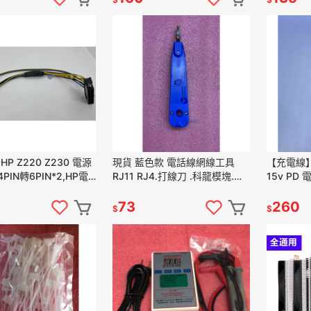
 Z220 Z230 電源
現貨 藍色款 電話線網線工具
【充電線】微
PIN轉6PIN*2,HP電
RJ11 RJ4.打線刀 .科龍模塊.打
15v PD 電
用
線鉗.網絡打線.打線槍. 壓資訊
4 5 6 7
插座 網路插座
73
260
$
$