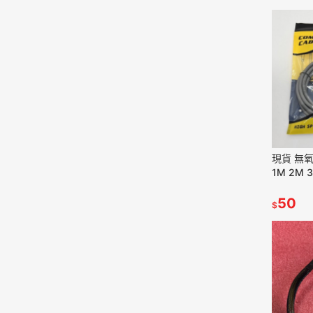
現貨 無氧銅 ca
1M 2M 
50
$