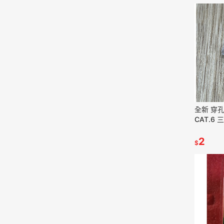
全新 穿孔式
CAT.6
頭 網路
2
$