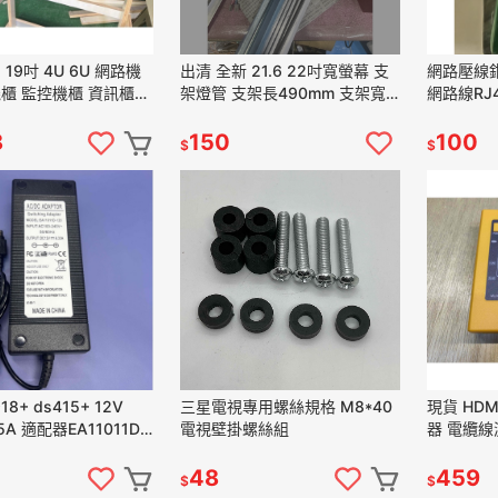
 4U 6U 網路機
出清 全新 21.6 22吋寬螢幕 支
網路壓線鉗
機櫃 監控機櫃 資訊櫃
架燈管 支架長490mm 支架寬
網路線RJ45
7mm (1組)
8
150
100
$
$
18+ ds415+ 12V
三星電視專用螺絲規格 M8*40
現貨 HDM
.5A 適配器EA11011D-
電視壁掛螺絲組
器 電纜
口四針電源
48
459
$
$