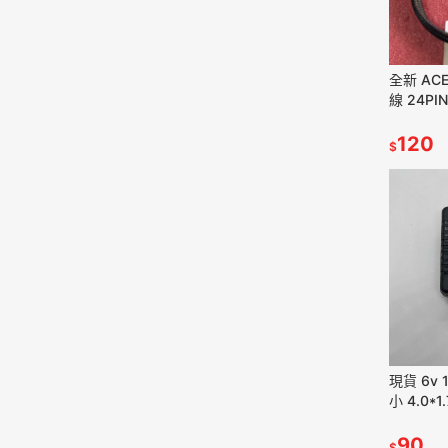
全新 AC
線 24PIN
AM 主機
120
$
現貨 6v 1A 電源 變壓器 接口大
小 4.0*
意好規格
90
$