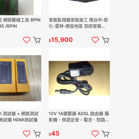
 網路壓線工具 8PIN
安裝監視器安裝施工 限台中-彰
 /6PIN
化-雲林-南投地區 到府安裝
DVR主機錄影機1080P監控4路
8路16路監視器
15,900
$
I 測試器 + 網路測試
12V 1A變壓器 ADSL 路由器 攝
線測試儀 HDMI測試儀
影機，保證足安，電流、短路、
穩壓保護
45
$