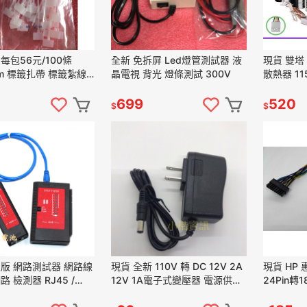
每包56元/100條
全新 免拆屏 Led燈管測試器 液
現貨 雙塔 
mm 標籤扎帶 標籤紮線
晶電視 背光 燈條測試 300V
散熱器 115
束帶 標籤 束帶 紮線
AM3 FM1
699
520
$
$
級版 網路測試器 網路線
現貨 全新 110V 轉 DC 12V 2A
現貨 HP
路 檢測器 RJ45 /
12V 1A電子式變壓器 電源供應
24Pin轉1
使用三號電池
器 LED電源 DC 12V 2A
轉18針 電