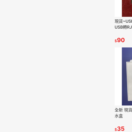
現貨~U
USB轉R
90
$
全新 現貨 監控 監視器 戶外
水盒
35
$