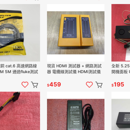
t.6 高速網路線
現貨 HDMI 測試器 + 網路測試
全新 5.
3M 5M 通過fluke測試
器 電纜線測試儀 HDMI測試儀
開機面板 U
開關(黑色
459
195
$
$