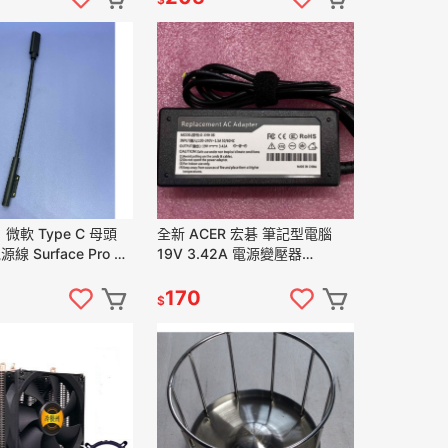
軟 Type C 母頭
全新 ACER 宏碁 筆記型電腦
源線 Surface Pro 3
19V 3.42A 電源變壓器
5.5MM*1.7mm
170
$