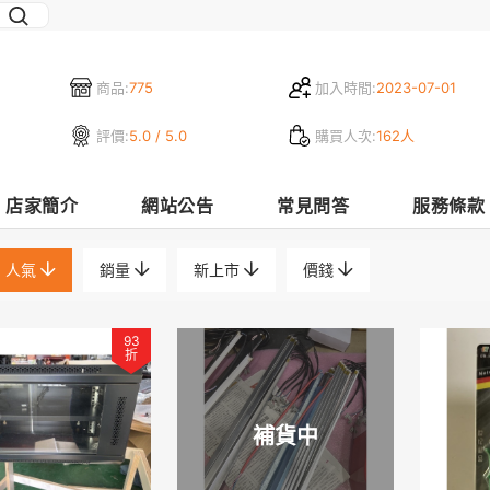
商品:
775
加入時間:
2023-07-01
評價:
5.0 / 5.0
購買人次:
162人
店家簡介
網站公告
常見問答
服務條款
人氣
銷量
新上市
價錢
93
折
補貨中