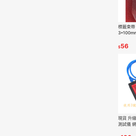
標籤束帶 
3*100
帶 網路線
帶
56
$
現貨 升
測試儀 網
RJ11~