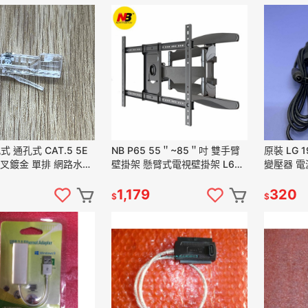
 通孔式 CAT.5 5E
NB P65 55＂~85＂吋 雙手臂
原裝 LG 
 三叉鍍金 單排 網路水晶
壁掛架 懸臂式電視壁掛架 L600
變壓器 電源
接頭 網線水晶頭
升級款
1650-64
1,179
320
$
$