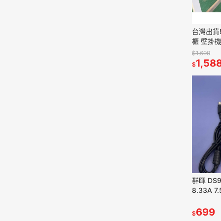
台灣出貨! 19吋
櫃 壁掛
弱電箱
$1,699
1,58
$
群暉 DS9
8.33A 7
120 圓
699
$