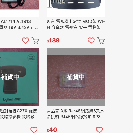
AL1714 AL1913
現貨 電視機上盒架 MOD架 WI-
壓器 19V 3.42A 可代
FI 分享器 電視盒 架子 置物架
2.61A
189
$
補貨中
補貨中
 密封羅技C270 羅技
高品質 A級 RJ-45網路線3叉水
HD 網路攝影機 網路教學
晶接頭 RJ45網路線接頭 8P8C
設備 攝像頭 電子產品
網路水晶頭特賣 20PCS
40
$