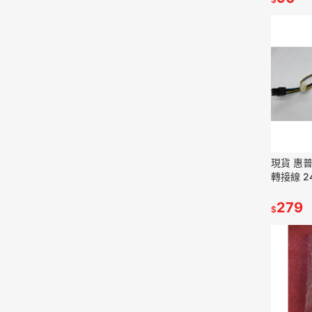
現貨 惠普HP
轉接線 24
源主機板
279
$