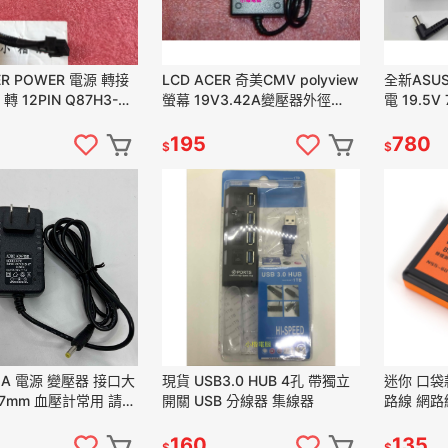
ER POWER 電源 轉接
LCD ACER 奇美CMV polyview
全新ASUS Lenovo聯想 電
 轉 12PIN Q87H3-
螢幕 19V3.42A變壓器外徑
電 19.5V 
板
6.3mm*3.0mm
7.1A 變
195
780
$
$
現貨 USB3.0 HUB 4孔 帶獨立
迷你 口袋款
1.7mm 血壓計常用 請注
開關 USB 分線器 集線器
路線 網路
大小!!款二
160
135
$
$