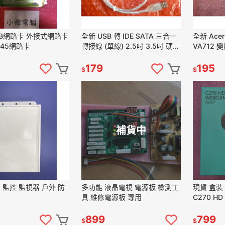
SB網路卡 外接式網路卡
全新 USB 轉 IDE SATA 三合一
全新 Acer 
J45網路卡
轉接線 (單線) 2.5吋 3.5吋 硬碟
VA712 變
轉接
替3.16A和
179
195
$
$
補貨中
 防
多功能 液晶電視 電源板 檢測工
現貨 盒裝
具 維修電源板 專用
C270 
視訊/監控
899
799
$
$