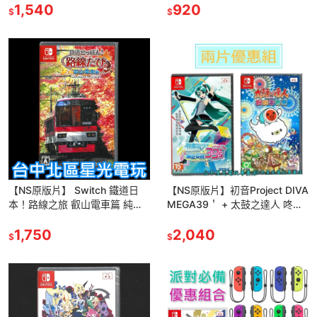
1,540
920
$
$
【NS原版片】 Switch 鐵道日
【NS原版片】初音Project DIVA
本！路線之旅 叡山電車篇 純日
MEGA39＇ + 太鼓之達人 咚咚
版全新品【台中星光電玩】
雷音祭 太鼓達人【爆殺優惠】中
1,750
文版全新品
2,040
$
$