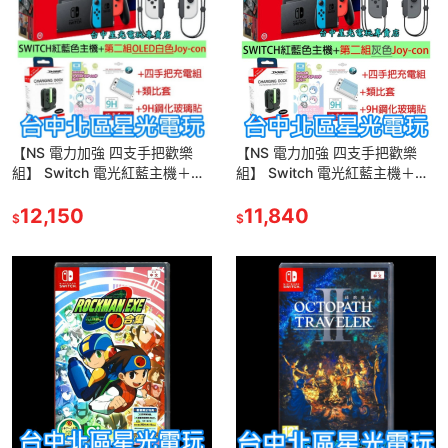
【NS 電力加強 四支手把歡樂
【NS 電力加強 四支手把歡樂
組】 Switch 電光紅藍主機＋第
組】 Switch 電光紅藍主機＋第
二組白色手把＋類比套＋玻璃貼
二組灰色手把＋類比套＋玻璃貼
【台灣公司貨】台中星光電玩
12,150
【台灣公司貨】台中星光電玩
11,840
$
$