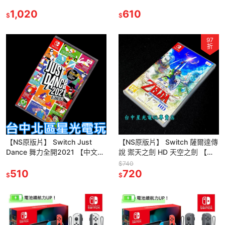
品【台中星光電玩】
新品 【台中星光電玩】
1,020
610
$
$
97
折
【NS原版片】 Switch Just
【NS原版片】 Switch 薩爾達傳
Dance 舞力全開2021 【中文版
說 禦天之劍 HD 天空之劍 【中
中古二手商品】台中星光電玩
文版 中古二手商品】台中星光電
$740
510
玩
720
$
$