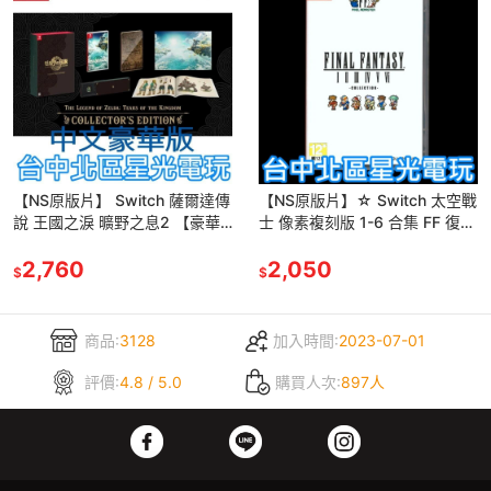
【NS原版片】 Switch 薩爾達傳
【NS原版片】☆ Switch 太空戰
說 王國之淚 曠野之息2 【豪華
士 像素複刻版 1-6 合集 FF 復刻
版 限定版】中文版全新品【星
☆中文版全新品【台中星光電
光】
2,760
玩】
2,050
$
$
商品:
3128
加入時間:
2023-07-01
評價:
4.8 / 5.0
購買人次:
897人