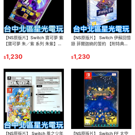
【NS原版片】Switch 寶可夢 紫
【NS原版片】 Switch 伊蘇回憶
【寶可夢 朱／紫 系列 朱紫】
錄 菲爾迦納的誓約 【附特典音
【中文版 中古二手商品】台中星
樂CD】中文版全新品【台中星
光電玩
1,230
光電玩】
1,230
$
$
【NS原版片】 Switch 風之少年
【NS原版片】 Switch FF 太空