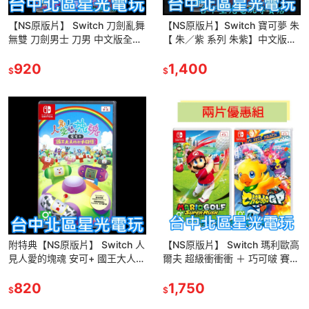
【NS原版片】 Switch 刀劍亂舞
【NS原版片】Switch 寶可夢 朱
無雙 刀劍男士 刀男 中文版全新
【 朱／紫 系列 朱紫】中文版全
品【台中星光電玩】
新品【台中星光】
920
1,400
$
$
附特典【NS原版片】 Switch 人
【NS原版片】 Switch 瑪利歐高
見人愛的塊魂 安可+ 國王大人的
爾夫 超級衝衝衝 ＋ 巧可啵 賽車
小小回憶 中文版全新品【台中星
爆殺優惠 中文版全新品 【台中
光電玩】
820
星光電玩】
1,750
$
$