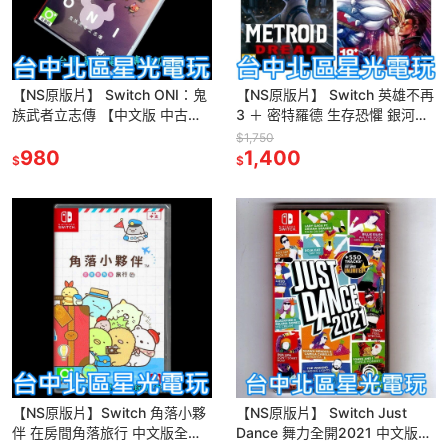
【NS原版片】 Switch ONI：鬼
【NS原版片】 Switch 英雄不再
族武者立志傳 【中文版 中古二
3 ＋ 密特羅德 生存恐懼 銀河戰
手商品】台中星光
士 爆殺優惠 中文版全新品 【台
$1,750
980
中星光電玩】
1,400
$
$
【NS原版片】Switch 角落小夥
【NS原版片】 Switch Just
伴 在房間角落旅行 中文版全新
Dance 舞力全開2021 中文版全