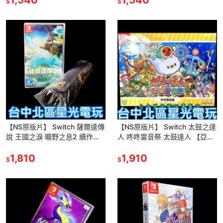
$
$
【NS原版片】 Switch 薩爾達傳
【NS原版片】 Switch 太鼓之達
說 王國之淚 曠野之息2 續作
人 咚咚雷音祭 太鼓達人 【亞洲
【附特典多功能桌墊】中文版全
限定版】中文版全新品【台中星
新品【台中星光電玩】
1,810
光電玩】
1,910
$
$