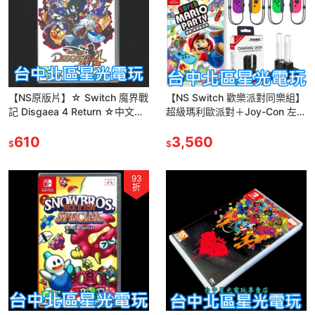
【NS原版片】☆ Switch 魔界戰
【NS Switch 歡樂派對同樂組】
記 Disgaea 4 Return ☆中文版
超級瑪利歐派對＋Joy-Con 左右
全新品【台中星光電玩】
手控制器＋手把充電座 【台中星
610
光電玩】
3,560
$
$
93
折