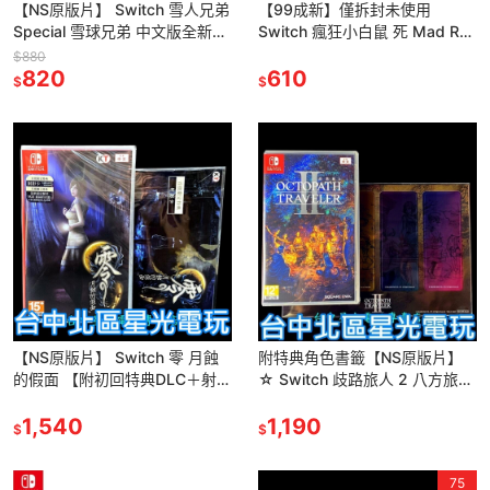
【NS原版片】 Switch 雪人兄弟
【99成新】僅拆封未使用
Special 雪球兄弟 中文版全新品
Switch 瘋狂小白鼠 死 Mad Rat
【台中星光電玩】
Dead 【中文版 中古二手商品】
$880
820
610
$
$
【NS原版片】 Switch 零 月蝕
附特典角色書籤【NS原版片】
的假面 【附初回特典DLC＋射影
☆ Switch 歧路旅人 2 八方旅人
卡】中文版全新品【台中星光電
☆中文版全新品【台中星光電
玩】
1,540
玩】
1,190
$
$
75