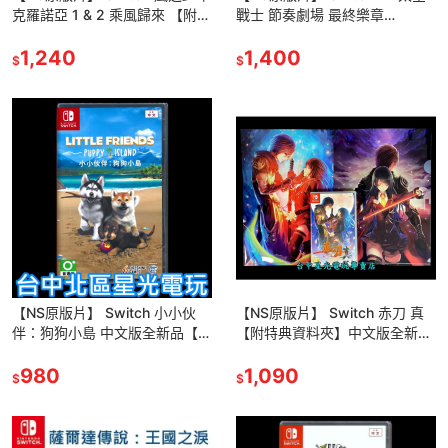
克羅諾亞 1 & 2 乘風歸來 【附特
戰士 節奏劇場 最終樂章
典數位原聲帶】中文版全新品
TheatRhythm 中文版全新品
【台中星光】
1,240
【台中星光電玩】
1,400
$
$
【NS原版片】 Switch 小小伙
【NS原版片】 Switch 赤刀 真
伴：狗狗小島 中文版全新品【台
【附特典資料夾】中文版全新品
中星光電玩】
【台中星光電玩】
980
1,090
$
$