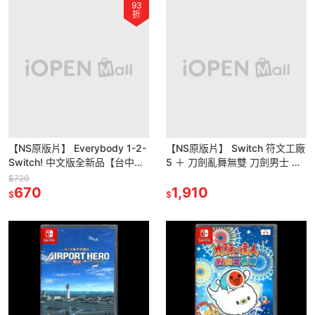
93
折
【NS原版片】 Everybody 1-2-
【NS原版片】 Switch 符文工廠
Switch! 中文版全新品【台中星
5 ＋ 刀劍亂舞無雙 刀劍男士 爆
光電玩】
殺優惠 中文版全新品 【台中星
$720
670
光電玩】
1,910
$
$