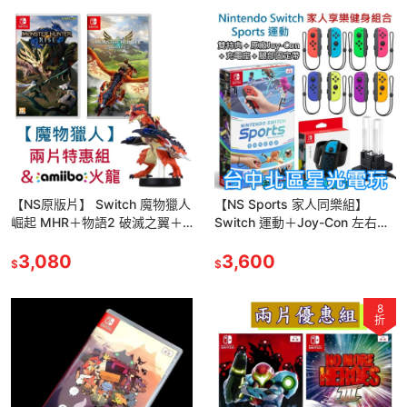
【NS原版片】 Switch 魔物獵人
【NS Sports 家人同樂組】
崛起 MHR＋物語2 破滅之翼＋
Switch 運動＋Joy-Con 左右手
amiibo 火龍 中文版全新品【台
控制器＋手把充電座＋腿部綁帶
中星光電玩】
3,080
【台中星光電玩】
3,600
$
$
8
折