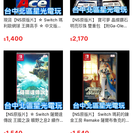
現貨【NS原版片】☆ Switch 瑪
【NS原版片】 寶可夢 晶燦鑽石
利歐網球 王牌高手 ☆ 中文版全
明亮珍珠 雙重包 【附Ga-Ole卡
新品【台中星光電玩】
匣＋封入特典】中文版全新品
1,400
【台中星光電玩】
2,170
$
$
【NS原版片】☆ Switch 薩爾達
【NS原版片】 Switch 瑪莉的鍊
傳說 王國之淚 曠野之息2 續作
金工房 Remake 薩爾布魯克的
☆中文版全新品【台中星光電
鍊金術士 中文版全新品【台中星
玩】
1,540
光電玩】
1,540