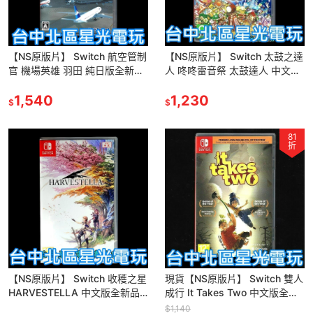
【NS原版片】 Switch 航空管制
【NS原版片】 Switch 太鼓之達
官 機場英雄 羽田 純日版全新品
人 咚咚雷音祭 太鼓達人 中文版
【台中星光電玩】
全新品【台中星光電玩】
1,540
1,230
$
$
81
折
【NS原版片】 Switch 收穫之星
現貨【NS原版片】 Switch 雙人
HARVESTELLA 中文版全新品
成行 It Takes Two 中文版全新
【台中星光電玩】
品【台中星光電玩】
$1,140