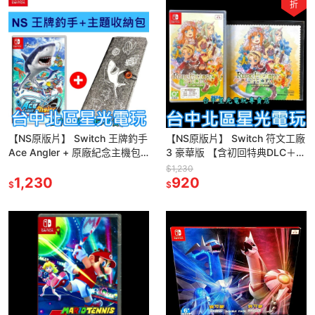
折
【NS原版片】 Switch 王牌釣手
【NS原版片】 Switch 符文工廠
Ace Angler + 原廠紀念主機包
3 豪華版 【含初回特典DLC＋擦
中文版全新品【台中星光電玩】
拭布】中文版全新品【台中星光
$1,230
1,230
電玩】
920
$
$