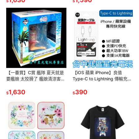
$
$
【一番賞】C賞 艦隊 夏天就是
【iOS 蘋果 iPhone】良值
要艦娘 太狡猾了 艦娘清涼害羞
Type-C to Lightning 傳輸充電
的夏天 Maestrale改 西北風改
線 快充 3A 18W【長度1M】
模型【台中星光電玩】
1,630
390
$
$