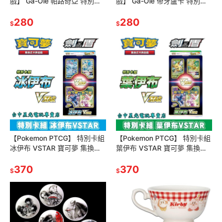
戲】 Ga-Ole 帕路奇亞 特別活
戲】 Ga-Ole 帝牙盧卡 特別活
動卡匣 寶可夢 機台遊戲 鑽石
動卡匣 寶可夢 機台遊戲 鑽石
珍珠 【星光】
280
珍珠【星光】
280
$
$
【Pokemon PTCG】 特別卡組
【Pokemon PTCG】 特別卡組
冰伊布 VSTAR 寶可夢 集換式
葉伊布 VSTAR 寶可夢 集換式
卡牌遊戲 劍&盾 【台中星光電
卡牌遊戲 劍&盾 【台中星光電
玩】
370
玩】
370
$
$