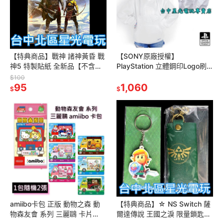
【特典商品】戰神 諸神黃昏 戰
【SONY原廠授權】
神5 特製貼紙 全新品【不含遊
PlayStation 立體鋼印Logo刷
戲軟體】台中星光電玩
毛口袋連帽T 白色上衣 長袖 大
$100
95
學T 【特典商品】台中星光
1,060
$
$
amiibo卡包 正版 動物之森 動
【特典商品】☆ NS Switch 薩
物森友會 系列 三麗鷗 卡片
爾達傳說 王國之淚 限量鎖匙包