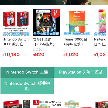
52
折
含特典 現貨
iTunes 3000點
Nintendo Switch
現貨【N
【PS5原版片】
Apple 點數卡 日
日本 任天堂 點數
片】☆ Sw
☆ 龍族教義2
本 App store 儲
卡 3000點 儲值
級瑪利歐
$1,750
$1,400
Dragon Dogma
920
值卡 實體卡 可線
1,020
卡 實體卡 可線上
1,020
奇 ☆ 
1,33
$
$
$
$
2 ☆ 中文版全新
上發卡 【台中星
發卡【台中星光
品【台中
品【台中星光電
光電玩】
電玩】
玩】
玩】
Nintendo Switch 主機
PlayStation 5 熱門遊戲
Nintendo Switch 經典遊
戲
7
79
折
折