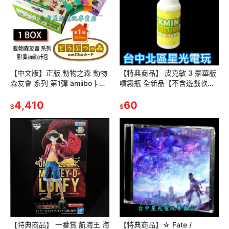
【中文版】正版 動物之森 動物
【特典商品】 皮克敏 3 豪華版
森友會 系列 第1彈 amiibo卡包
噴霧瓶 全新品【不含遊戲軟
卡片 第一彈 【一盒50包】台中
體】台中星光電玩
星光電玩
4,410
60
$
$
【特典商品】 一番賞 航海王 海
【特典商品】☆ Fate /