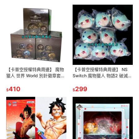
【卡普空授權特典周邊】 魔物
【卡普空授權特典周邊】 NS
獵人 世界 World 別針徽章套組
Switch 魔物獵人 物語2 破滅之
限量款 八款一組 【全新品】台
翼 艾娜 鑰匙圈 吊飾 娃娃 玩偶
中星光電玩
410
【台中星光電玩】
299
$
$