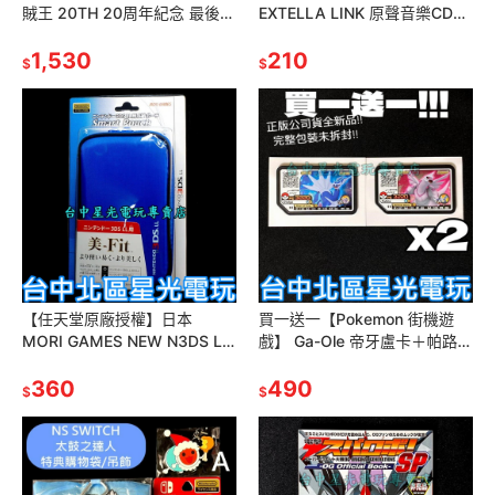
賊王 20TH 20周年紀念 最後賞
EXTELLA LINK 原聲音樂CD
魯夫公仔模型 【代理版全新
☆全新品【收錄曲目26首】台
品】台中星光電玩
1,530
中星光電玩
210
$
$
【任天堂原廠授權】日本
買一送一【Pokemon 街機遊
MORI GAMES NEW N3DS LL
戲】 Ga-Ole 帝牙盧卡＋帕路奇
SMART POUCH 主機包【台中
亞 特別活動卡匣 寶可夢 機台遊
星光電玩】
360
戲 鑽石珍珠【星光】
490
$
$