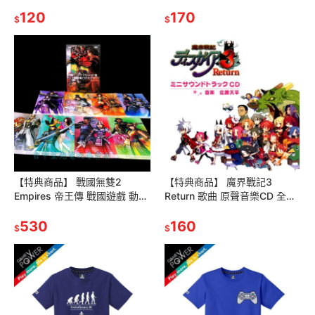
【一包2張】台中星光電玩
＋織夢島 林克 鑰匙圈 ☆全新
120
品【不含遊戲】台中星光
170
$
$
【特典商品】 戰國無雙2
【特典商品】 魔界戰記3
Empires 帝王傳 戰國遊戲 動畫
Return 歌曲 原聲音樂CD 全新
集DVD ＋ 戰國大名藝術卡 中
品【台中星光電玩
古二手商品 台中星光電玩
530
160
$
$