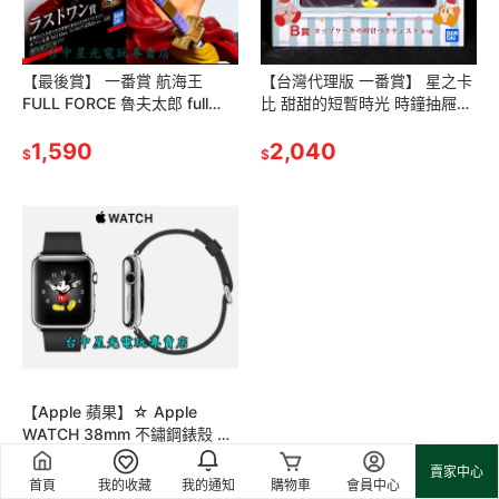
【最後賞】 一番賞 航海王
【台灣代理版 一番賞】 星之卡
FULL FORCE 魯夫太郎 full
比 甜甜的短暫時光 時鐘抽屜收
blow 模型 武裝色ver. 【台中星
納盒 B賞【交換禮物 生日禮
光電玩】
1,590
物】台中星光電玩
2,040
$
$
【Apple 蘋果】☆ Apple
WATCH 38mm 不鏽鋼錶殼 黑
色經典扣式錶帶 ☆【現貨供
賣家中心
應】台中星光電玩
11,730
$
首頁
我的收藏
我的通知
購物車
會員中心