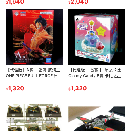
【生日 交換禮物】台中星光
1,640
玩】
2,040
$
$
【代理版】A賞 一番賞 航海王
【代理版 一番賞 】 星之卡比
ONE PIECE FULL FORCE 魯夫
Cloudy Candy B賞 卡比之星
公仔 模型【生日禮物 交換禮
交換禮物 生日禮物 聖誕禮物
物】星光電玩
1,320
【台中星光電玩】
1,320
$
$