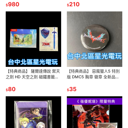
980
210
$
$
【特典商品】 薩爾達傳說 禦天
【特典商品】 惡魔獵人5 特別
之劍 HD 天空之劍 磁鐵書籤
版 DMC5 胸章 徽章 全新品
+磁貼【不含遊戲】全新品
【不含遊戲軟體】台中星光電
【台中星光電玩】
80
玩
35
$
$