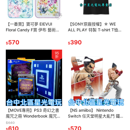
【一番賞】寶可夢 EIEVUI
【SONY原廠授權】☆ WE
Floral Candy F賞 伊布 藝術手
ALL PLAY 特製 T-shirt T恤
帕 小毛巾 4款一組【禮物】台
☆【台中星光電玩】
中星光電玩
570
390
$
$
95
折
【MOVE專用】PS3 奇幻之書
【NS amiibo】 Nintendo
魔咒之冊 Wonderbook 魔咒之
Switch 任天堂明星大亂鬥 鐵拳
書 中文版全新品【JK羅琳】台
系列 三島一八 一八 【台中星光
$640
中星光電玩
610
電玩】
570
$
$