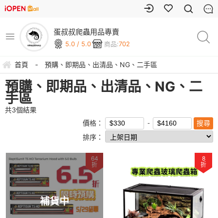
蛋叔叔爬蟲用品專賣
5.0 / 5.0
商品:
702
首頁
-
預購、即期品、出清品、NG、二手區
預購、即期品、出清品、NG、二
手區
共
3
個結果
價格：
排序：
64
8
折
折
補貨中