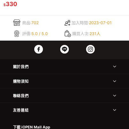
酸/陸龜花卉/南極蝦
330
$
商品:
702
加入時間:
2023-07-01
評價:
5.0 / 5.0
購買人次:
231人
關於我們
購物須知
聯絡我們
友善連結
下載 iOPEN Mall App