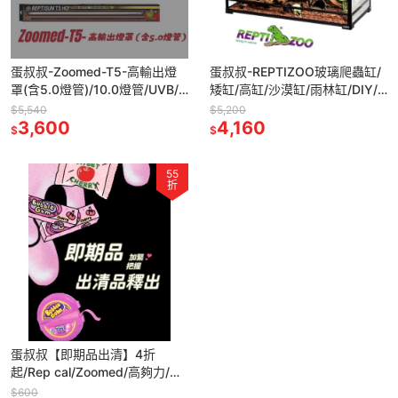
蛋叔叔-Zoomed-T5-高輸出燈
蛋叔叔-REPTIZOO玻璃爬蟲缸/
罩(含5.0燈管)/10.0燈管/UVB/
矮缸/高缸/沙漠缸/雨林缸/DIY/
紫外線/補鈣燈/曬背燈
可堆疊/爬蟲箱/寵物箱/爬缸/造
$5,540
$5,200
3,600
景缸
4,160
$
$
55
折
蛋叔叔【即期品出清】4折
起/Rep cal/Zoomed/高夠力/兩
爬專科/爬蟲維生素礦物質胺基
$600