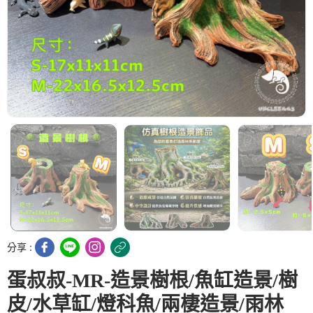
分享 :
蛋叔叔-MR-造景樹根/魚缸造景/樹
皮/水草缸/燈科魚/兩棲造景/雨林