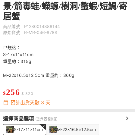
景/箭毒蛙/蠑螈/樹洞/螯蝦/短鯛/寄
居蟹
商品編號：P1280014888144
原始貨號：R-MR-046-878S
📑規格：
S-17x11x11cm
重量約：315g
M-22x16.5x12.5cm 重量約：360g
256
$
$ 320
預計出貨天數
3
天
選擇商品選項
(2造景樹根)
S-17x11x11cm
M-22x16.5x12.5cm