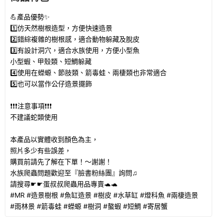
💪產品優勢✨
1️⃣仿天然樹根造型，方便快速造景
2️⃣錯綜複雜的樹根感，適合動物躲藏及脫皮
3️⃣有設計洞穴，適合水族使用，方便小型魚
小型蝦、甲殼類、短鯛躲藏
4️⃣使用在蠑螈、節肢類、箭毒蛙、兩棲類也非常適合
5️⃣也可以當作公仔造景擺飾
❗❗❗注意事項❗❗❗
不建議蛇類使用
本產品以實體收到顏色為主，
照片多少有些誤差，
購買前請先了解在下單！～謝謝！
水族爬蟲問題歡迎至『臉書粉絲團』詢問♫
請搜尋☛☛蛋叔叔爬蟲用品專賣🐢🐢
#MR #造景樹根 #魚缸造景 #樹皮 #水草缸 #燈科魚 #兩棲造景
#雨林景 #箭毒蛙 #蠑螈 #樹洞 #螯蝦 #短鯛 #寄居蟹