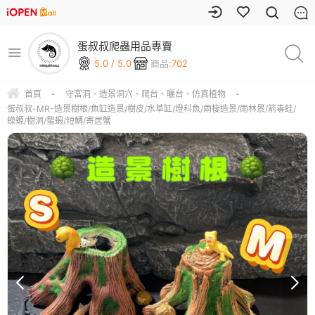
蛋叔叔爬蟲用品專賣
5.0 / 5.0
商品:
702
首頁
-
守宮洞、造景洞穴、爬台、曬台、仿真植物
-
蛋叔叔-MR-造景樹根/魚缸造景/樹皮/水草缸/燈科魚/兩棲造景/雨林景/箭毒蛙/
蠑螈/樹洞/螯蝦/短鯛/寄居蟹