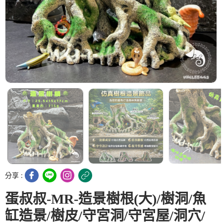
分享 :
蛋叔叔-MR-造景樹根(大)/樹洞/魚
缸造景/樹皮/守宮洞/守宮屋/洞穴/