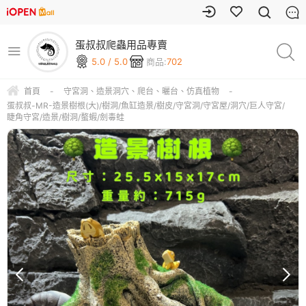
蛋叔叔爬蟲用品專賣
5.0 / 5.0
商品:
702
首頁
-
守宮洞、造景洞穴、爬台、曬台、仿真植物
-
蛋叔叔-MR-造景樹根(大)/樹洞/魚缸造景/樹皮/守宮洞/守宮屋/洞穴/巨人守宮/
睫角守宮/造景/樹洞/螯蝦/劍毒蛙