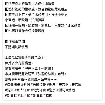
1️⃣仿天然樹根造型，方便快速造景
2️⃣錯綜複雜的樹根感，適合動物躲藏及脫皮
3️⃣有設計洞穴，適合水族使用，方便小型魚
小型蝦、甲殼類、短鯛躲藏
4️⃣使用在蠑螈、節肢類、箭毒蛙、兩棲類也非常適合
5️⃣也可以當作公仔造景擺飾
❗❗❗注意事項❗❗❗
不建議蛇類使用
本產品以實體收到顏色為主，
照片多少有些誤差，
購買前請先了解在下單！～謝謝！
水族爬蟲問題歡迎至『臉書粉絲團』詢問♫
請搜尋☛☛蛋叔叔爬蟲用品專賣🐢🐢
#造景樹根 #樹洞 #魚缸造景 #樹皮 #守宮洞 #守宮屋
#洞穴 #巨人守宮 #睫角守宮 #造景 #樹洞 #螯蝦
#劍毒蛙 #玉米蛇 #劍毒蛙 #蠑螈