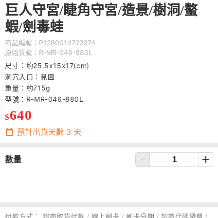
巨人守宮/睫角守宮/造景/樹洞/螯
蝦/劍毒蛙
商品編號：P1280014722974
原始貨號：R-MR-046-880L
尺寸：約25.5x15x17(cm)
洞穴入口：見圖
重量：約715g
型號：R-MR-046-880L
640
$
預計出貨天數
3
天
數量
付款方式：
超商取貨付款 / 線上刷卡 / 刷卡分期 / 超商代碼繳費 /