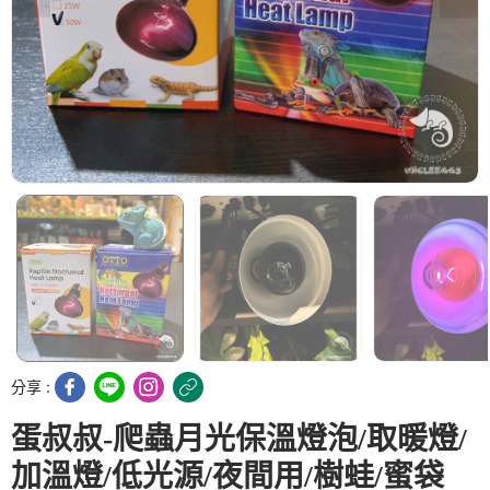
分享 :
蛋叔叔-爬蟲月光保溫燈泡/取暖燈/
加溫燈/低光源/夜間用/樹蛙/蜜袋