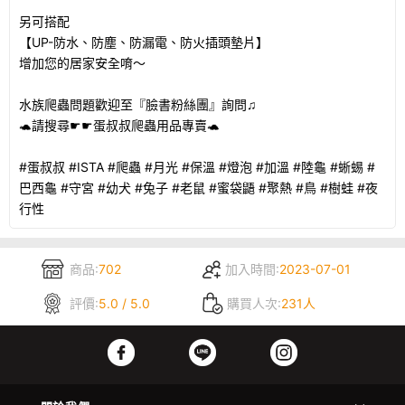
另可搭配
【UP-防水、防塵、防漏電、防火插頭墊片】
增加您的居家安全唷～
水族爬蟲問題歡迎至『臉書粉絲團』詢問♫
🐢請搜尋☛☛蛋叔叔爬蟲用品專賣🐢
#蛋叔叔 #ISTA #爬蟲 #月光 #保溫 #燈泡 #加溫 #陸龜 #蜥蜴 #
巴西龜 #守宮 #幼犬 #兔子 #老鼠 #蜜袋鼯 #聚熱 #鳥 #樹蛙 #夜
行性
商品:
702
加入時間:
2023-07-01
評價:
5.0 / 5.0
購買人次:
231人