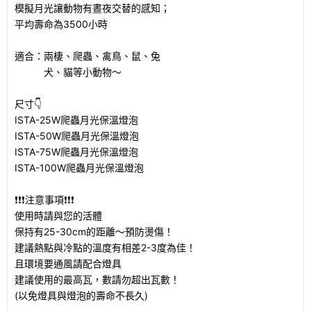
模擬月光讓動物有晝夜交替的感知；
平均壽命為3500小時
適合：兩棲、爬蟲、禽鳥、鼠、兔
犬、貓等小動物～
尺寸👇
ISTA-25W爬蟲月光保溫燈泡
ISTA-50W爬蟲月光保溫燈泡
ISTA-75W爬蟲月光保溫燈泡
ISTA-100W爬蟲月光保溫燈泡
❗❗❗注意事項❗❗❗
使用時請與您的活體
保持有25-30cm的距離～預防燙傷！
建議熱點與冷點的溫度有相差2-3度為佳！
且環境要通風請配合燈具
建議使用的最高瓦，數請勿超出瓦數！
(以免燈具與燈泡的壽命不長久)