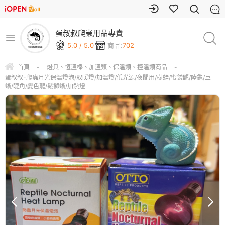
蛋叔叔爬蟲用品專賣
5.0 / 5.0
商品:
702
首頁
-
燈具、恆溫棒、加溫類、保溫類、控溫類商品
-
蛋叔叔-爬蟲月光保溫燈泡/取暖燈/加溫燈/低光源/夜間用/樹蛙/蜜袋鼯/陸龜/巨
蜥/睫角/變色龍/鬆獅蜥/加熱燈