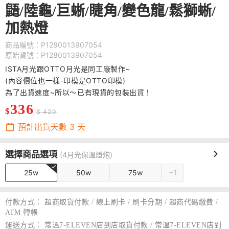
鼯/陸龜/巨蜥/睫角/變色龍/鬆獅蜥/
加熱燈
商品編號：P1280013907054
原始貨號：P1280013907054
ISTA月光跟OTTO月光是同工廠製作~
(內容價位也一樣-印模是OTTO印模)
為了出貨速度~所以～已有現貨的包裝出貨！
336
$
$ 420
預計出貨天數
3
天
選擇商品選項
(4月光保溫燈炮)
25w
50w
75w
+1
付款方式：
超商取貨付款 / 線上刷卡 / 刷卡分期 / 超商代碼繳費 /
ATM 轉帳
運送方式：
常溫7-ELEVEN店到店取貨付款 / 常溫7-ELEVEN店到