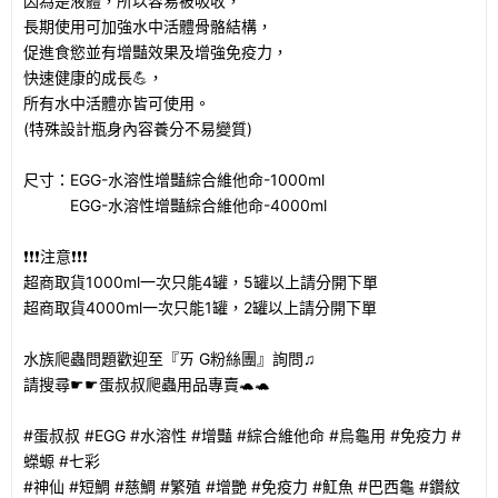
因為是液體，所以容易被吸收，
長期使用可加強水中活體骨骼結構，
促進食慾並有增豔效果及增強免疫力，
快速健康的成長💪，
所有水中活體亦皆可使用。
(特殊設計瓶身內容養分不易變質)
尺寸：EGG-水溶性增豔綜合維他命-1000ml
EGG-水溶性增豔綜合維他命-4000ml
❗❗❗注意❗❗❗
超商取貨1000ml一次只能4罐，5罐以上請分開下單
超商取貨4000ml一次只能1罐，2罐以上請分開下單
水族爬蟲問題歡迎至『ㄞ G粉絲團』詢問♫
請搜尋☛☛蛋叔叔爬蟲用品專賣🐢🐢
#蛋叔叔 #EGG #水溶性 #增豔 #綜合維他命 #烏龜用 #免疫力 #
蠑螈 #七彩
#神仙 #短鯛 #慈鯛 #繁殖 #增艷 #免疫力 #魟魚 #巴西龜 #鑽紋