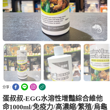
分享 :
蛋叔叔-EGG水溶性增豔綜合維他
命1000ml/免疫力/高濃縮/繁殖/烏龜