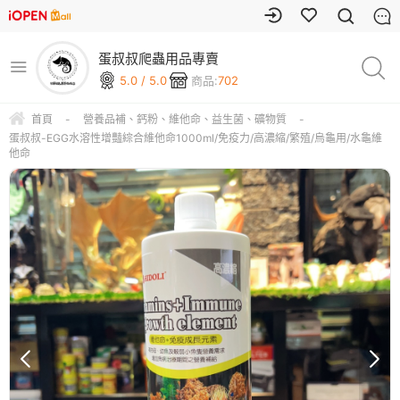
蛋叔叔爬蟲用品專賣
5.0 / 5.0
商品:
702
首頁
-
營養品補、鈣粉、維他命、益生菌、礦物質
-
蛋叔叔-EGG水溶性增豔綜合維他命1000ml/免疫力/高濃縮/繁殖/烏龜用/水龜維
他命