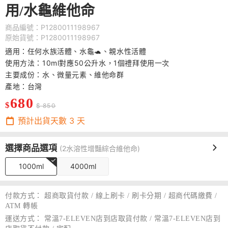
用/水龜維他命
商品編號：P1280011198967
原始貨號：P1280011198967
適用：任何水族活體、水龜🐢、親水性活體
使用方法：10ml對應50公升水，1個禮拜使用一次
主要成份：水、微量元素、維他命群
產地：台灣
680
$
$ 850
預計出貨天數
3
天
選擇商品選項
(2水溶性增豔綜合維他命)
1000ml
4000ml
付款方式：
超商取貨付款 / 線上刷卡 / 刷卡分期 / 超商代碼繳費 /
ATM 轉帳
運送方式：
常溫7-ELEVEN店到店取貨付款 / 常溫7-ELEVEN店到