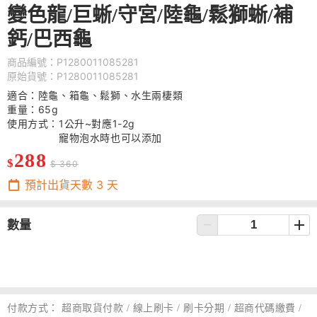
變色龍/巨蜥/守宮/陸龜/鬆獅蜥/補
鈣/巴西龜
商品編號：P1280011085281
原始貨號：P1280011085281
適合：陸龜、箱龜、鬆獅、水生兩棲類
重量：65g
使用方式：1公升~對應1-2g
寵物泡水時也可以添加
288
$
$ 360
預計出貨天數
3
天
數量
付款方式：
超商取貨付款 / 線上刷卡 / 刷卡分期 / 超商代碼繳費 /