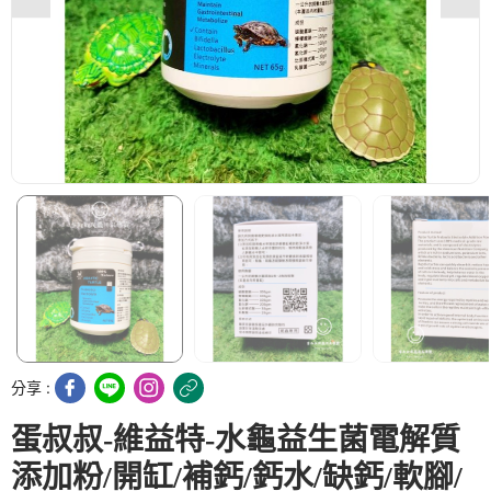
分享 :
蛋叔叔-維益特-水龜益生菌電解質
添加粉/開缸/補鈣/鈣水/缺鈣/軟腳/