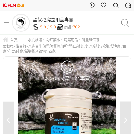
蛋叔叔爬蟲用品專賣
5.0 / 5.0
商品:
702
首頁
-
水質維護、開缸藥水、清潔用品、爬魚缸保養
-
蛋叔叔-維益特-水龜益生菌電解質添加粉/開缸/補鈣/鈣水/缺鈣/軟腳/變色龍/巨
蜥/守宮/陸龜/鬆獅蜥/補鈣/巴西龜