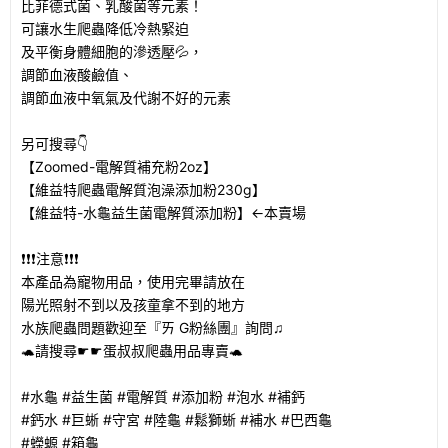
比菲德式菌、乳酸菌等元素！
可讓水生爬蟲降低冷熱緊迫
及平衡身體細胞的滲透壓💦，
調節血液酸鹼值、
調節血液中氧氣及代謝不好的元素
另可搜尋👇
【Zoomed-電解質補充粉2oz】
【維益特爬蟲電解質泡澡添加粉230g】
【維益特-水龜益生菌電解質添加粉】←本賣場
❗❗❗注意❗❗❗
本產品為寵物用品，使用完畢請放在
陽光照射不到以及孩童拿不到的地方
水族爬蟲問題歡迎至『ㄞ G粉絲團』詢問♫
🐢請搜尋☛☛蛋叔叔爬蟲用品專賣🐢
#水龜 #益生菌 #電解質 #添加粉 #泡水 #補鈣
#鈣水 #巨蜥 #守宮 #陸龜 #鬆獅蜥 #補水 #巴西龜
#蠑螈 #箱龜