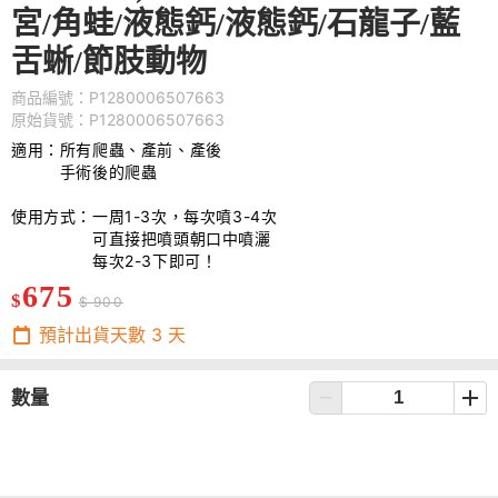
宮/角蛙/液態鈣/液態鈣/石龍子/藍
舌蜥/節肢動物
商品編號：P1280006507663
原始貨號：P1280006507663
適用：所有爬蟲、產前、產後
手術後的爬蟲
使用方式：一周1-3次，每次噴3-4次
可直接把噴頭朝口中噴灑
每次2-3下即可！
675
$
$ 900
預計出貨天數
3
天
數量