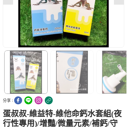
分享 :
蛋叔叔-維益特-維他命鈣水套組(夜
行性專用)/增豔/微量元素/補鈣/守