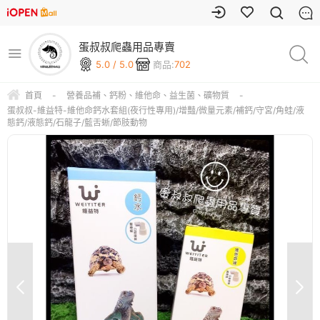
蛋叔叔爬蟲用品專賣
5.0 / 5.0
商品:
702
首頁
-
營養品補、鈣粉、維他命、益生菌、礦物質
-
蛋叔叔-維益特-維他命鈣水套組(夜行性專用)/增豔/微量元素/補鈣/守宮/角蛙/液
態鈣/液態鈣/石龍子/藍舌蜥/節肢動物