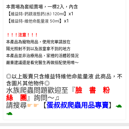
本賣場為套組賣場，一標2入，內含
【
】x1
維益特-鈣鎂液態鈣(水) 120ml
【
】x1
維益特-維他命能量液 50ml
！！！注意！！！
本產品為寵物用品，使用完畢請放在
陽光照射不到以及孩童拿不到的地方
本產品並非治療用品，家裡的活體若情況
嚴重建議還是看完醫生再做搭配使用唷～
◎以上販賣只含維益特維他命能量液 此商品，不
含圖片其他物件◎
水族爬蟲問題歡迎至『
臉 書 粉
絲 團
』詢問～♫
請搜尋
☛☛
【
蛋叔叔爬蟲用品專賣
】
🐢
🐢