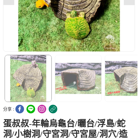
分享 :
蛋叔叔-年輪烏龜台/曬台/浮島/蛇
洞/小樹洞/守宮洞/守宮屋/洞穴/造