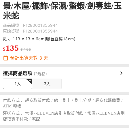
景/木屋/擺飾/保濕/螯蝦/劍毒蛙/玉
米蛇
商品編號：P1280001355944
原始貨號：P1280001355944
尺寸：13 x 13 x 6cm(曬台直徑13cm)
135
$
$ 165
預計出貨天數
3
天
選擇商品選項
(2規格)
1入
3入
付款方式：
超商取貨付款 / 線上刷卡 / 刷卡分期 / 超商代碼繳費 /
ATM 轉帳
運送方式：
常溫7-ELEVEN店到店取貨付款 / 常溫7-ELEVEN店到
店取貨不付款 / 宅配