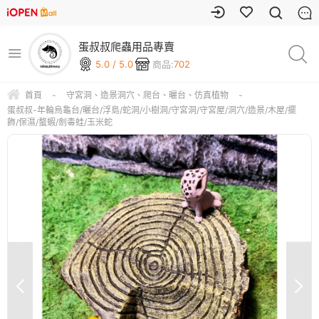
蛋叔叔爬蟲用品專賣
5.0 / 5.0
商品:
702
首頁
-
守宮洞、造景洞穴、爬台、曬台、仿真植物
-
蛋叔叔-年輪烏龜台/曬台/浮島/蛇洞/小樹洞/守宮洞/守宮屋/洞穴/造景/木屋/擺
飾/保濕/螯蝦/劍毒蛙/玉米蛇