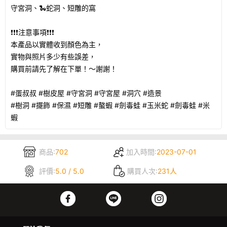
守宮洞、🐍蛇洞、短雕的窩
❗❗❗注意事項❗❗❗
本產品以實體收到顏色為主，
實物與照片多少有些誤差，
購買前請先了解在下單！～謝謝！
#蛋叔叔 #樹皮屋 #守宮洞 #守宮屋 #洞穴 #造景
#樹洞 #擺飾 #保濕 #短雕 #螯蝦 #劍毒蛙 #玉米蛇 #劍毒蛙 #米
蝦
商品:
702
加入時間:
2023-07-01
評價:
5.0 / 5.0
購買人次:
231人