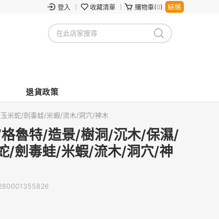
結帳
登入
收藏清單
購物車(
0
)
退貨政策
/玉米蛇/劍毒蛙/米蝦/流木/洞穴/神木
/格魯特/造景/樹洞/沉木/保濕/
蛇/劍毒蛙/米蝦/流木/洞穴/神
280001355826