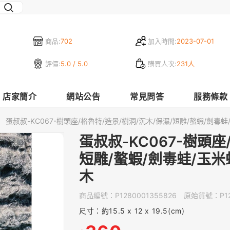
商品:
702
加入時間:
2023-07-01
評價:
5.0 / 5.0
購買人次:
231人
店家簡介
網站公告
常見問答
服務條款
蛋叔叔-KC067-樹頭座/格魯特/造景/樹洞/沉木/保濕/短雕/螯蝦/劍毒蛙
蛋叔叔-KC067-樹頭座
短雕/螯蝦/劍毒蛙/玉米
木
商品編號：
P1280001355826
原始貨號：
P1
尺寸：約15.5 x 12 x 19.5(cm)