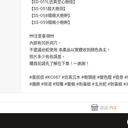
【ED-011L仿真空心樹枝】
【SS-051超大樹洞】
【SS-058精緻大樹幹】
【SS-059精緻小樹幹】
❗❗❗注意事項❗❗❗
內部有凹折洞穴、
不建議幼蛇使用 本產品以實體收到顏色為主，
照片多少有些誤差，
購買前請先了解在下單！～謝謝！
#蛋叔叔 #KC067 #仿真沉木 #樹頭座 #變色龍 #造景 
#擺飾 #保濕 #短雕 #螯蝦 #劍毒蛙 #玉米蛇 #劍毒蛙 
商品:
702