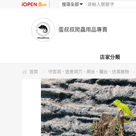
蛋叔叔爬蟲用品專賣
店家分類
首頁
守宮洞、造景洞穴、爬台、曬台、仿真植物
-
-