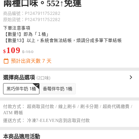
兩種口味。552↑免運
商品編號：P1247911752282
原始貨號：P1247911752282
下單注意事項
【數量1】即為「１桶」
【數量13】以上，系統會無法結帳，煩請分成多筆下單結帳
109
$
$ 150
預計出貨天數
7
天
選擇商品選項
(2口味)
黑巧伴牛奶 1桶
香莓伴牛奶 1桶
付款方式：
超商取貨付款 / 線上刷卡 / 刷卡分期 / 超商代碼繳費 /
ATM 轉帳
運送方式：
冷凍7-ELEVEN店到店取貨付款
本商品適用活動