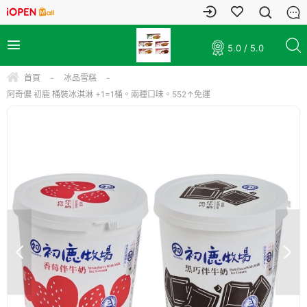
5.0 / 5.0
首頁
-
冰品雪糕
-
阿奇儂 初鹿 桶裝冰淇淋 +1=1桶。兩種口味。552↑免運