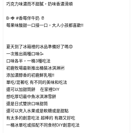
巧克力味濃而不甜膩，奶味香濃滑順
B-🍓 #香莓伴牛奶 🥛
莓果味酸甜一口接一口，大人小孩都喜歡!!
夏天到了冰箱裡的冰品準備好了嗎😍
一次推出兩種口味🥳
口味各半，一桶3種吃法
初鹿牧場最新推出桶裝冰淇淋🆙
添加濃醇香的初鹿鮮乳哦!!
單吃/混著吃 有不同的美味和吃法
還可以加甜筒餅 在家裡DIY
想吃厚切最中魚冰淇淋雪餅
還是日式雙拚口味甜筒
還可以夾入水果或是軟糖或是甜點
有太多的創意吃法 超棒的 有趣又好吃
一桶冰單吃或搭配不同食材DIY創意吃法