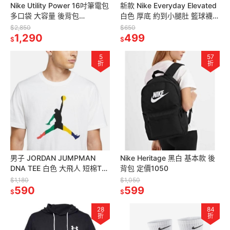
Nike Utility Power 16吋筆電包
新款 Nike Everyday Elevated
多口袋 大容量 後背包
白色 厚底 約到小腿肚 籃球襪
(FN4120-370)
三雙1組
$2,850
$650
1,290
499
$
$
5
57
折
折
男子 JORDAN JUMPMAN
Nike Heritage 黑白 基本款 後
DNA TEE 白色 大飛人 短棉T
背包 定價1050
定價1180
$1,180
$1,050
590
599
$
$
28
84
折
折