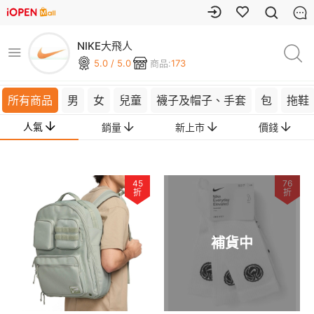
NIKE大飛人
5.0 / 5.0
商品:
173
所有商品
男
女
兒童
襪子及帽子、手套
包
拖鞋
人氣
銷量
新上市
價錢
45
76
折
折
補貨中