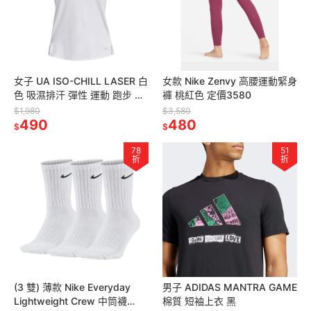
女子 UA ISO-CHILL LASER 白
女款 Nike Zenvy 高腰運動緊身
色 吸濕排汗 彈性 運動 跑步 短
褲 桃紅色 定價3580
T-Shirt 美版
$1,980
$3,580
490
480
$
$
78
51
折
折
(3 雙) 薄款 Nike Everyday
男子 ADIDAS MANTRA GAME
Lightweight Crew 中筒襪
棉質 短袖上衣 黑