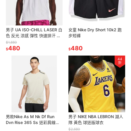
男子 UA ISO-CHILL LASER 白
女童 Nike Dry Short 10k2 跑
色 反光 涼感 彈性 快速排汗 跑
步短褲
步背心 定價1880
$1,880
480
480
$
$
44
折
男款Nike As M Nk Df Run
男子 NIKE NBA LEBRON 湖人
Dvn Rise 365 Ss 迷彩肩線短
隊 黃色 球迷版球衣
袖上衣
$2,680