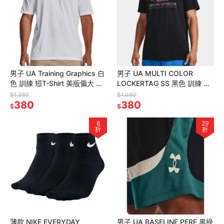
男子 UA Training Graphics 白
男子 UA MULTI COLOR
色 訓練 短T-Shirt 美版偏大 定
LOCKERTAG SS 黑色 訓練 短
價1280
袖上衣 定價1080
$1,280
$1,080
380
380
$
$
8
29
折
折
薄款 NIKE EVERYDAY
男子 UA BASELINE PERF 黑綠