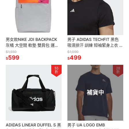
男女款NIKE JDI BACKPACK
男子 ADIDAS TECHFIT 黑色
灰橘 大空間 軟墊 雙肩包 運動
吸濕排汗 訓練 短袖緊身上衣 定
包 後背包
價1090
$1,550
$1,090
599
499
$
$
55
28
折
折
補貨中
ADIDAS LINEAR DUFFEL S 黑
男子 UA LOGO EMB