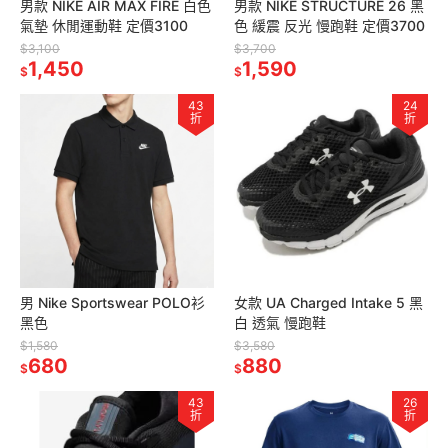
男款 NIKE AIR MAX FIRE 白色
男款 NIKE STRUCTURE 26 黑
氣墊 休閒運動鞋 定價3100
色 緩震 反光 慢跑鞋 定價3700
$3,100
$3,700
1,450
1,590
$
$
43
24
折
折
男 Nike Sportswear POLO衫
女款 UA Charged Intake 5 黑
黑色
白 透氣 慢跑鞋
$1,580
$3,580
680
880
$
$
43
26
折
折