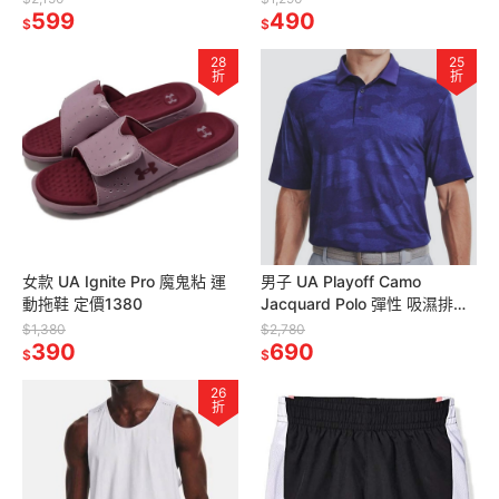
599
490
$
$
28
25
折
折
女款 UA Ignite Pro 魔鬼粘 運
男子 UA Playoff Camo
動拖鞋 定價1380
Jacquard Polo 彈性 吸濕排汗
高爾夫 Polo衫
$1,380
$2,780
390
690
$
$
26
折