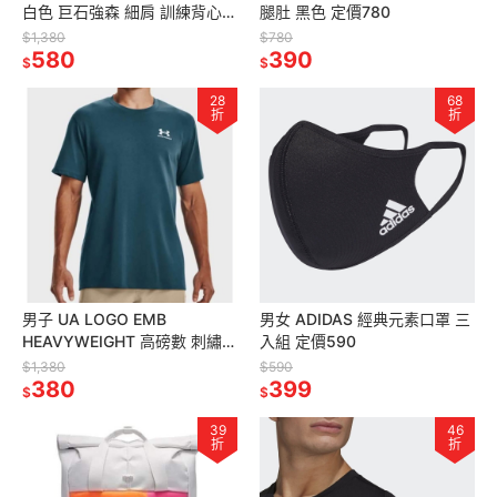
白色 巨石強森 細肩 訓練背心
腿肚 黑色 定價780
美版偏大 定價1380
$1,380
$780
580
390
$
$
28
68
折
折
男子 UA LOGO EMB
男女 ADIDAS 經典元素口罩 三
HEAVYWEIGHT 高磅數 刺繡
入組 定價590
LOGO 短袖上衣 藏青
$1,380
$590
380
399
$
$
39
46
折
折