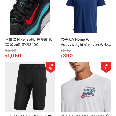
大童款 Nike IsoFly 黑藍紅 緩
男子 UA Home Win
震 籃球鞋 定價2400
Heavyweight 藍色 高磅數 短
袖T恤 美版偏大 定價1480
$2,400
$1,480
1,050
390
$
$
48
26
折
折