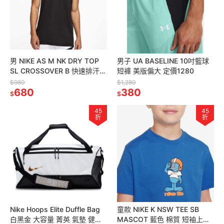
男 NIKE AS M NK DRY TOP
男子 UA BASELINE 10吋籃球
SL CROSSOVER B 快速排汗
短褲 美版偏大 定價1280
透氣 籃球背心 黑
$980
$1,280
680
380
$
$
45
45
折
折
Nike Hoops Elite Duffle Bag
童款 NIKE K NSW TEE SB
白黑金 大容量 菁英 氣墊 健身
MASCOT 藍色 棉質 短袖上衣