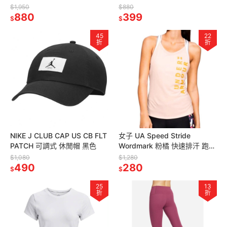
包 肩側包 旅行袋
定價880
$1,950
$880
880
399
$
$
45
22
折
折
NIKE J CLUB CAP US CB FLT
女子 UA Speed Stride
PATCH 可調式 休閒帽 黑色
Wordmark 粉橘 快速排汗 跑步
運動背心 亞版 定價1280
$1,080
$1,280
490
280
$
$
25
13
折
折