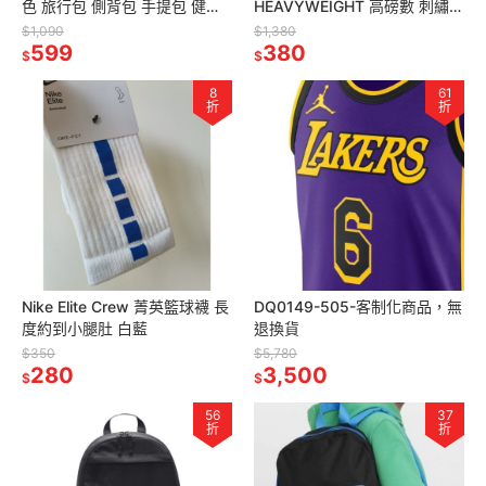
色 旅行包 側背包 手提包 健身
HEAVYWEIGHT 高磅數 刺繡
包
LOGO 短袖上衣 海軍藍
$1,090
$1,380
599
380
$
$
8
61
折
折
Nike Elite Crew 菁英籃球襪 長
DQ0149-505-客制化商品，無
度約到小腿肚 白藍
退換貨
$350
$5,780
280
3,500
$
$
56
37
折
折