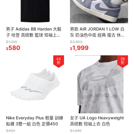
男子 Adidas BB Harden 大鬍
男款 AIR JORDAN 1 LOW 白
子 哈登 高磅數 籃球 短袖上衣
灰 奶油色中底 經典 復古 休閒
版型偏超大 黑色
鞋
$1,290
$3,800
580
1,999
$
$
44
26
折
折
Nike Everyday Plus 輕量 訓練
女子 UA Logo Heavyweight
船襪 3雙一組 白色 定價450
高磅數 短袖上衣 白色
$450
$1,480