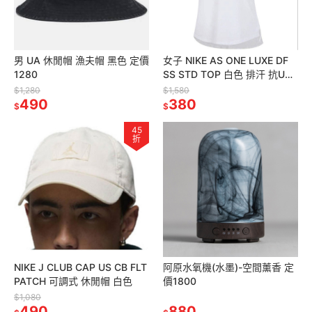
男 UA 休閒帽 漁夫帽 黑色 定價
女子 NIKE AS ONE LUXE DF
1280
SS STD TOP 白色 排汗 抗UV
訓練 反光LOGO 短袖上衣
$1,280
$1,580
490
380
$
$
45
折
NIKE J CLUB CAP US CB FLT
阿原水氧機(水墨)-空間薰香 定
PATCH 可調式 休閒帽 白色
價1800
$1,080
490
880