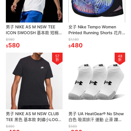
男子 NIKE AS M NSW TEE
女子 Nike Tempo Women
ICON SWOOSH 基本款 短棉T
Printed Running Shorts 花卉
定價980
有內裡 無口袋 跑褲
$980
$1,180
580
480
$
$
57
48
折
折
男子 NIKE AS M NSW CLUB
男子 UA HeatGear® No Show
TEE 黑色 基本款 刺繡小LOGO
白色 吸濕排汗 運動 止滑 踝襪
短棉T
三雙一組
$880
$580