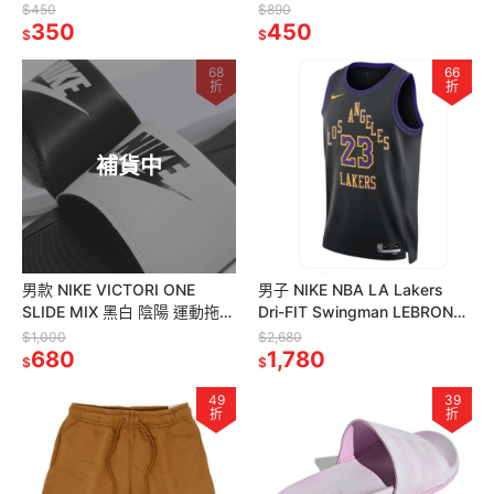
SX7676-100
$450
$890
350
450
$
$
68
66
折
折
補貨中
男款 NIKE VICTORI ONE
男子 NIKE NBA LA Lakers
SLIDE MIX 黑白 陰陽 運動拖鞋
Dri-FIT Swingman LEBRON
定價1000
湖人隊
$1,000
$2,680
680
1,780
$
$
49
39
折
折