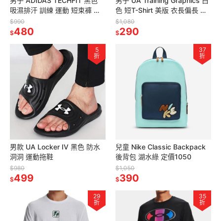
男子 ADIDAS TECHFIT 黑色
男子 UA Training Graphics 白
吸濕排汗 訓練 運動 短束褲 緊
色 短T-Shirt 美版 衣長偏長 定
身短褲 定價990
價1080
$990
$1,080
480
290
$
$
5
37
折
折
男款 UA Locker IV 黑色 防水
兒童 Nike Classic Backpack
洞洞 運動拖鞋
後背包 湖水綠 定價1050
$980
$1,050
499
390
$
$
29
35
折
折