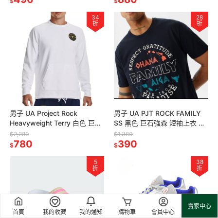
$
$
34
28
折
折
男子 UA Project Rock
男子 UA PJT ROCK FAMILY
Heavyweight Terry 白色 巨石
SS 黑色 巨石強森 短袖上衣 美
強森 長袖圓領上衣
版偏大
$2,280
$1,380
780
390
$
$
5
38
折
折
賣家中心
首頁
我的收藏
我的通知
購物車
會員中心