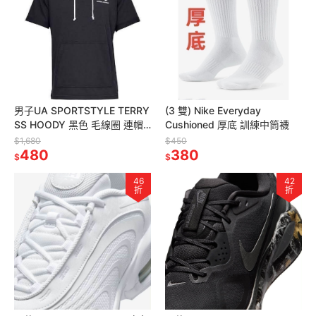
男子UA SPORTSTYLE TERRY
(3 雙) Nike Everyday
SS HOODY 黑色 毛線圈 連帽
Cushioned 厚底 訓練中筒襪
短袖上衣 定價1680
$1,680
$450
480
380
$
$
46
42
折
折