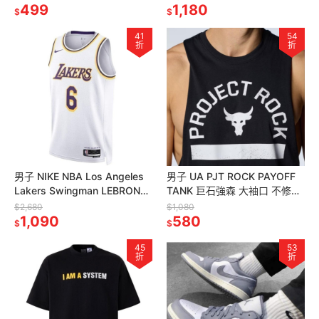
499
1,180
$
$
41
54
折
折
男子 NIKE NBA Los Angeles
男子 UA PJT ROCK PAYOFF
Lakers Swingman LEBRON
TANK 巨石強森 大袖口 不修邊
湖人隊 6號球衣
訓練背心 定價1080
$2,680
$1,080
1,090
580
$
$
45
53
折
折