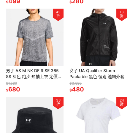
499
280
$
$
43
13
折
折
男子 AS M NK DF RISE 365
女子 UA Qualifier Storm
SS 灰色 跑步 短袖上衣 定價
Packable 黑色 慢跑 連帽外套
1580
$1,580
$3,680
680
480
$
$
38
24
折
折