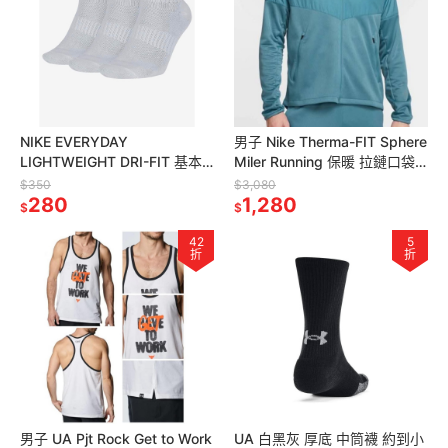
NIKE EVERYDAY
男子 Nike Therma-FIT Sphere
LIGHTWEIGHT DRI-FIT 基本
Miler Running 保暖 拉鏈口袋
款 薄底 短襪
反光 連帽外套
$350
$3,080
280
1,280
$
$
42
5
折
折
男子 UA Pjt Rock Get to Work
UA 白黑灰 厚底 中筒襪 約到小