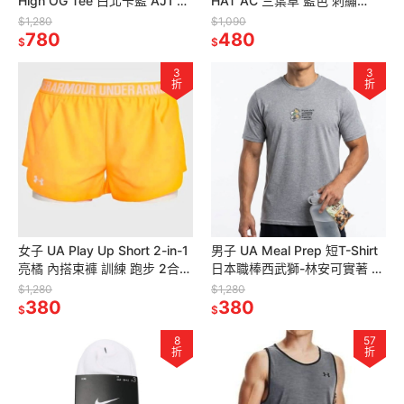
High OG Tee 白北卡藍 AJ1 高
HAT AC 三葉草 藍色 刺繡
磅數 短袖上衣 版型寬鬆
Logo 休閒 穿搭 遮陽 漁夫帽
$1,280
$1,090
780
480
$
$
3
3
折
折
女子 UA Play Up Short 2-in-1
男子 UA Meal Prep 短T-Shirt
亮橘 內搭束褲 訓練 跑步 2合1
日本職棒西武獅-林安可實著 灰
運動短褲
色 定價1280
$1,280
$1,280
380
380
$
$
8
57
折
折