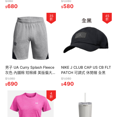
衣 亞洲版型 白
排汗 彈性 訓練 短袖上衣
$980
$1,080
680
580
$
$
35
45
折
折
男子 UA Curry Splash Fleece
NIKE J CLUB CAP US CB FLT
灰色 內舖棉 短棉褲 美版偏大
PATCH 可調式 休閒帽 全黑
定價1980
$1,980
$1,080
690
490
$
$
4
折