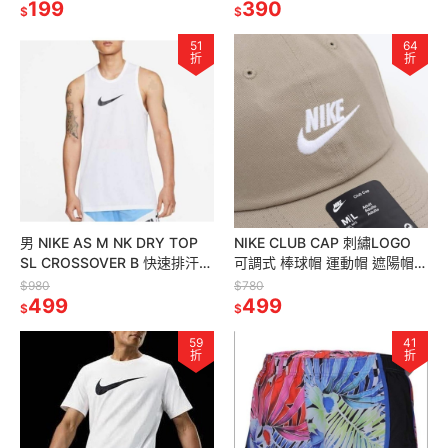
199
390
$
$
51
64
折
折
男 NIKE AS M NK DRY TOP
NIKE CLUB CAP 刺繡LOGO
SL CROSSOVER B 快速排汗
可調式 棒球帽 運動帽 遮陽帽
透氣 籃球背心
老帽 卡其
$980
$780
499
499
$
$
59
41
折
折