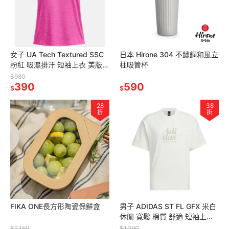
女子 UA Tech Textured SSC
日本 Hirone 304 不鏽鋼和風立
粉紅 吸濕排汗 短袖上衣 美版偏
柱吸管杯
大 定價980
$980
390
590
$
$
28
38
折
折
FIKA ONE長方形陶瓷保鮮盒
男子 ADIDAS ST FL GFX 米白
休閒 寬鬆 棉質 舒適 短袖上衣
版型寬鬆 定價1290
$2,150
$1,290