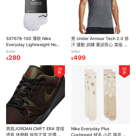
SX7678-100 薄款 Nike
男 Under Armour Tech 2.0 排
Everyday Lightweight No
汗 運動 訓練 重訓背心 美版 定
Show 白 踝襪
價880
$350
$880
280
499
$
$
36
62
折
折
男款JORDAN CMFT ERA 穿搭
Nike Everyday Plus
透氣 休閒鞋 版型正常 定價
Cushioned 絨毛 小花 厚底 中