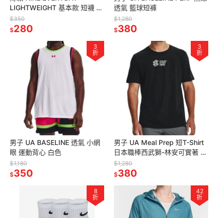
LIGHTWEIGHT 基本款 短襪 黑
透氣 籃球短褲
色
$350
$1,280
280
380
$
$
3
3
折
折
男子 UA BASELINE 透氣 小網
男子 UA Meal Prep 短T-Shirt
眼 運動背心 白色
日本職棒西武獅-林安可實著 黑
色 定價1280
$1,180
$1,280
350
380
$
$
8
42
折
折