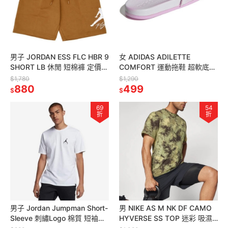
男子 JORDAN ESS FLC HBR 9
女 ADIDAS ADILETTE
SHORT LB 休閒 短棉褲 定價
COMFORT 運動拖鞋 超軟底
1780
淺紫色 FZ4878 定價1290
$1,780
$1,290
880
499
$
$
69
54
折
折
男子 Jordan Jumpman Short-
男 NIKE AS M NK DF CAMO
Sleeve 刺繡Logo 棉質 短袖上
HYVERSE SS TOP 迷彩 吸濕