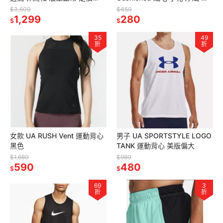
3600
筒襪 約到小腿肚 休閒襪 二雙一
$3,600
$450
1,299
組
280
$
$
35
49
折
折
女款 UA RUSH Vent 運動背心
男子 UA SPORTSTYLE LOGO
黑色
TANK 運動背心 美版偏大
$1,680
$980
590
480
$
$
69
3
折
折