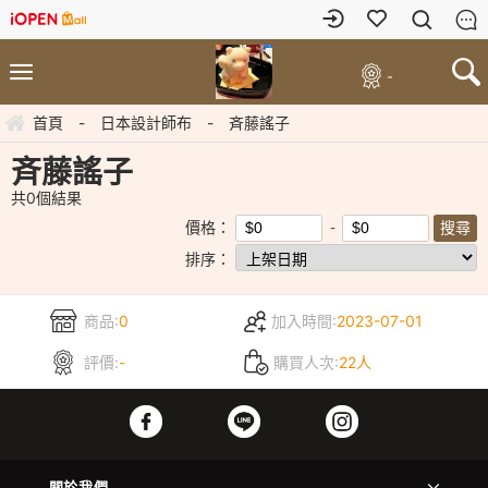
-
首頁
-
日本設計師布
-
斉藤謠子
斉藤謠子
共
0
個結果
價格：
排序：
商品:
0
加入時間:
2023-07-01
評價:
-
購買人次:
22人
關於我們