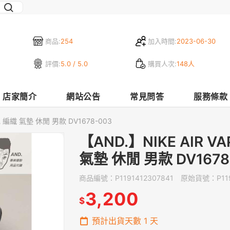
商品:
254
加入時間:
2023-06-30
評價:
5.0 / 5.0
購買人次:
148人
店家簡介
網站公告
常見問答
服務條款
黑色 編織 氣墊 休閒 男款 DV1678-003
【AND.】NIKE AIR V
氣墊 休閒 男款 DV1678
商品編號：
P1191412307841
原始貨號：
P11
3,200
$
預計出貨天數
1
天