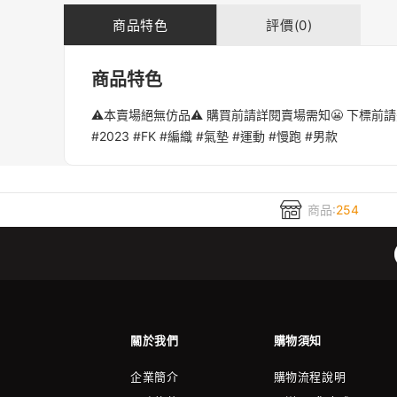
商品特色
評價(0)
商品特色
⚠️本賣場絕無仿品⚠️ 購買前請詳閱賣場需知😬 下標前請先詢問庫
#2023 #FK #編織 #氣墊 #運動 #慢跑 #男款
商品:
254
關於我們
購物須知
企業簡介
購物流程說明