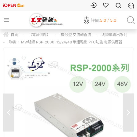
評價:
5.0 / 5.0
首頁
-
【電源供應】
-
機殼型 交流轉直流
-
明緯單輸出系列
-
聯騰． MW明緯 RSP-2000-12/24/48 單組輸出 PFC功能 電源供應器