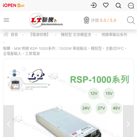
評價:
5.0 / 5.0
首頁
-
【電源供應】
-
機殼型 交流轉直流
-
明緯單輸出系列
-
聯騰．MW 明緯 RSP-1000系列｜1000W 單組輸出・機殼型・主動式PFC・
全電壓輸入・工業電源