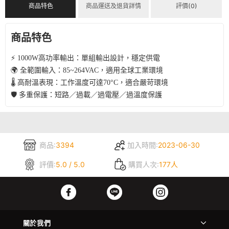
商品特色
商品運送及退貨詳情
評價(0)
商品特色
⚡ 1000W高功率輸出：單組輸出設計，穩定供電
🌍 全範圍輸入：85~264VAC，適用全球工業環境
🌡️ 高耐溫表現：工作溫度可達70°C，適合嚴苛環境
🛡️ 多重保護：短路／過載／過電壓／過溫度保護
商品:
3394
加入時間:
2023-06-30
評價:
5.0 / 5.0
購買人次:
177人
關於我們