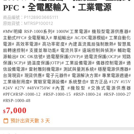
PFC・全電壓輸入・工業電源
商品編號：P1128903665111
原始貨號：MTRSP100012
#MW明緯 RSP-1000系列# 1000W工業電源# 機殼型電源供應器#
主動式PFC# 全電壓輸入# 單組輸出# AC/DC電源模組# 工業自動化
電源# 高效率電源# 高功率密度# 內建直流風扇強制散熱# 智慧風
扇轉速控制# 支援並聯功能# 電流共享# 遠端控制與偵測# 輔助電
源輸出# DC OK信號# 過電壓保護(OVP)# 過電流保護(OCP)# 短路
保護(SCP)# 過溫度保護(OTP)# 工業設備電源# 儀器控制電源# 通
信設備電源# 雷射雕刻機電源# 測試與量測系統# 穩壓電源供應器#
台灣現貨# 現貨供應# 電子元器件# 電源解決方案# 專業電源週邊#
工業級耐用度# 實驗室電源設備# 系統整合# 官方正品 #12V #15V
#24V #27V #48V#750W #內置 #機殼型 #交換式電源供應器
#PFC#RSP-1000-12 #RSP-1000-15 #RSP-1000-24 #RSP-1000-27
#RSP-1000-48
7,000
$
預計出貨天數
3
天