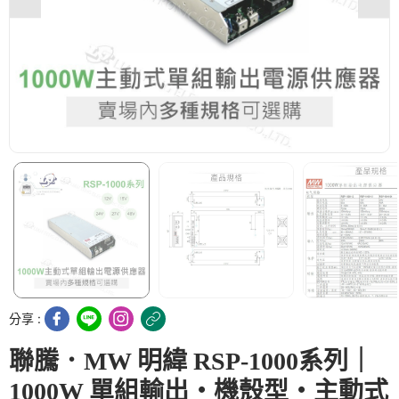
分享 :
聯騰．MW 明緯 RSP-1000系列｜
1000W 單組輸出・機殼型・主動式